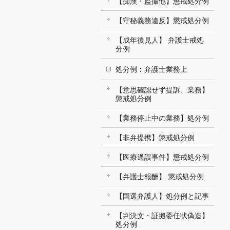
【痴漢・盗撮他】懲戒処分例
【守秘義務違反】懲戒処分例
【成年後見人】 弁護士戒処
分例
処分例：弁護士業務上
【意思確認せず提訴、業務】
懲戒処分例
【業務停止中の業務】処分例
【非弁提携】懲戒処分例
【医療過誤事件】懲戒処分例
【弁護士報酬】 懲戒処分例
【国選弁護人】処分例と記事
【判決文・証拠委任状偽造】
処分例