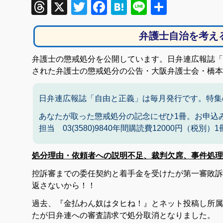
Threads
X
Twitter
Facebook
Hatena
Line
共
有
弁護士自治を考え
弁護士の懲戒処分を公開しています。日弁連広報誌「自
された弁護士の懲戒処分の公告・大阪弁護士会・橋本
日弁連広報誌「自由と正義」は毎月発行です。特集
あなたが取った懲戒処分の記念にぜひ1冊。お申込
担当 03(3580)9840年間購読費12000円（税別
処分理由・依頼者への説明不足、裁判欠席、事件処理
控訴審までの委任契約と着手金を受けたが第一審敗訴
返さないから！！
過去、『金払わん奴はタヒね！』とネット投稿し所属
たが日弁連への審査請求で処分取消となりました。