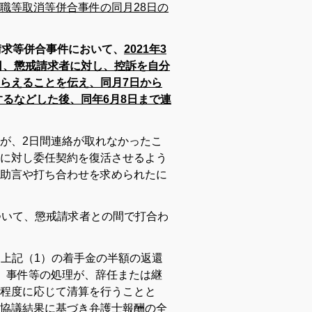
職等取消等併合事件の同月28日の
請求等併合事件において、
2021年3
日、懲戒請求者に対し、控訴を自分
らえることを伝え、同月7日から
するなどした後、同年6月8日まで連
が、2日間連絡が取れなかったこ
に対し委任契約を復活させるよう
助言や打ち合わせを求められたに
ついて、懲戒請求者との間で打合わ
から上記（1）の着手金の半額の返還
、事件等の処理が、辞任または継
程度に応じて清算を行うことと
協議結果に基づき弁護士報酬の全