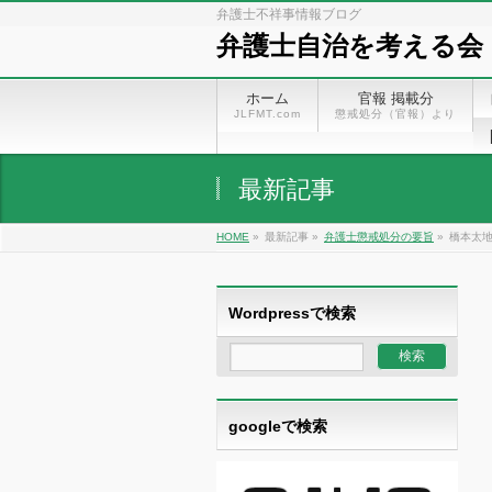
弁護士不祥事情報ブログ
弁護士自治を考える会
ホーム
官報 掲載分
JLFMT.com
懲戒処分（官報）より
最新記事
HOME
»
最新記事 »
弁護士懲戒処分の要旨
»
橋本太地
Wordpressで検索
googleで検索