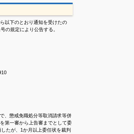
ら以下のとおり通知を受けたの
1号の規定により公告する。
10
の間で、懲戒免職処分等取消請求等併
を第一審から上告審までとして委
領したが、1か月以上委任状を裁判