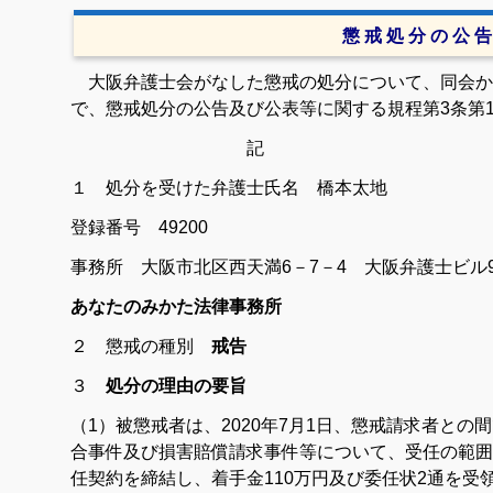
懲 戒 処 分 の 公 告
大阪弁護士会がなした懲戒の処分について、同会か
で、懲戒処分の公告及び公表等に関する規程第3条第
記
１ 処分を受けた弁護士
氏名 橋本太地
登録番号 49200
事務所 大阪市北区西天満6－7－4 大阪弁護士ビル9
あなたのみかた法律事務所
２ 懲戒の種別
戒告
３
処分の理由の要旨
（1）被懲戒者は、2020年7月1日、懲戒請求者と
合事件及び損害賠償請求事件等について、受任の範囲
任契約を締結し、着手金110万円及び委任状2通を受