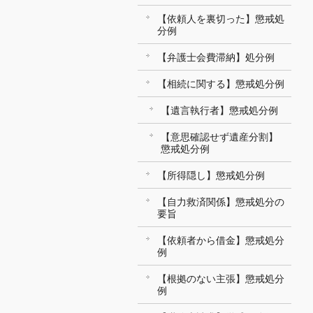
【依頼人を裏切った】懲戒処
分例
【弁護士会費滞納】処分例
【相続に関する】懲戒処分例
【遺言執行者】懲戒処分例
【意思確認せず遺産分割】
懲戒処分例
【所得隠し】懲戒処分例
【自力救済関係】懲戒処分の
要旨
【依頼者から借金】懲戒処分
例
【根拠のない主張】懲戒処分
例