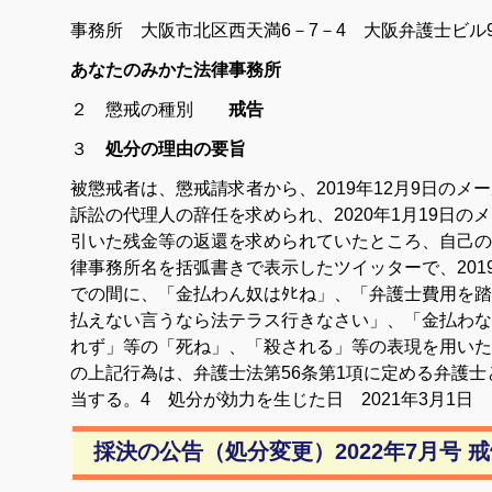
事務所 大阪市北区西天満6－7－4 大阪弁護士ビル9
あなたのみかた法律事務所
２ 懲戒の種別
戒告
３
処分の理由の要旨
被懲戒者は、懲戒請求者から、2019年12月9日の
訴訟の代理人の辞任を求められ、2020年1月19日の
引いた残金等の返還を求められていたところ、自己の
律事務所名を括弧書きで表示したツイッターで、2019年
での間に、「金払わん奴はﾀﾋね」、「弁護士費用を踏
払えない言うなら法テラス行きなさい」、「金払わな
れず」等の「死ね」、「殺される」等の表現を用いた
の上記行為は、弁護士法第56条第1項に定める弁護
当する。4 処分が効力を生じた日 2021年3月1日
採決の公告（処分変更）2022年7月号 