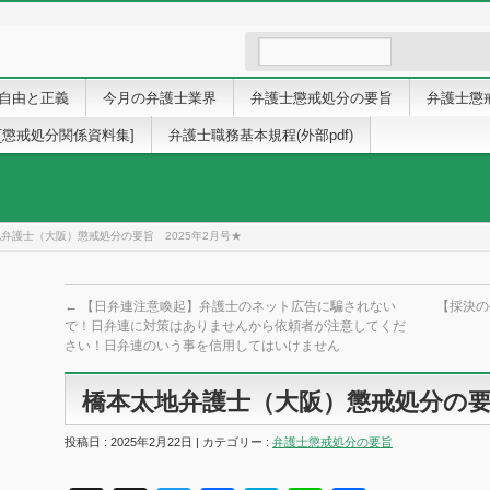
自由と正義
今月の弁護士業界
弁護士懲戒処分の要旨
弁護士懲
[懲戒処分関係資料集]
弁護士職務基本規程(外部pdf)
弁護士（大阪）懲戒処分の要旨 2025年2月号★
←
【日弁連注意喚起】弁護士のネット広告に騙されない
【採決の
で！日弁連に対策はありませんから依頼者が注意してくだ
さい！日弁連のいう事を信用してはいけません
橋本太地弁護士（大阪）懲戒処分の要旨
投稿日 : 2025年2月22日 | カテゴリー :
弁護士懲戒処分の要旨