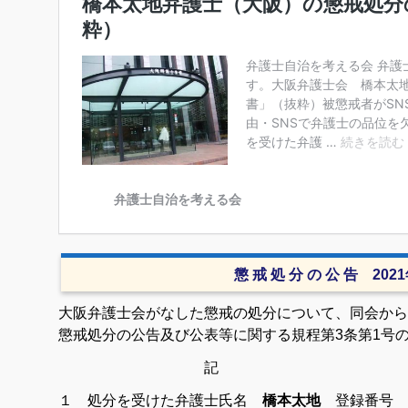
懲 戒 処 分 の 公 告 202
大阪弁護士会がなした懲戒の処分について、同会から
懲戒処分の公告及び公表等に関する規程第3条第1号
記
１ 処分を受けた弁護士氏名
橋本太地
登録番号