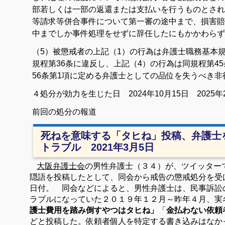
部若しくは一部の返還または支払いを行うものとされ
等請求等併合事件について第一審の途中まで、損害賠
中までしか事件処理をせずに辞任したにもかかわらず
（5）
被懲戒者の上記（1）の行為は弁護士職務基本規
規程第36条に違反し、上記（4）の行為は同規程第4
56条第1項に定める弁護士としての品位を失うべき非
４処分が効力を生じた日 2024年10月15日
2025
前回の処分の報道
死ねを意味する「タヒね」投稿、弁護士
トラブル 2021年3月5日
大阪弁護士会
の男性弁護士（３４）が、ツイッター
隠語を投稿したとして、同会から戒告の懲戒処分を受
日付。 同会などによると、男性弁護士は、民事訴訟
ラブルになっていた２０１９年１２月～昨年４月、実
護士費用を踏み倒すやつはタヒね」
「
金払わない依頼
どと投稿した。依頼者個人を特定する書き込みはなか