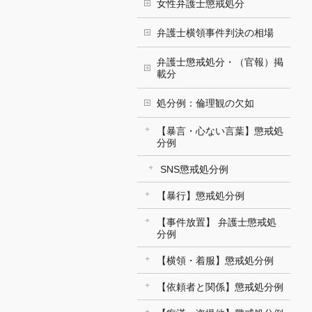
女性弁護士懲戒処分
弁護士横領事件判決の相場
弁護士懲戒処分・（官報）掲
載分
処分例：倫理観の欠如
【暴言・心ない言葉】懲戒処
分例
SNS懲戒処分例
【暴行】懲戒処分例
【事件放置】 弁護士懲戒処
分例
【横領・着服】懲戒処分例
【依頼者と関係】懲戒処分例