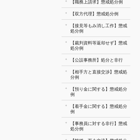
【職務上請求】懲戒処分例
【双方代理】懲戒処分例
【接見等もみ消し工作】懲戒
処分例
【裁判資料等返却せず】懲戒
処分例
【公設事務所】処分と非行
【相手方と直接交渉】懲戒処
分例
【預り金に関する】懲戒処分
例
【着手金に関する】懲戒処分
例
【事務員に対する非行】懲戒
処分例