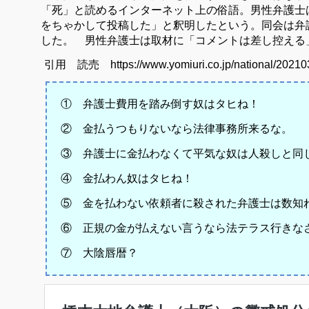
「死」と読めるインターネット上の俗語。男性弁護士
をちゃかして投稿した」と釈明したという。同会は弁
した。 男性弁護士は取材に「コメントは差し控える
引用 読売 https://www.yomiuri.co.jp/national/2021
① 弁護士費用を踏み倒す奴はタヒね！
② 金払うつもりないなら法律事務所来るな。
③ 弁護士に金払わなくて平気な奴は人殺しと同
④ 金払わん奴はタヒね！
⑤ 金を払わない依頼者に殺された弁護士は数知
⑥ 正規の金が払えない言うなら法テラス行きな
⑦ 大陰唇暦？