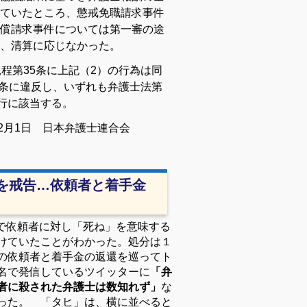
ていたところ、懲戒免職請求事件
償請求事件については第一審の途
、清算に応じなかった。
程第35条に上記（2）の行為は同
5条に違反し、いずれも弁護士法第
行に該当する。
年2月1日 日本弁護士連合会
を戒告…依頼者と着手金
で依頼者に対し「死ね」を意味する
けていたことがわかった。処分は１
の依頼者と着手金の返還を巡ってト
名で発信しているツイッターに
「弁
者に殺された弁護士は数知れず」
な
った。 「タヒ」は、横に並べると