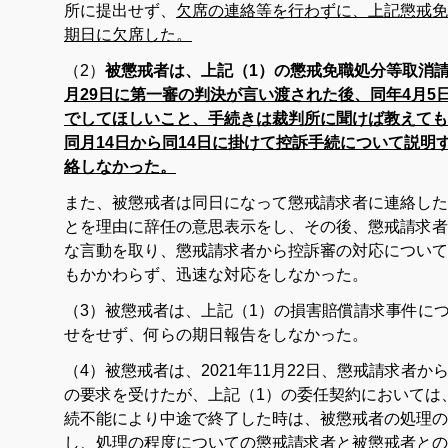
所に提出せず、
欠席の連絡等を行わずに、上記懲戒免
期日に欠席した。
（2）
被懲戒者は、上記（1）の懲戒免職処分等取消
月29日に第一審の判決が言い渡された後、同年4月5
でしてほしいこと、手続きは裁判所に聞けば教えても
同月14日から同14日に掛けて控訴手続について説明
絡しなかった。
また、被懲戒者は同日になって懲戒請求者に連絡した
とを理由に辞任の意思表示をし、その後、懲戒請求者
な言動を取り、懲戒請求者から控訴審の対応について
もかかわらず、迅速な対応をしなかった。
（3）被懲戒者は、上記（1）の損害賠償請求事件に
せをせず、何らの期日報告をしなかった。
（4）被懲戒者は、2021年11月22日、懲戒請求者
の要求を受けたが、上記（1）の委任契約においては
続不能により中途で終了した時は、被懲戒者の処理の
し、処理の程度についての懲戒請求者と被懲戒者との