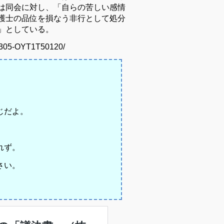
は同会に対し、「自らの苦しい感情
護士の品位を損なう非行として処分
」としている。
0305-OYT1T50120/
じだよ。
れず。
さい。