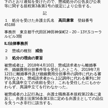
下のとおり通知を受けたので、懲戒処分の公告及び公表
等に関する規程第3条第1号の規定により公告する。
記
１ 処分を受けた弁護士氏名
高田康章
登録番号
45188
事務所 東京都千代田区神田神保町2－20－13Y,Sコーラ
ルビル3階
ILI法律事務所
２ 懲戒の種別
戒告
３
処分の理由の要旨
被懲戒者は、2018年4月10日、懲戒請求者から離婚事
件、婚姻費用分担事件等を受任したところ、2019年7月
12日に離婚事件及び婚姻費用分担事件の調停に代わる審
判がなされ、懲戒請求者から上記調停に代わる審判に対
する異議申立ての依頼を受け、これを受任したにもかか
わらず、異議申立てを行わなかった。
被懲戒者の上記行為は、弁護士職務基本規程第22条に違
反し、弁護士法第56条第1項に定める弁護士としての品位
を失うべき非行に該当する。