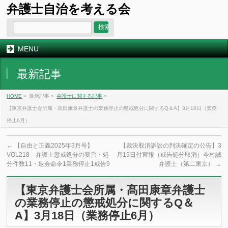
弁護士自治を考える会
MENU
最新記事
HOME
»
最新記事 »
弁護士に関する記事
»
【東京弁護士会所属・髙田康章弁護士の業務停止の懲戒処分に関するQ＆A】3月18日（業務
停止6月）
←
【自由と正義2025年3月号】
【裁決取消訴訟の判決確定の公告】3
VOL218 弁護士懲戒処分の要旨・処
月19日付官報（戒告処分取消）今村誠
分件数11・退会命令1業務停止1戒告9
弁護士（第二東京）
→
【東京弁護士会所属・髙田康章弁護士
の業務停止の懲戒処分に関するQ＆
A】3月18日（業務停止6月）