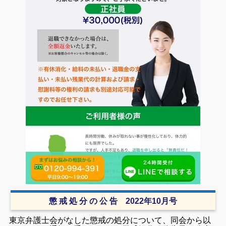
懲 戒 処 分 の 公 告 2022年10月号
東京弁護士会がなした懲戒の処分について、同会から以