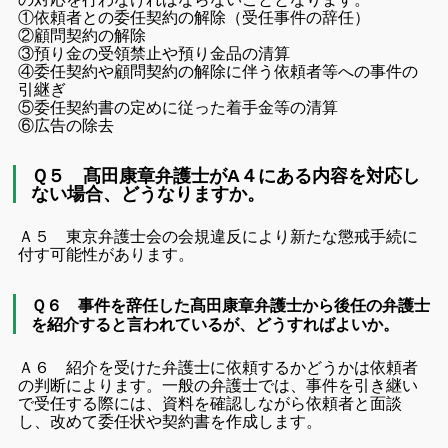
①依頼者との委任契約の解除（受任事件の辞任）
②顧問契約の解除
③預り金の受領禁止や預り金品の清算
④委任契約や顧問契約の解除に伴う依頼者等への事件の
引継ぎ
⑤委任契約書の定めに従った着手金等の清算
⑥広告の除去
Ｑ５ 髙田康章弁護士がA４にある内容を対応し
ない場合、どうなりますか。
Ａ５ 東京弁護士会の会規違反により新たな懲戒手続に
付す可能性があります。
Ｑ６ 事件を辞任した髙田康章弁護士から後任の弁護士
を紹介すると言われているが、どうすればよいか。
Ａ６ 紹介を受けた弁護士に依頼するかどうかは依頼者
の判断によります。一般の弁護士では、事件を引き継い
で受任する際には、資料を確認しながら依頼者と面談
し、改めて委任状や契約書を作成します。