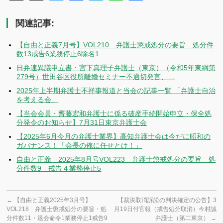
有
関連記事:
【自由と正義7月号】VOL210 弁護士懲戒処分の要旨 処分件
数13戒告6業務停止6除名1
日弁連異議申立書・宮下真理子弁護士（東京）（令和5年東綱第
279号）世田谷区役所離婚セミナー不適切発言、…
2025年上半期弁護士不祥事報道と当会の記事一覧 「弁護士自治
を考える会」
【当会会員・齊藤宏和弁護士に係る破産手続開始申立・保全処
分発令のお知らせ】7月31日東京弁護士会
【2025年6月今月の弁護士業界】高知弁護士会は今だに昭和の
ガバナンス！「会長の俺に任せとけ！」
自由と正義 2025年8月号VOL223 弁護士懲戒処分の要旨 処
分件数9 戒告４業務停止5
←
【自由と正義2025年3月号】
【裁決取消訴訟の判決確定の公告】3
VOL218 弁護士懲戒処分の要旨・処
月19日付官報（戒告処分取消）今村誠
分件数11・退会命令1業務停止1戒告9
弁護士（第二東京）
→