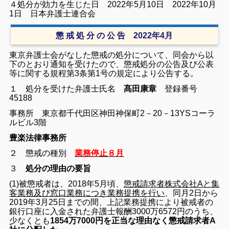
４処分が効力を生じた日 2022年5月10日 2022年10月
1日 日本弁護士連合会
懲 戒 処 分 の 公 告 2022年4月
東京弁護士会がなした懲戒の処分について、同会から以
下のとおり通知を受けたので、懲戒処分の公告及び公表
等に関する規程第3条第1号の規定により公告する。
１ 処分を受けた弁護士氏名
髙田康章
登録番号
45188
事務所 東京都千代田区神田神保町2－20－13YSコーラ
ルビル3階
豊楽法律事務所
２ 懲戒の種別
業務停止８月
３
処分の理由の要旨
(1)被懲戒者は、2018年5月頃、
懲戒請求者株式会社Aと集
客業務及び窓口業務につき業務提携を行い
、同月2日から
2019年3月25日までの間、上記業務提携により被戒者の
銀行口座に入金された弁護士報酬3000万6572円のうち、
少なくとも
1854万7000円を正当な理由なく懲戒請求者A