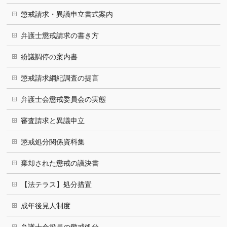
懲戒請求・異議申立書式案内
弁護士懲戒請求の書き方
紛議調停の案内書
懲戒請求綱紀調査の提言
弁護士会懲戒委員会の実態
審査請求と異議申立
懲戒処分関係資料集
棄却された懲戒の議決書
【法テラス】処分措置
成年後見人制度
弁護士会役員の懲戒処分