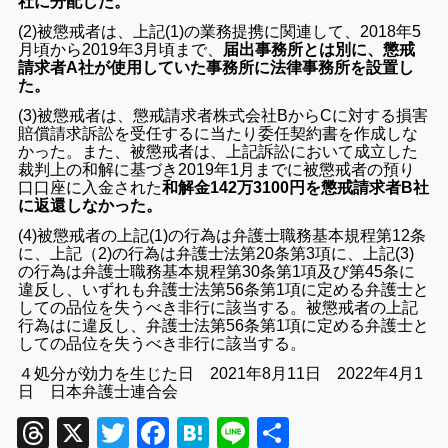
社に分配した。
(2)被懲戒者は、上記(1)の業務提携に関連して、2018年5
月頃から2019年3月頃まで、
届出事務所とは別に、懲戒
請求者A社が使用していた事務所に法律事務所を設置し
た。
(3)被懲戒者は、懲戒請求者株式会社BからCに対する損害
賠償請求訴訟を受任するに当たり委任契約書を作成しな
かった。また、被懲戒者は、上記訴訟において成立した
裁判上の和解に基づき2019年1月までに被懲戒者の預り
口口座に入金された
和解金142万3100円を懲戒請求者B社
に返還しなかった。
(4)被懲戒者の上記(1)の行為は弁護士職務基本規程第12条
に、上記（2)の行為は弁護士法第20条第3項に、上記(3)
の行為は弁護士職務基本規程第30条第1項及び第45条に
違反し、いずれも弁護士法第56条第1項に定める弁護士と
しての品位を失うべき非行に該当する。被懲戒者の上記
行為はに違反し、弁護士法第56条第1項に定める弁護士と
しての品位を失うべき非行に該当する。
４処分が効力を生じた日 2021年8月11日 2022年4月1
日 日本弁護士連合会
Threads
X
Twitter
Facebook
Hatena
Line
共