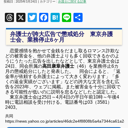
投稿日 : 2025年3月24日 | カテゴリー :
弁護士に関する記事
Threads
X
Twitter
Facebook
Hatena
Line
共
有
弁護士が誇大広告で懲戒処分 東京弁護
士会、業務停止6ヶ月
恋愛感情を抱かせて金銭をだまし取るロマンス詐欺な
どの被害金を、他の弁護士よりも多く回収できるかのよ
うにうたった広告を出したなどとして、東京弁護士会は
24日、同会所属の
高田康章弁護士
（46）を業務停止6カ
月の懲戒処分にしたと発表した。 同会によると、「返
金率が依頼する弁護士によって大きく変わります」「多
くの返金実績がございます」などの誇大な文言を含む広
告を2023年、ウェブに掲載。また被害金を十分に回収で
きる可能性が低いのに説明を怠るなどしたと認定した。
東京弁護士会は25日～4月4日の平日午前10時～午後4
時に電話相談を受け付ける。電話番号は03（3581）
2403。
共同
https://news.yahoo.co.jp/articles/46dc2e4f8808b5a4a7344ca61a2c