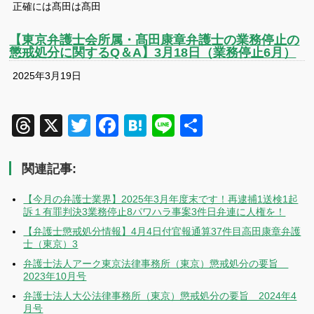
正確には髙田は髙田
【東京弁護士会所属・髙田康章弁護士の業務停止の
懲戒処分に関するQ＆A】3月18日（業務停止6月）
2025年3月19日
Threads
X
Twitter
Facebook
Hatena
Line
共
有
関連記事:
【今月の弁護士業界】2025年3月年度末です！再逮捕1送検1起
訴１有罪判決3業務停止8パワハラ事案3件日弁連に人権を！
【弁護士懲戒処分情報】4月4日付官報通算37件目高田康章弁護
士（東京）3
弁護士法人アーク東京法律事務所（東京）懲戒処分の要旨
2023年10月号
弁護士法人大公法律事務所（東京）懲戒処分の要旨 2024年4
月号