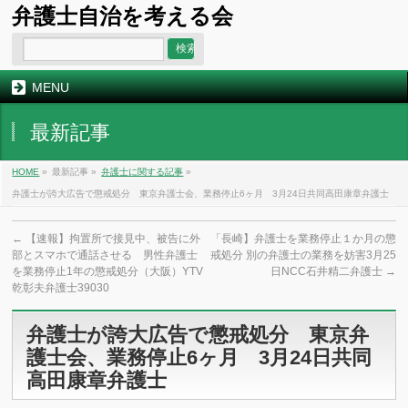
弁護士自治を考える会
MENU
最新記事
HOME
»
最新記事 »
弁護士に関する記事
»
弁護士が誇大広告で懲戒処分 東京弁護士会、業務停止6ヶ月 3月24日共同高田康章弁護士
←
【速報】拘置所で接見中、被告に外
「長崎】弁護士を業務停止１か月の懲
部とスマホで通話させる 男性弁護士
戒処分 別の弁護士の業務を妨害3月25
を業務停止1年の懲戒処分（大阪）YTV
日NCC石井精二弁護士
→
乾彰夫弁護士39030
弁護士が誇大広告で懲戒処分 東京弁
護士会、業務停止6ヶ月 3月24日共同
高田康章弁護士