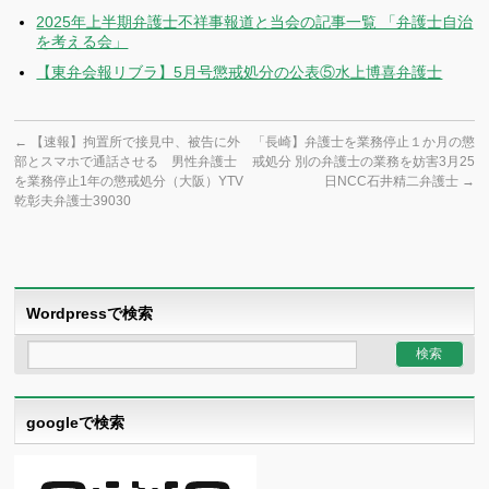
2025年上半期弁護士不祥事報道と当会の記事一覧 「弁護士自治
を考える会」
【東弁会報リブラ】5月号懲戒処分の公表⑤水上博喜弁護士
←
【速報】拘置所で接見中、被告に外
「長崎】弁護士を業務停止１か月の懲
部とスマホで通話させる 男性弁護士
戒処分 別の弁護士の業務を妨害3月25
を業務停止1年の懲戒処分（大阪）YTV
日NCC石井精二弁護士
→
乾彰夫弁護士39030
Wordpressで検索
googleで検索