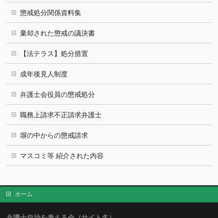
懲戒処分関係資料集
棄却された懲戒の議決書
【法テラス】処分措置
成年後見人制度
弁護士会役員の懲戒処分
職務上請求不正請求弁護士
塀の中からの懲戒請求
マスコミ等 紹介された内容
ホーム
弁護士自治を考える会（サイト名）