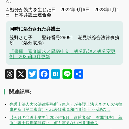
る。
４処分が効力を生じた日 2022年9月6日
2023年1月1
日 日本弁護士連合会
同時に処分された弁護士
笠野さち子 登録番号29091 潮見坂綜合法律事務
所 （処分取消）
「書庫」審査請求と異議申立、処分取消と処分変更
例 2025年3月更新
Threads
X
Twitter
Facebook
Hatena
Line
共
有
関連記事:
弁護士法人大公法律事務所（東京）が弁護士法人ネクサス法律
事務所（第二東京）へ代表は蓮見和也弁護士・伝説の…
【今月の弁護士業界】2024年5月 逮捕者3名 有罪判決1 着
服弁護士長期業務停止 何も言えない日弁連会長