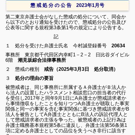
懲 戒 処 分 の 公 告 2023年1月号
第二東京弁護士会がなした懲戒の処分について、同会か
ら以下のとおり通知を受けたので、懲戒処分の公告及び
公表等に関する規程第3条第1号の規定により公告する。
記
１ 処分を受けた弁護士
氏名 今村誠
登録番号
20634
事務所 東京都千代田区内幸町1－2－2 日比谷ダイビル
6階
潮見坂綜合法律事務所
２ 懲戒の種別
戒告（2025年3月3日 処分取消）
３
処分の理由の要旨
被懲戒者は、同じ事務所に所属するＡ弁護士がＢ法人か
ら法人の設置したハラスメント相談窓口の担当者の代行
を受任し2017年と同年9月1日にA弁護士が懲戒請求者か
ら事情徴収をしたことを知りつつA弁護士が聴取した事実
関係と同一の事実を含む事実関係に基づき懲戒請求者がB
法人を被告としてA弁護士とともにB法人の訴訟代理人と
して懲戒請求者の主張を争った。
被懲戒者の上記行為は
弁護士職務基本規程第5条に違反し、弁護士法第56条第1
項に定める弁護士としての品位を失うべき非行に該当す