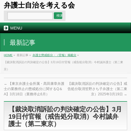
弁護士自治を考える会
MENU
最新記事
HOME
»
最新記事 »
弁護士懲戒処分・（官報）掲載分
»
【裁決取消訴訟の判決確定の公告】3月19日付官報（戒告処分取消）今村誠弁護士（第二東
京）
←
【東京弁護士会所属・髙田康章弁護
【裁決取消訴訟の判決確定の公告】戒
士の業務停止の懲戒処分に関するQ＆
告処分取消笠野さち子弁護士（第二東
A】3月18日（業務停止6月）
京）2025年3月19日
→
【裁決取消訴訟の判決確定の公告】3月
19日付官報（戒告処分取消）今村誠弁
護士（第二東京）