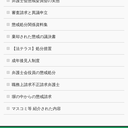
弁護士会懲戒委員会の実態
審査請求と異議申立
懲戒処分関係資料集
棄却された懲戒の議決書
【法テラス】処分措置
成年後見人制度
弁護士会役員の懲戒処分
職務上請求不正請求弁護士
塀の中からの懲戒請求
マスコミ等 紹介された内容