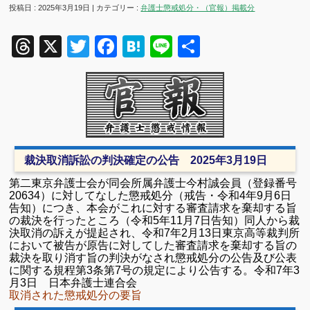
投稿日 : 2025年3月19日 | カテゴリー :
弁護士懲戒処分・（官報）掲載分
Threads
X
Twitter
Facebook
Hatena
Line
共
有
裁決取消訴訟の判決確定の公告 2025年3月19日
第二東京弁護士会が同会所属弁護士今村誠会員（登録番号
20634）に対してなした懲戒処分（戒告・令和4年9月6日
告知）につき、本会がこれに対する審査請求を棄却する旨
の裁決を行ったところ（令和5年11月7日告知）同人から裁
決取消の訴えが提起され、令和7年2月13日東京高等裁判所
において被告が原告に対してした審査請求を棄却する旨の
裁決を取り消す旨の判決がなされ懲戒処分の公告及び公表
に関する規程第3条第7号の規定により公告する。令和7年3
月3日 日本弁護士連合会
取消された懲戒処分の要旨