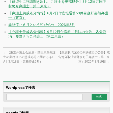
【修習生に評議聞き出し、弁護士を懲戒処分】3月12日共同下
村悠介弁護士（第二東京）
【弁護士懲戒処分情報】6月2日付官報通算53件目森野嘉朗弁護
士（東京）
業務停止６月という懲戒処分 2026年3月
【弁護士懲戒処分情報】9月12日付官報「裁決の公告 処分取
消」笠野さちこ弁護士（第二東京）
←
【東京弁護士会所属・髙田康章弁護
【裁決取消訴訟の判決確定の公告】戒
士の業務停止の懲戒処分に関するQ＆
告処分取消笠野さち子弁護士（第二東
A】3月18日（業務停止6月）
京）2025年3月19日
→
Wordpressで検索
googleで検索