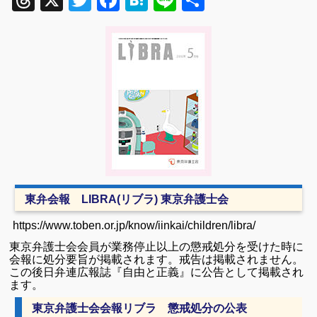
Threads
X
Twitter
Facebook
Hatena
Line
共
有
東弁会報 LIBRA
(
リブラ
) 東京弁護士会
https://www.toben.or.jp/know/iinkai/children/libra/
東京弁護士会会員が業務停止以上の懲戒処分を受けた時に
会報に処分要旨が掲載されます。戒告は掲載されません。
この後日弁連広報誌『自由と正義』に公告として掲載され
ます。
東京弁護士会会報リブラ 懲戒処分の公表