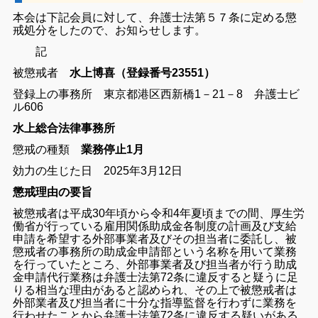
本会は下記会員に対して、弁護士法第５７条に定める懲
戒処分をしたので、お知らせします。
記
被懲戒者
水上博喜（登録番号23551）
登録上の事務所 東京都港区西新橋1－21－8 弁護士ビ
ル606
水上総合法律事務所
懲戒の種類
業務停止1月
効力の生じた日 2025年3月12日
懲戒理由の要旨
被懲戒者は平成30年頃から令和4年夏頃までの間、厚生労
働省が行っている雇用関係助成金各制度の計画及び支給
申請を希望する外部事業者及びその担当者に委託し、被
懲戒者の事務所の助成金申請部という名称を用いて業務
を行っていたところ、外部事業者及び担当者が行う助成
金申請代行業務は弁護士法第72条に違反すると疑うに足
りる相当な理由があると認められ、その上で被懲戒者は
外部業者及び担当者に十分な指導監督を行わずに業務を
行わせたことから弁護士法第72条に違反する疑いがある