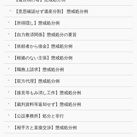
【意思確認せず遺産分割】 懲戒処分例
【所得隠し】懲戒処分例
【自力救済関係】懲戒処分の要旨
【依頼者から借金】懲戒処分例
【根拠のない主張】懲戒処分例
【職務上請求】懲戒処分例
【双方代理】懲戒処分例
【接見等もみ消し工作】懲戒処分例
【裁判資料等返却せず】懲戒処分例
【公設事務所】処分と非行
【相手方と直接交渉】懲戒処分例