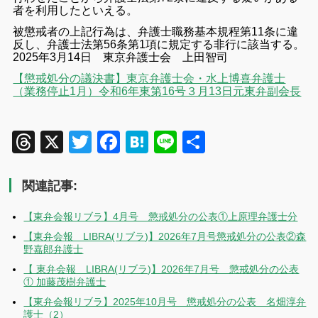
者を利用したといえる。
被懲戒者の上記行為は、弁護士職務基本規程第11条に違
反し、弁護士法第56条第1項に規定する非行に該当する。
2025年3月14日 東京弁護士会 上田智司
【懲戒処分の議決書】東京弁護士会・水上博喜弁護士
（業務停止1月）令和6年東第16号３月13日元東弁副会長
Threads
X
Twitter
Facebook
Hatena
Line
共
有
関連記事:
【東弁会報リブラ】4月号 懲戒処分の公表①上原理弁護士分
【東弁会報 LIBRA(リブラ)】2026年7月号懲戒処分の公表②森
野嘉郎弁護士
【 東弁会報 LIBRA(リブラ)】2026年7月号 懲戒処分の公表
① 加藤茂樹弁護士
【東弁会報リブラ】2025年10月号 懲戒処分の公表 名畑淳弁
護士（2）