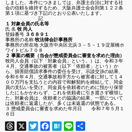
しました。本件につきましては、弁護士自治に対する社
会の信頼を維持するため、大阪弁護士会会則第１２２条
第１項に基づき下記のとおり公表いたします。
記
１ 対象会員の氏名等
氏 名
牧 尚人
登録番号
３６８９１
事務所の名称
牧法律会計事務所
事務所の所在地 大阪市中央区北浜３－５－１９淀屋橋ホ
ワイトビル７０８
２ 事案の概要（当会が懲戒委員会に審査を求めた理由）
牧尚人会員（以下「対象会員」という。）は、令和３年
４月、交通事故の被害者（以下「依頼者」という）か
ら、損害賠償請求事件の委任を受け、示談交渉の結果、
令和６年４月、交通事故相手方から被害者に対して１４
００万円を支払うとの内容で和解契約を締結して、同金
員の支払いを受け、同金員を依頼者のために預かり保管
したにもかかわらず、これを依頼者に引き渡さず横領し
た。対象会員は、依頼者との協議の結果、一部について
は依頼者に返還したが、多くは未返還の状態である。
３ 懲戒委員会に審査を求めた年月日 令和７年５月１
６日
Threads
X
Twitter
Facebook
Hatena
Line
共