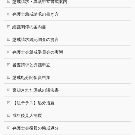
懲戒請求・異議申立書式案内
弁護士懲戒請求の書き方
紛議調停の案内書
懲戒請求綱紀調査の提言
弁護士会懲戒委員会の実態
審査請求と異議申立
懲戒処分関係資料集
棄却された懲戒の議決書
【法テラス】処分措置
成年後見人制度
弁護士会役員の懲戒処分