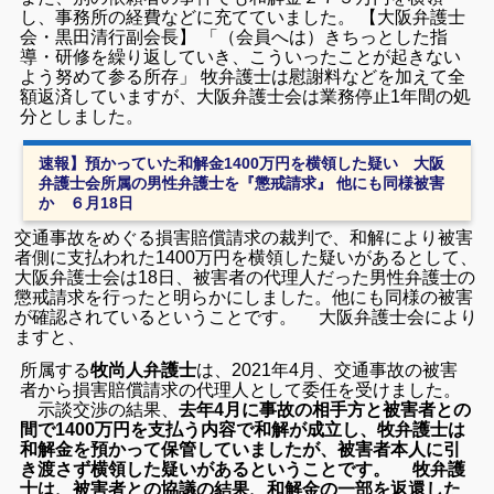
し、事務所の経費などに充てていました。 【大阪弁護士
会・黒田清行副会長】 「（会員へは）きちっとした指
導・研修を繰り返していき、こういったことが起きない
よう努めて参る所存」 牧弁護士は慰謝料などを加えて全
額返済していますが、大阪弁護士会は業務停止1年間の処
分としました。
速報】預かっていた和解金1400万円を横領した疑い 大阪
弁護士会所属の男性弁護士を『懲戒請求』 他にも同様被害
か ６月18日
交通事故をめぐる損害賠償請求の裁判で、和解により被害
者側に支払われた1400万円を横領した疑いがあるとして、
大阪弁護士会は18日、被害者の代理人だった男性弁護士の
懲戒請求を行ったと明らかにしました。他にも同様の被害
が確認されているということです。 大阪弁護士会により
ますと、
所属する
牧尚人弁護士
は、2021年4月、交通事故の被害
者から損害賠償請求の代理人として委任を受けました。
示談交渉の結果、
去年4月に事故の相手方と被害者との
間で1400万円を支払う内容で和解が成立し、牧弁護士は
和解金を預かって保管していましたが、被害者本人に引
き渡さず横領した疑いがあるということです。 牧弁護
士は、被害者との協議の結果、和解金の一部を返還した