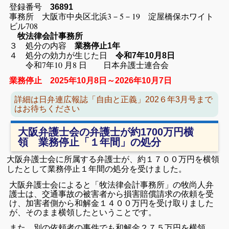
登録番号
36891
事務所 大阪市中央区北浜3－5－19 淀屋橋保ホワイト
ビル708
牧法律会計事務所
３ 処分の内容
業務停止1年
４ 処分の効力が生じた日
令和7年10月8日
令和7年10 月8 日 日本弁護士連合会
業務停止 2025年10月8日～2026年10月7日
詳細は日弁連広報誌「自由と正義」202６年3月号まで
はお待ちください
大阪弁護士会の弁護士が約1700万円横
領 業務停止「１年間」の処分
大
阪弁護士会に所属する弁護士が、約１７００万円を横領
したとして業務停止１年間の処分を受けました。
大阪弁護士会によると「牧法律会計事務所」の牧尚人弁
護士は、交通事故の被害者から損害賠償請求の依頼を受
け、加害者側から和解金１４００万円を受け取りました
が、そのまま横領したということです。
また、別の依頼者の事件でも和解金２７５万円を横領