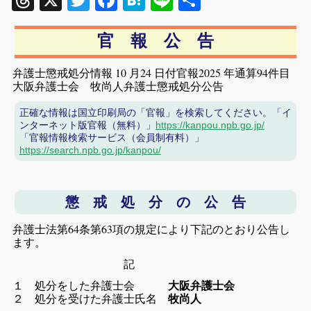
Threads
X
Twitter
Facebook
Hatena
Line
共
有
官 報 公 告
弁護士懲戒処分情報 10 月24 日付官報2025 年通算94件目
大阪弁護士会 牧尚人弁護士懲戒処分公告
正確な情報は国立印刷局の「官報」を検索してください。「イ
ンターネット版官報（無料）」
https://kanpou.npb.go.jp/
「官報情報検索サービス（会員制有料）」
https://search.npb.go.jp/kanpou/
懲 戒 処 分 の 公 告
弁護士法第64条第63項の規定により下記のとおり公告し
ます。
記
１ 処分をした弁護士会
大阪弁護士会
２ 処分を受けた弁護士氏名
牧尚人