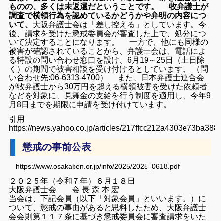
ものの、多くは未返還だということです。 牧弁護士が
調査で横領行為を認めているかどうかや弁明の内容につ
いて、
大阪弁護士会は「差し控える」としています。今
後、請求を受けた懲戒委員会が審査した上で、処分につ
いて決定することになります。 一方で、他にも同様の
被害が確認されていることから、弁護士会は、電話によ
る特設の問い合わせ窓口を設け、6月19～25日（土日除
く）の期間で被害相談を受け付けるとしています。 （問
い合わせ先:06-6313-4700） また、日本弁護士連合会
が牧弁護士から30万円を超える横領被害を受けた依頼者
などを対象に、見舞金の支給を行う制度を適用し、今年9
月8日までを期限に申請を受け付けています。
引用
https://news.yahoo.co.jp/articles/217ffcc212a4303e73ba38
懲戒の事前公表
https://www.osakaben.or.jp/info/2025/2025_0618.pdf
２０２５年（令和７年）６月１８日
大阪弁護士会 会 長 森 本 宏
当会は、下記会員（以下「対象会員」といいます。）に
ついて、懲戒の事由があると思料したため、大阪弁護士
会会則第１１７条に基づき懲戒委員会に審査請求をいた