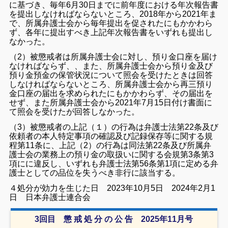
に基づき、毎年6月30日までに前年度における年次報告書
を提出しなければならないところ、2018年から2021年ま
で、所属弁護士会から毎年提出を促されたにもかかわら
ず、各年に提出すべき上記年次報告書をいずれも提出し
なかった。
（2）被懲戒者は所属弁護士会に対し、預り金口座を届け
なければならず、、また、所属弁護士会から預り金及び
預り金預金の保管状況について照会を受けたときは回答
しなければならないところ、所属弁護士会から再三預り
金口座の届出を求められたにもかかわらず、その届出を
せず、また所属弁護士会から2021年7月15日付け書面に
て照会を受けたが回答しなかった。
（3）被懲戒者の上記（１）の行為は弁護士法第22条及び
依頼者の本人特定事項の確認及び記録保存等に関する規
程第11条に、上記（2）の行為は同法第22条及び所属弁
護士会の業務上の預り金の取扱いに関する会規第3条第3
項にに違反し、いずれも弁護士法第56条第1項に定める弁
護士としての品位を失うべき非行に該当する。
４処分が効力を生じた日 2023年10月5日 2024年2月1
日 日本弁護士連合会
3回目 懲 戒 処 分 の 公 告 2025年11月号