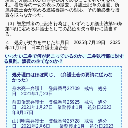
札、看板等の一切の表示の撤去、弁護士記章の返還、所
属弁護士会が求める連絡要請への対応、その他必要な措
置を取らなかった。
（3）被懲戒者の上記各行為は、いずれも弁護士法第56条
第1項に定める弁護士としての品位を失う非行に該当す
る。
４ 処分が効力を生じた年月日 2025年7月19日 2025
年11月1日 日本弁護士連合会
いったい二弁で何が起こっているのか、二弁執行部に対す
る反乱、謀反の企てなのか？
処分理由はほぼ同じ、（弁護士会の要請に従わな
かった）
舟木亮一弁護士 登録番号22709 戒告 処分
日 2021年1月23日
前田倫宏弁護士 登録番号25925 戒告 処分
日 2021年1月27日 業務停止1月 処分日2023
年8月17日
山川明憲弁護士 登録番号25728 戒告 処分
日 2021年2月6日 業務停止1月 処分日2023