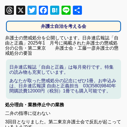
Threads
X
Twitter
Facebook
Hatena
Line
共
有
弁護士自治を考える会
弁護士の懲戒処分を公開しています。日弁連広報誌「自
由と正義」2025年1 月号に掲載された弁護士の懲戒処
分の公告・第二東京 弁護士会・工藤一彦弁護士の懲
戒処分の要旨
日弁連広報誌「自由と正義」は毎月発行です。特集
の読み物も充実しています。
あなたが取った懲戒処分の記念にぜひ1冊。お申込み
は、日弁連広報課 自由と正義担当 03(3580)9840年
間購読費12000円（税別）1冊でも購入可能です。
処分理由・業務停止中の業務
二弁の指導に従わない
3回目となりました。第二東京弁護士会で反乱が起こって
いるようです。