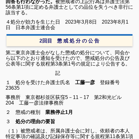
回答も行わなかった。
被懲戒者の上記行為は弁護士法第
56条第1項に定める弁護士としての品位を失うべき非行に
該当する。
４処分が効力を生じた日 2023年3月8日 2023年8月1
日 日本弁護士連合会
2回目 懲 戒 処 分 の 公 告
第二東京弁護士会がなした懲戒の処分について、同会か
ら以下のとおり通知を受けたので、懲戒処分の公告及び
公表等に関する規程第3条第1号の規定により公告する。
記
１ 処分を受けた弁護士氏名
工藤一彦
登録番号
23635
事務所 東京都杉並区荻窪5－11－17 第2和光ビル
204
工藤一彦法律事務所
２ 懲戒の種別
業務停止1月
３
処分の理由の要旨
（１）被懲戒者は、所属弁護士会に対し、依頼者の本人
特定事項の確認及び記録保存等に関する規程第11条第1項