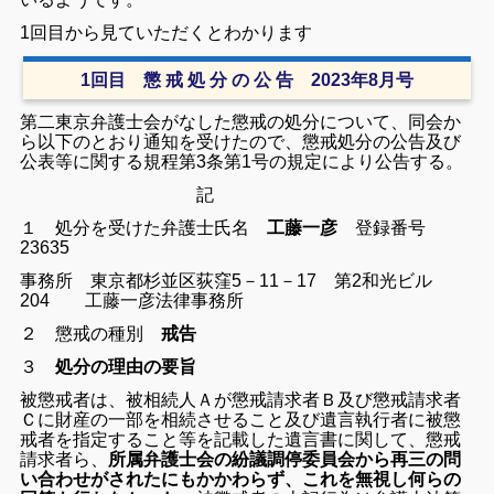
1回目から見ていただくとわかります
1回目 懲 戒 処 分 の 公 告 2023年8月号
第二東京弁護士会がなした懲戒の処分について、同会か
ら以下のとおり通知を受けたので、懲戒処分の公告及び
公表等に関する規程第3条第1号の規定により公告する。
記
１ 処分を受けた弁護士氏名
工藤一彦
登録番号
23635
事務所 東京都杉並区荻窪5－11－17 第2和光ビル
204 工藤一彦法律事務所
２ 懲戒の種別
戒告
３
処分の理由の要旨
被懲戒者は、被相続人Ａが懲戒請求者Ｂ及び懲戒請求者
Ｃに財産の一部を相続させること及び遺言執行者に被懲
戒者を指定すること等を記載した遺言書に関して、懲戒
請求者ら、
所属弁護士会の紛議調停委員会から再三の問
い合わせがされたにもかかわらず、これを無視し何らの