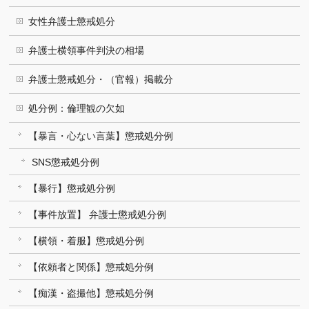
女性弁護士懲戒処分
弁護士横領事件判決の相場
弁護士懲戒処分・（官報）掲載分
処分例：倫理観の欠如
【暴言・心ない言葉】懲戒処分例
SNS懲戒処分例
【暴行】懲戒処分例
【事件放置】 弁護士懲戒処分例
【横領・着服】懲戒処分例
【依頼者と関係】懲戒処分例
【痴漢・盗撮他】懲戒処分例