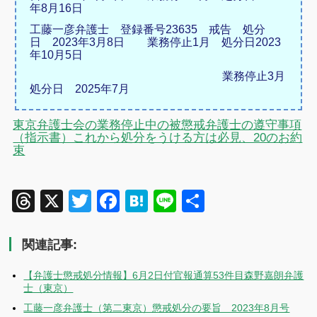
年8月16日
工藤一彦弁護士 登録番号23635 戒告 処分
日 2023年3月8日 業務停止1月 処分日2023
年10月5日
業務停止3月
処分日 2025年7月
東京弁護士会の業務停止中の被懲戒弁護士の遵守事項
（指示書）これから処分をうける方は必見、20のお約
束
Threads
X
Twitter
Facebook
Hatena
Line
共
有
関連記事:
【弁護士懲戒処分情報】6月2日付官報通算53件目森野嘉朗弁護
士（東京）
工藤一彦弁護士（第二東京）懲戒処分の要旨 2023年8月号