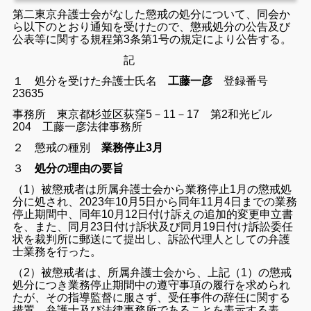
第二東京弁護士会がなした懲戒の処分について、同会か
ら以下のとおり通知を受けたので、懲戒処分の公告及び
公表等に関する規程第3条第1号の規定により公告する。
記
１ 処分を受けた弁護士氏名
工藤一彦
登録番号
23635
事務所 東京都杉並区荻窪5－11－17 第2和光ビル
204
工藤一彦法律事務所
２ 懲戒の種別
業務停止3月
３
処分の理由の要旨
（1）被懲戒者は所属弁護士会から業務停止1月の懲戒処
分に処され、2023年10月5日から同年11月4日までの業務
停止期間中、同年10月12日付け訴えの追加的変更申立書
を、また、同月23日付け訴状及び同月19日付け訴訟委任
状を裁判所に郵送にて提出し、訴訟代理人としての弁護
士業務を行った。
（2）被懲戒者は、所属弁護士会から、上記（1）の懲戒
処分につき業務停止期間中の遵守事項の履行を求められ
たが、その指導監督に服さず、受任事件の辞任に関する
措置、弁護士及び法律事務所であることを表示する表