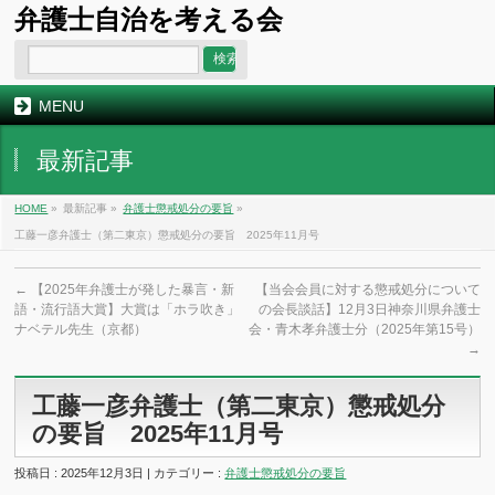
弁護士自治を考える会
MENU
最新記事
HOME
»
最新記事 »
弁護士懲戒処分の要旨
»
工藤一彦弁護士（第二東京）懲戒処分の要旨 2025年11月号
←
【2025年弁護士が発した暴言・新
【当会会員に対する懲戒処分について
語・流行語大賞】大賞は「ホラ吹き」
の会長談話】12月3日神奈川県弁護士
ナベテル先生（京都）
会・青木孝弁護士分（2025年第15号）
→
工藤一彦弁護士（第二東京）懲戒処分
の要旨 2025年11月号
投稿日 : 2025年12月3日 | カテゴリー :
弁護士懲戒処分の要旨