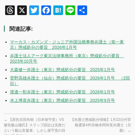
Threads
X
Twitter
Facebook
Hatena
Line
共
有
関連記事:
マーカス・カズンズ・ジュニア外国法務事務弁護士（第一東
京）懲戒処分の要旨 2026年1月号
弁護士法人アーク東京法律事務所（東京）懲戒処分の要旨
2023年10月号
大森健一弁護士（東京）懲戒処分の要旨 2025年1月号
菅野高雄弁護士（仙台）懲戒処分の要旨 2026年1月号 （2回
目）
渡邊一彰弁護士（東京）懲戒処分の要旨 2026年1月号
水上博喜弁護士（東京）懲戒処分の要旨 2025年9月号
←
【原告百田尚樹（日本保守党）VS
【弁護士懲戒処分情報】1月22日付官
被告飯山陽氏】スラップ訴訟は失敗だ
報通算4件目橋本阿玲芙弁護士（京
という飯山支援者、しかし保守党の目
都）
→