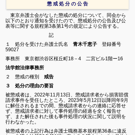
懲 戒 処 分 の 公 告
東京弁護士会がなした懲戒の処分について、同会から
以下のとおり通知を受けたので、懲戒処分の公告及び公
表等に関する規程第3条第1号の規定により公告する。
記
１ 処分を受けた弁護士氏名
青木千恵子
登録番号
59027
事務所 東京都渋谷区桜丘町18－4 二宮ビル1階ー16
法学館法律事務所
２ 懲戒の種別
戒告
３ 処分の理由の要旨
被懲戒者は、2022年11月13日、懲戒請求者から損害賠償
請求事件を受任したところ、2023年5月12日以降同年9月
に解任されるまでの間、懲戒請求者からの連絡に応答せ
ず、懲戒請求者に対して事件処理の経過を全く報告せ
ず、また解任された後も事件処理の状況に関して説明を
行わなかった。
被懲戒者の上記行為は弁護士職務基本規程第36条に違反