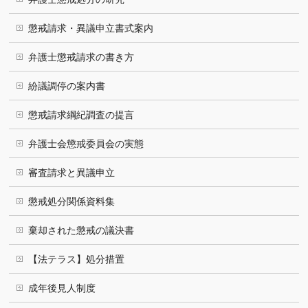
懲戒請求・異議申立書式案内
弁護士懲戒請求の書き方
紛議調停の案内書
懲戒請求綱紀調査の提言
弁護士会懲戒委員会の実態
審査請求と異議申立
懲戒処分関係資料集
棄却された懲戒の議決書
【法テラス】処分措置
成年後見人制度