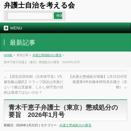
弁護士自治を考える会
MENU
最新記事
HOME
»
最新記事 »
弁護士懲戒処分の要旨
»
青木千恵子弁護士（東京）懲戒処分の要旨 2026年1月号
←
【原告百田尚樹（日本保守党）VS
【弁護士懲戒処分情報】1月22日付官
被告飯山陽氏】スラップ訴訟は失敗だ
報通算4件目橋本阿玲芙弁護士（京
という飯山支援者、しかし保守党の目
都）
→
的は達成ではないのか？
青木千恵子弁護士（東京）懲戒処分の
要旨 2026年1月号
投稿日 : 2026年1月21日 | カテゴリー :
弁護士懲戒処分の要旨