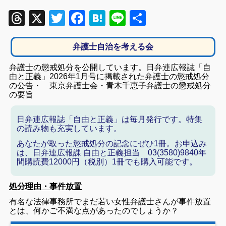
Threads
X
Twitter
Facebook
Hatena
Line
共
有
弁護士自治を考える会
弁護士の懲戒処分を公開しています。日弁連広報誌「自
由と正義」2026年1月号に掲載された弁護士の懲戒処分
の公告・ 東京弁護士会・青木千恵子弁護士の懲戒処分
の要旨
日弁連広報誌「自由と正義」は毎月発行です。特集
の読み物も充実しています。
あなたが取った懲戒処分の記念にぜひ1冊。お申込み
は、日弁連広報課 自由と正義担当 03(3580)9840年
間購読費12000円（税別）1冊でも購入可能です。
処分理由・事件放置
有名な法律事務所でまだ若い女性弁護士さんが事件放置
とは、何かご不満な点があったのでしょうか？