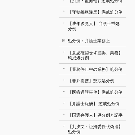
【痴漢・盗撮他】懲戒処分例
【守秘義務違反】懲戒処分例
【成年後見人】 弁護士戒処
分例
処分例：弁護士業務上
【意思確認せず提訴、業務】
懲戒処分例
【業務停止中の業務】処分例
【非弁提携】懲戒処分例
【医療過誤事件】懲戒処分例
【弁護士報酬】 懲戒処分例
【国選弁護人】処分例と記事
【判決文・証拠委任状偽造】
処分例