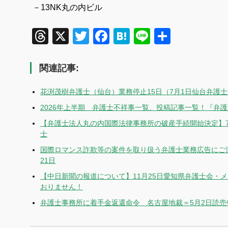
－13NK丸の内ビル
Threads
X
Twitter
Facebook
Hatena
Line
共
有
関連記事:
花渕茂樹弁護士（仙台）業務停止15日（7月1日仙台弁護
2026年上半期 弁護士不祥事一覧、投稿記事一覧！『弁
【弁護士法人丸の内国際法律事務所の破産手続開始決定】7
士
国際ロマンス詐欺等の案件を取り扱う弁護士業務広告にご
21日
【中日新聞の報道について】11月25日愛知県弁護士会・
おりません！
弁護士事務所に着手金返還命令 名古屋地裁＝5月2日読