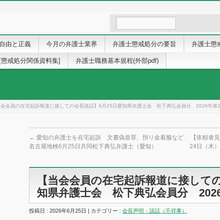
自由と正義
今月の弁護士業界
弁護士懲戒処分の要旨
弁護士懲
[懲戒処分関係資料集]
弁護士職務基本規程(外部pdf)
会会員の在宅起訴報道に接しての会長談話】6月25日愛知県弁護士会 松下典弘会員分 2026年第1
←
愛知の弁護士を在宅起訴 文書偽造罪、預り金着服など
【依頼者見
名古屋地検6月25日共同松下典弘弁護士（愛知）
24日（木
【当会会員の在宅起訴報道に接しての
知県弁護士会 松下典弘会員分 2026
投稿日 : 2026年6月25日 | カテゴリー :
会長声明・談話（不祥事）