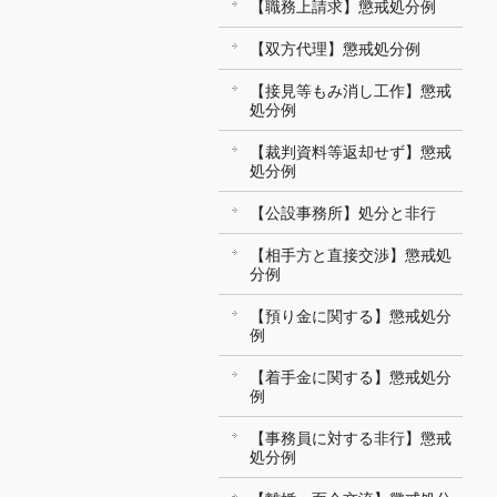
【職務上請求】懲戒処分例
【双方代理】懲戒処分例
【接見等もみ消し工作】懲戒
処分例
【裁判資料等返却せず】懲戒
処分例
【公設事務所】処分と非行
【相手方と直接交渉】懲戒処
分例
【預り金に関する】懲戒処分
例
【着手金に関する】懲戒処分
例
【事務員に対する非行】懲戒
処分例