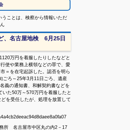
会
いうことは、検察から情報いただ
ん
、名古屋地検 6月25日
120万円を着服したりしたなどと
同行使や業務上横領などの罪で、愛
海市＝を在宅起訴した。認否を明ら
旬ごろ～25年3月11日ごろ、遺産
名義の通知書、和解契約書などを
いた50万～570万円を着服したと
などを受任したが、処理を放置して
23a4a4cb2deeac94d8daee8a0fa07
務所 名古屋市中区丸の内2－17