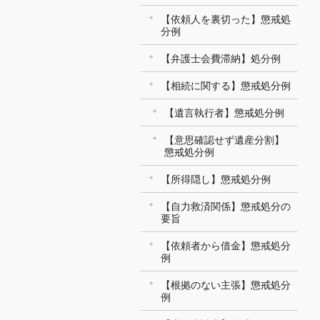
【依頼人を裏切った】懲戒処
分例
【弁護士会費滞納】処分例
【相続に関する】懲戒処分例
【遺言執行者】懲戒処分例
【意思確認せず遺産分割】
懲戒処分例
【所得隠し】懲戒処分例
【自力救済関係】懲戒処分の
要旨
【依頼者から借金】懲戒処分
例
【根拠のない主張】懲戒処分
例