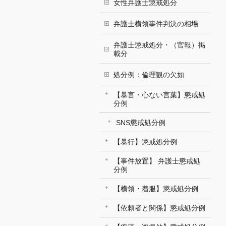
女性弁護士懲戒処分
弁護士横領事件判決の相場
弁護士懲戒処分・（官報）掲
載分
処分例：倫理観の欠如
【暴言・心ない言葉】懲戒処
分例
SNS懲戒処分例
【暴行】懲戒処分例
【事件放置】 弁護士懲戒処
分例
【横領・着服】懲戒処分例
【依頼者と関係】懲戒処分例