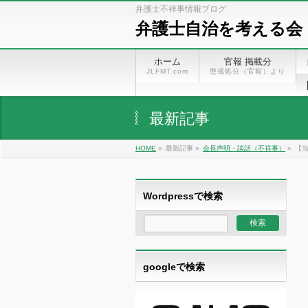
弁護士不祥事情報ブログ
弁護士自治を考える会
ホーム
官報 掲載分
JLFMT.com
懲戒処分（官報）より
最新記事
HOME
»
最新記事 »
会長声明・談話（不祥事）
»
【当
Wordpressで検索
googleで検索