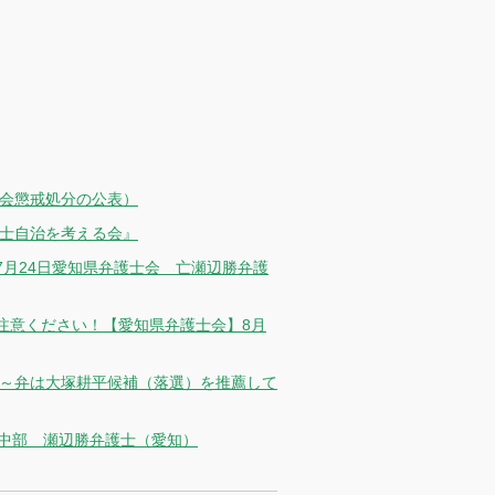
士会懲戒処分の公表）
護士自治を考える会』
月24日愛知県弁護士会 亡瀬辺勝弁護
注意ください！【愛知県弁護士会】8月
メ～弁は大塚耕平候補（落選）を推薦して
売中部 瀬辺勝弁護士（愛知）