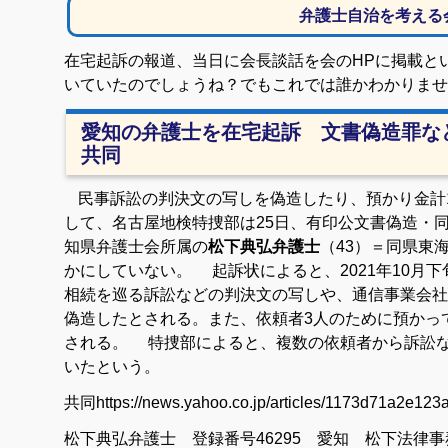
弁護士自治を考える
在宅起訴の報道、当日に会長談話を会のHPに掲載と
いていたのでしょうね？でもこれでは誰かわかりませ
愛知の弁護士を在宅起訴 文書偽造罪など
共同
民事訴訟の判決文の写しを偽造したり、預かり金計1
して、名古屋地検特捜部は25日、有印公文書偽造・
知県弁護士会所属の
松下典弘弁護士
（43）＝同県東
かにしていない。 起訴状によると、2021年10月下
相続を巡る訴訟などの判決文の写しや、通信事業会社
偽造したとされる。また、依頼者3人のために預かって
される。 特捜部によると、複数の依頼者から訴訟
いたという。
共同https://news.yahoo.co.jp/articles/1173d71a2e1
松下典弘弁護士 登録番号46295 愛知 松下法律事