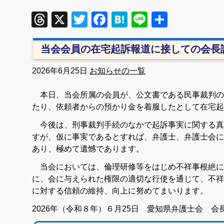
Threads
X
Twitter
Facebook
Hatena
Line
共
有
当会会員の在宅起訴報道に接しての会長
2026年6月25日
お知らせの一覧
本日、当会所属の会員が、公文書である民事裁判の
たり、依頼者からの預かり金を着服したとして在宅起
今後は、刑事裁判手続のなかで起訴事実に関する真
すが、仮に事実であるとすれば、弁護士、弁護士会に
あり、極めて遺憾であります。
当会においては、倫理研修等をはじめ不祥事根絶に
に、会に与えられた権限の適切な行使を通じて、不祥
に対する信頼の維持、向上に努めてまいります。
2026年（令和８年）６月25日
愛知県弁護士会 