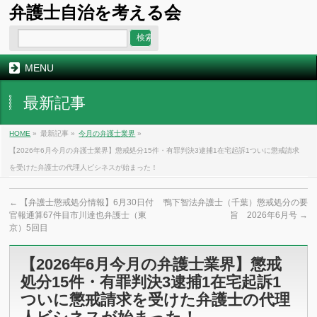
弁護士自治を考える会
MENU
最新記事
HOME
»
最新記事 »
今月の弁護士業界
»
【2026年6月今月の弁護士業界】懲戒処分15件・有罪判決3逮捕1在宅起訴1ついに懲戒請求
を受けた弁護士の代理人ビシネスが始まった！
←
【弁護士懲戒処分情報】6月30日付
鴨下智法弁護士（千葉）懲戒処分の要
官報通算67件目市川達也弁護士（東
旨 2026年6月号
→
京）5回目
【2026年6月今月の弁護士業界】懲戒
処分15件・有罪判決3逮捕1在宅起訴1
ついに懲戒請求を受けた弁護士の代理