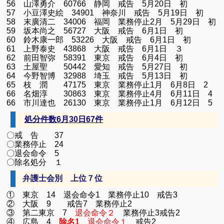
56 山澤勇介 60766 静岡 戒告 5月20日 初
57 小豆澤史絵 34901 神奈川 戒告 5月19日 初
58 末廣清二 34006 福岡 業務停止2月 5月29日 
59 坂本尚之 56727 大阪 戒告 6月1日 初
60 鈴木康一郎 53226 大阪 戒告 6月1日 初
61 上野泰史 43868 大阪 戒告 6月1日 ３
62 前田智弥 58391 東京 戒告 6月4日 初
63 土屋聖 50442 愛知 戒告 5月27日 初
64 今野智博 32988 埼玉 戒告 5月13日 初
65 枝 潤 47175 東京 業務停止1月 6月8日 2
66 名畑淳 30863 東京 業務停止4月 6月11日 4
66 市川達也 26130 東京 業務停止1月 6月12日 5
処分件数6
月30日67件
〇戒 告 37
〇業務停止 24
〇退会命令 5
〇除名処分 １
弁護士会別 上位７位
① 東京 14 退会命令1 業務停止10 戒告3
② 大阪 9 戒告7 業務停止2
③ 第二東京 7
退会命令２
業務停止3戒告2
④ 広島 4
除名1
退会命令１
戒告2