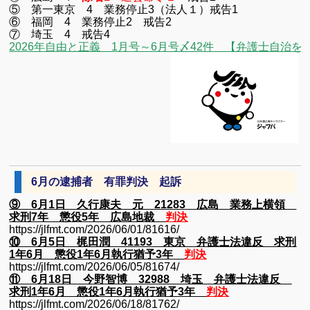
⑤ 第一東京 4 業務停止3（法人１）戒告1
⑥ 福岡 4 業務停止2 戒告2
⑦ 埼玉 4 戒告4
2026年自由と正義 1月号～6月号〆42件 【弁護士自治を
6月の逮捕者 有罪判決 起訴
⑨ 6月1日 久行康夫 元 21283 広島 業務上横領
求刑7年 懲役5年 広島地裁
判決
https://jlfmt.com/2026/06/01/81616/
⑩ 6月5日 梶田潤 41193 東京 弁護士法違反 求刑
1年6月 懲役1年6月執行猶予3年
判決
https://jlfmt.com/2026/06/05/81674/
⑪ 6月18日 今野智博 32988 埼玉 弁護士法違反
求刑1年6月 懲役1年6月執行猶予3年
判決
https://jlfmt.com/2026/06/18/81762/