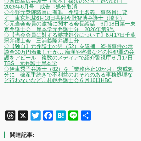
◇西田幸広弁護士（熊本）採決の公告・処分取消
2026年6月号 戒告⇒処分取消
◇今野元衆院議員に有罪 弁護士名義、事務員に貸
す 東京地裁6月18日共同今野智博弁護士（埼玉）
◇元当会会員の逮捕に関する会長談話 6月18日第一東
京弁護士会 岸本学元弁護士分 2026年第9号
◇【当会会員に対する懲戒処分について】6月17日千葉
県弁護士会 三浦義隆弁護士分
◇【独自】元弁護士の男（52）を逮捕 盗撮事件の示
談金30万円着服したか… 痴漢や盗撮などの性犯罪の弁
護をアピール 複数のメディアで紹介警視庁６月17日
TBS 元弁護士岸本学
◇伊東秀子弁護士（82）を「業務停止10か月」懲戒処
分に 破産手続きで不利益のおそれのある事務処理な
ど行わないなど…札幌弁護士会６月16日HBC
Threads
X
Twitter
Facebook
Hatena
Line
共
有
関連記事: