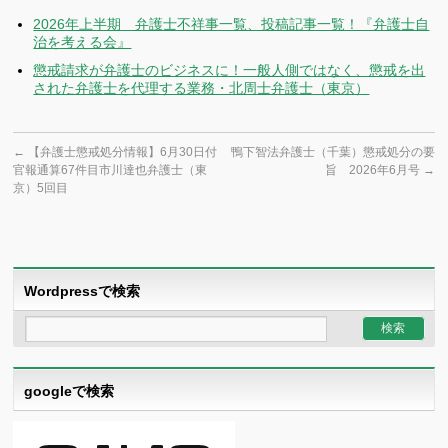
2026年上半期 弁護士不祥事一覧、投稿記事一覧！『弁護士自
治を考える会』
懲戒請求が弁護士のビジネスに！一般人側ではなく、懲戒を出
された弁護士を代理する業務・北周士弁護士（東京）
←
【弁護士懲戒処分情報】6月30日付
鴨下智法弁護士（千葉）懲戒処分の要
官報通算67件目市川達也弁護士（東
旨 2026年6月号
→
京）5回目
Wordpressで検索
googleで検索