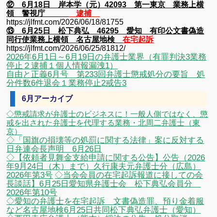
⑫ 6月18日 岸本学（元）42093 第一東京 業務上横
領 警視庁
逮捕
https://jlfmt.com/2026/06/18/81755
⑬ 6月25日 松下典弘 46295 愛知 有印公文書偽造
同行使業務上横領 名古屋地検
在宅起訴
https://jlfmt.com/2026/06/25/81812/
2026年6月1日～6月19日の弁護士業界（有罪判決3業務
停止２逮捕１個人情報漏洩1）
自由と正義6月号 第233回弁護士懲戒処分の要旨 処
分件数6件退会１業務停止2戒告3
6月アーカイブ
◇懲戒請求が弁護士のビジネスに！一般人側ではなく、懲
戒を出された弁護士を代理する業務・北周二弁護士（東
京）
◇「国旗の損壊等の処罰に関する法律」案に反対する
日弁連会長声明 6月26日
◇【依頼者見舞金支給申請に関する公告】公告（2026
年9月24日（木）まで）久行康夫元弁護士分（広島）
2026年第3号
◇当会会員の在宅起訴報道に接しての会
長談話】6月25日愛知県弁護士会 松下典弘会員分
2026年第10号
◇愛知の弁護士を在宅起訴 文書偽造罪、預り金着服
など名古屋地検6月25日共同松下典弘弁護士（愛知）