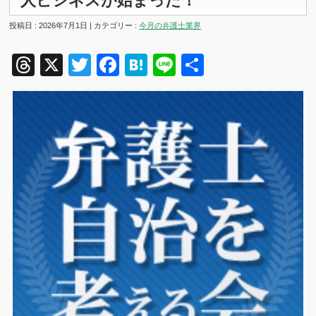
人ビシネスが始まった！
投稿日 : 2026年7月1日 | カテゴリー :
今月の弁護士業界
Threads
X
Twitter
Facebook
Hatena
Line
共
有