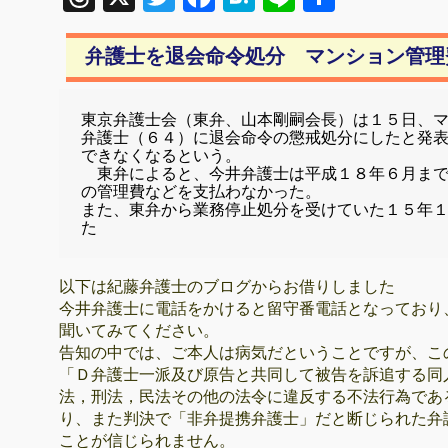
有
弁護士を退会命令処分 マンション管理
東京弁護士会（東弁、山本剛嗣会長）は１５日、
弁護士（６４）に退会命令の懲戒処分にしたと発
できなくなるという。

　東弁によると、今井弁護士は平成１８年６月ま
の管理費などを支払わなかった。

また、東弁から業務停止処分を受けていた１５年
た
以下は紀藤弁護士のブログからお借りしました
今井弁護士に電話をかけると留守番電話となっており
聞いてみてください。
告知の中では、ご本人は病気だということですが、こ
「Ｄ弁護士一派及び原告と共同して被告を訴追する同
法，刑法，民法その他の法令に違反する不法行為であ
り、また判決で「非弁提携弁護士」だと断じられた弁
ことが信じられません。