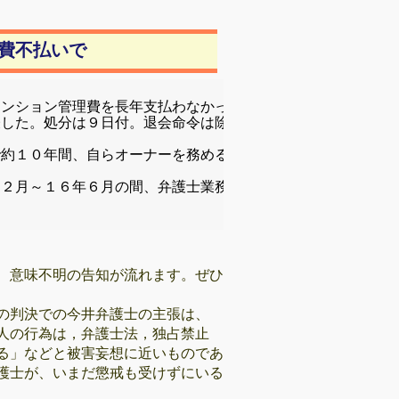
費不払いで
マンション管理費を長年支払わなかったなどとして、同会所属
表した。処分は９日付。退会命令は除名に次いで重く、事実上
で約１０年間、自らオーナーを務める会社が所有する都内のマ
１２月～１６年６月の間、弁護士業務を行うなど計４件の非行
、意味不明の告知が流れます。ぜひ
の判決での今井弁護士の主張は、
人の行為は，弁護士法，独占禁止
る」などと被害妄想に近いものであ
護士が、いまだ懲戒も受けずにいる