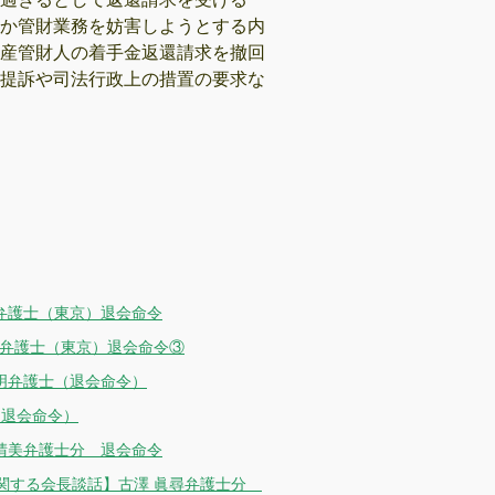
か管財業務を妨害しようとする内
産管財人の着手金返還請求を撤回
提訴や司法行政上の措置の要求な
美弁護士（東京）退会命令
明弁護士（東京）退会命令③
正明弁護士（退会命令）
（退会命令）
堀晴美弁護士分 退会命令
関する会長談話】古澤 眞尋弁護士分