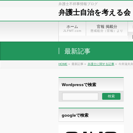
弁護士不祥事情報ブログ
弁護士自治を考える会
ホーム
官報 掲載分
JLFMT.com
懲戒処分（官報）より
最新記事
HOME
»
最新記事 »
弁護士に関する記事
»
今井滋夫弁
Wordpressで検索
googleで検索