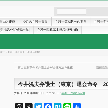
自由と正義
今月の弁護士業界
弁護士懲戒処分の要旨
弁護士懲
[懲戒処分関係資料集]
弁護士職務基本規程(外部pdf)
護士（東京）退会命令 2008年10月
←
富山冤罪事件で弁護士会が当番方法を改正
斎藤義
今井滋夫弁護士（東京）退会命令 200
投稿日 : 2008年10月16日 | カテゴリー :
弁護士に関する記事
Threads
X
Twitter
Facebook
Hatena
Line
共