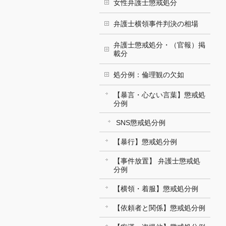
女性弁護士懲戒処分
弁護士横領事件判決の相場
弁護士懲戒処分・（官報）掲
載分
処分例：倫理観の欠如
【暴言・心ない言葉】懲戒処
分例
SNS懲戒処分例
【暴行】懲戒処分例
【事件放置】 弁護士懲戒処
分例
【横領・着服】懲戒処分例
【依頼者と関係】懲戒処分例