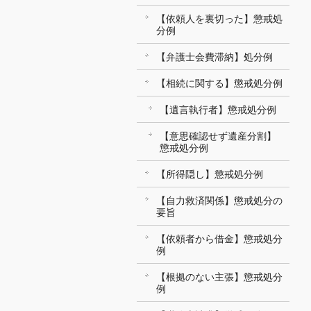
【依頼人を裏切った】懲戒処
分例
【弁護士会費滞納】処分例
【相続に関する】懲戒処分例
【遺言執行者】懲戒処分例
【意思確認せず遺産分割】
懲戒処分例
【所得隠し】懲戒処分例
【自力救済関係】懲戒処分の
要旨
【依頼者から借金】懲戒処分
例
【根拠のない主張】懲戒処分
例