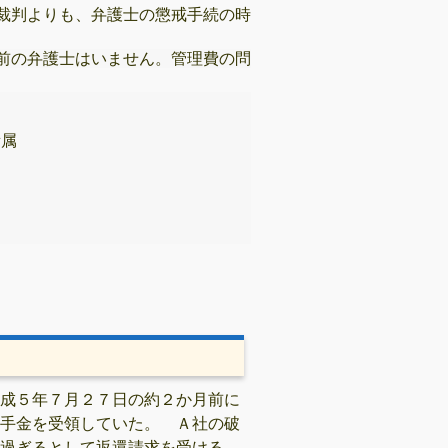
裁判よりも、弁護士の懲戒手続の時
前の弁護士はいません。
管理費の問
属

成５年７月２７日の約２か月前に
手金を受領していた。
Ａ社の破
過ぎるとして返還請求を受ける