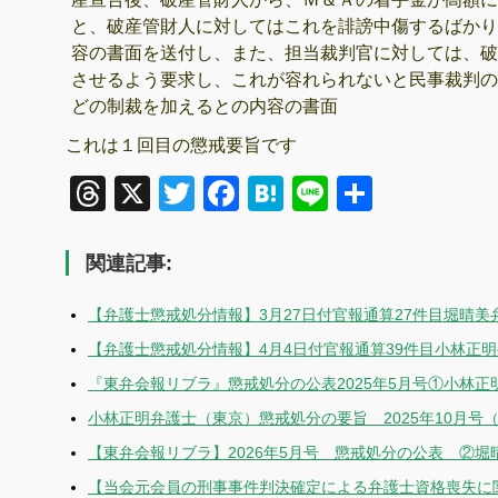
と、破産管財人に対してはこれを誹謗中傷するばかり
容の書面を送付し、また、担当裁判官に対しては、破
させるよう要求し、これが容れられないと民事裁判の
どの制裁を加えるとの内容の書面
これは１回目の懲戒要旨です
Threads
X
Twitter
Facebook
Hatena
Line
共
有
関連記事:
【弁護士懲戒処分情報】3月27日付官報通算27件目堀晴
【弁護士懲戒処分情報】4月4日付官報通算39件目小林正
『東弁会報リブラ』懲戒処分の公表2025年5月号①小林
小林正明弁護士（東京）懲戒処分の要旨 2025年10月号
【東弁会報リブラ】2026年5月号 懲戒処分の公表 ②
【当会元会員の刑事事件判決確定による弁護士資格喪失に