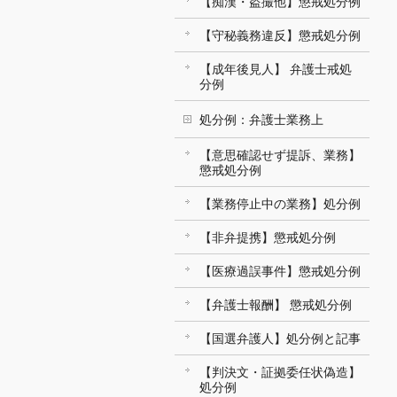
【痴漢・盗撮他】懲戒処分例
【守秘義務違反】懲戒処分例
【成年後見人】 弁護士戒処
分例
処分例：弁護士業務上
【意思確認せず提訴、業務】
懲戒処分例
【業務停止中の業務】処分例
【非弁提携】懲戒処分例
【医療過誤事件】懲戒処分例
【弁護士報酬】 懲戒処分例
【国選弁護人】処分例と記事
【判決文・証拠委任状偽造】
処分例