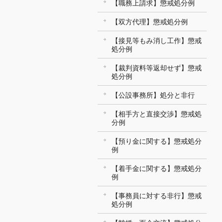
【職務上請求】懲戒処分例
【双方代理】懲戒処分例
【接見等もみ消し工作】懲戒
処分例
【裁判資料等返却せず】懲戒
処分例
【公設事務所】処分と非行
【相手方と直接交渉】懲戒処
分例
【預り金に関する】懲戒処分
例
【着手金に関する】懲戒処分
例
【事務員に対する非行】懲戒
処分例