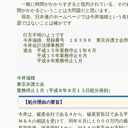
一般に時間がかかりすぎると批判されている、その
間がかかるということは大問題だと思います。
現在、日弁連のホームページでは今井滋雄という名
題ではないことは確かです
行方不明のようです

今井滋雄　登録番号　１８３９６　東京弁護士会所
今井会計法律事務所

過去　平成１５年業務停止１年６月

　　　平成１５年業務停止６月

　　　平成８年業務停止１月 
今井滋雄
東京弁護士会
業務停止１月（平成８年８月１３日処分発効）
【処分理由の要旨】
今井は、破産会社であるＡから、破産宣告日である平
Ｍ＆Ａの相談を受けて、同年６月に１０００万円の着
産宣告後、破産管財人から、Ｍ＆Ａの着手金が高額に