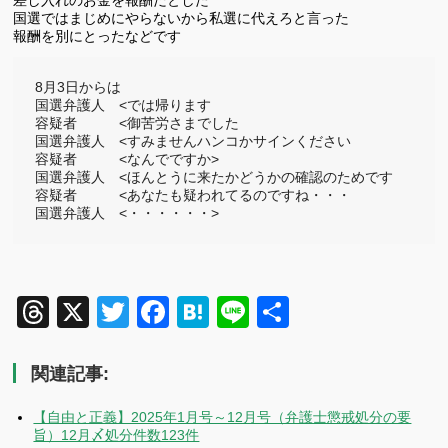
国選ではまじめにやらないから私選に代えろと言った
報酬を別にとったなどです
8月3日からは

国選弁護人　<では帰ります

容疑者　　　<御苦労さまでした

国選弁護人　<すみませんハンコかサインください

容疑者　　　<なんでですか>

国選弁護人　<ほんとうに来たかどうかの確認のためです

容疑者　　　<あなたも疑われてるのですね・・・

国選弁護人　<・・・・・・> 
Threads
X
Twitter
Facebook
Hatena
Line
共
有
関連記事:
【自由と正義】2025年1月号～12月号（弁護士懲戒処分の要
旨）12月〆処分件数123件