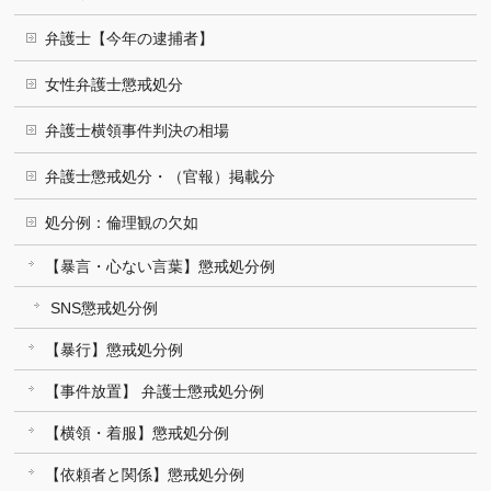
弁護士【今年の逮捕者】
女性弁護士懲戒処分
弁護士横領事件判決の相場
弁護士懲戒処分・（官報）掲載分
処分例：倫理観の欠如
【暴言・心ない言葉】懲戒処分例
SNS懲戒処分例
【暴行】懲戒処分例
【事件放置】 弁護士懲戒処分例
【横領・着服】懲戒処分例
【依頼者と関係】懲戒処分例