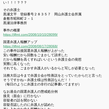
い！！！？？？
その弁護士
黒瀬文平 登録番号２８３５７ 岡山弁護士会所属
倉敷市昭和町２－１
黒瀬法律事務所
事件の概要
https://jlfmt.com/2008/10/10/28099/
国選弁護人報酬アップ
https://jlfmt.com/2008/08/17/28068/
この事件以後国選弁護人報酬が上がった
安い報酬だから回数をごまかして請求した
だから報酬を高くすればいいという弁護士会の発想
実際に高くなった
それでも、ごまかす弁護人がいるからと写しが必要となった
法務大臣は今まで弁護士会が性善説をとっていたからだと言った
そうですかね～弁護士様は性善説なんだ！！
（毎日のように弁護士の非行の記事書いてますが）
なお過去の国選弁護人の懲戒処分例
接見（面会）に行かない
容疑者の話を聞かない
容疑否認したのに弁護人が認めた
差し入れのお金を報酬だとした