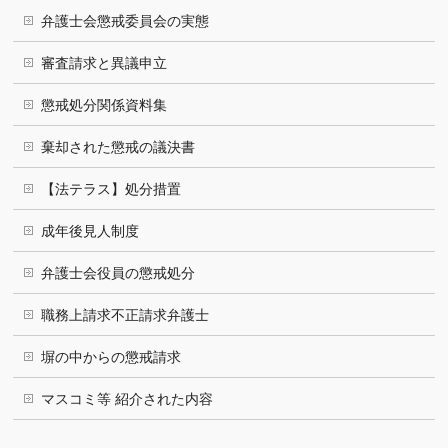
弁護士会懲戒委員会の実態
審査請求と異議申立
懲戒処分関係資料集
棄却された懲戒の議決書
【法テラス】処分措置
成年後見人制度
弁護士会役員の懲戒処分
職務上請求不正請求弁護士
塀の中からの懲戒請求
マスコミ等 紹介された内容