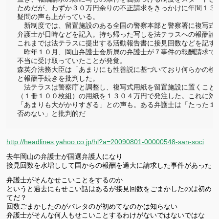
ためだが、わずか３０万円余りの不正請求をきっかけに年間１３０
疑問の声も上がっている。

　新制度では、留置施設のある全国の警察本部と警察署に複写式の
弁護士が日時などを記入。持ち帰った写しを法テラスへの報酬請求
これまでは法テラスに提出する活動報告書に接見回数などを記すだ
　昨年１０月、岡山弁護士会所属の弁護士が７事件の報酬請求で接
不当に受け取っていたことが発覚。

森英介法務大臣は「あまりにも性善説に基づいており何らかの検討
と報酬手続きを批判した。

　法テラスは警察庁と調整し、複写式用紙を留置施設に置くことを
（１冊１００枚組）の用紙を１３０４万円で発注した。これに対し
「あまりも大がかりすぎる」との声も。ある弁護士は「たった１人
否めない」と批判的だ 
http://headlines.yahoo.co.jp/hl?a=20090801-00000548-san-soci
去年岡山の弁護士が国選弁護人になり
接見回数を水増しして国からの報酬を過大に請求した事件があった
弁護士がそんなせこいことをするのか
というと過去にもせこい話はあるが接見回数をごまかしたのは初め
てだ？
回数ごまかしたのがバレタのが初めてなのかは知らない
弁護士がそんな何人もせこいことするわけがないではないではな