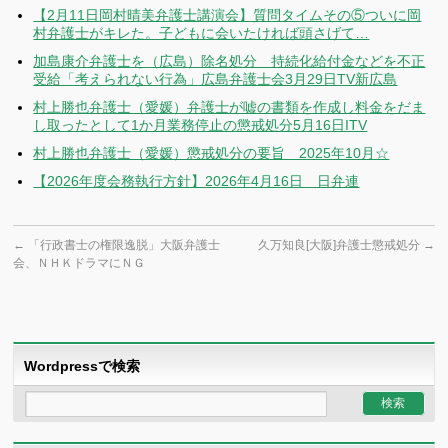
【2月11日岡村晴美弁護士講演会】質問タイムその⑤ついに岡
村弁護士がキレた。子どもに会いたければ頭さげて…
加島康介弁護士を（広島）除名処分 持続化給付金などを不正
受給「考えられない行為」広島弁護士会3月29日TV新広島
村上勝也弁護士（愛媛）弁護士が嘘の書類を作成し料金をだま
し取ったとして1か月業務停止の懲戒処分5月16日ITV
村上勝也弁護士（愛媛）懲戒処分の要旨 2025年10月☆
【2026年度会務執行方針】2026年4月16日 日弁連
←
「行政書士の権限逸脱」大阪弁護士
久万知良[大阪]弁護士懲戒処分
→
会、ＮＨＫドラマにＮＧ
Wordpressで検索