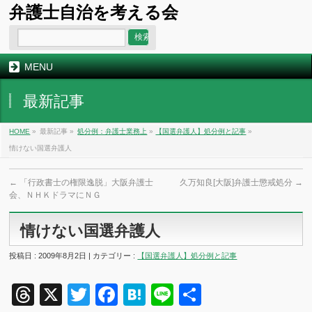
弁護士自治を考える会
MENU
最新記事
HOME
»
最新記事 »
処分例：弁護士業務上
»
【国選弁護人】処分例と記事
»
情けない国選弁護人
←
「行政書士の権限逸脱」大阪弁護士
久万知良[大阪]弁護士懲戒処分
→
会、ＮＨＫドラマにＮＧ
情けない国選弁護人
投稿日 : 2009年8月2日 | カテゴリー :
【国選弁護人】処分例と記事
Threads
X
Twitter
Facebook
Hatena
Line
共