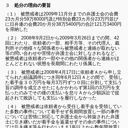
３
処分の理由の要旨
１） 被懲戒者は2009年11月分までの弁護士会の会費
（
23カ月分59万8000円
及び特別会費23カ月分23万円並び
に日弁連の会費20か月分38万5400円の合計121万3400円
を滞納した
（２） 2008年9月2日から2009年3月26日までの間、42
回にわたり、依頼者の一部、相手方等、その代理人、裁
判所その他様々な関係者から被懲戒者と連絡が取れない
等の問い合わせや苦情が弁護士会に対しなされるなど、
被懲戒者は依頼者の一部やその他の関係者から連絡がほ
とんどとれない状態を長期間にわたり係属した
（３） 被懲戒者は2008年4月17日に依頼者Ａから申し立
てられた紛議調停につき同年6月12日Ａとの間で、受領し
た着手金３０万円を毎月3万円ずつ０回に分割して支払う
旨の調停を成立させたにもかかわらず
第1回の3万円を支
払ったのみでその後の支払いを怠りＡから
少額訴訟で提
起されて敗訴しても支払いを履行しなかった
（４） 被懲戒者は依頼者から受任し着手金を受領してい
た多数の事件について着手せず長期間放置し一部の事件
については苦情に対応して弁護士会から斡旋された弁護
士に引き継いだが着手金を返還せずその余の事件につい
ては引き継ぎ等を行わないまま1年以上から数年間放置し