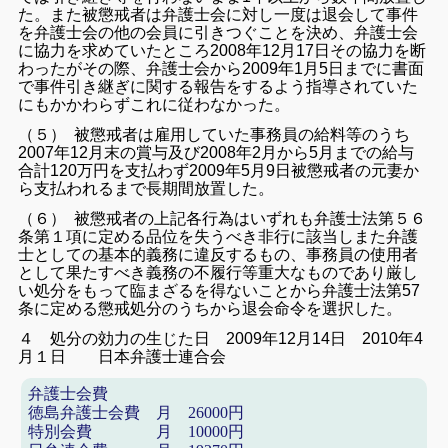
た。
また被懲戒者は弁護士会に対し一度は退会して事件
を弁護士会の他の会員に引きつぐことを決め、弁護士会
に協力を求めていたところ2008年12月17日その協力を断
わったがその際、弁護士会から2009年1月5日までに書面
で事件引き継ぎに関する報告をするよう指導されていた
にもかかわらずこれに従わなかった。
（５） 被懲戒者は雇用していた事務員の給料等のうち
2007年12月末の賞与及び2008年2月から5月までの給与
合計120万円を支払わず2009年5月9日被懲戒者の元妻か
ら支払われるまで長期間放置した。
（６） 被懲戒者の上記各行為はいずれも弁護士法第５６
条第１項に定める品位を失うべき非行に該当しまた弁護
士としての基本的義務に違反するもの、事務員の使用者
として果たすべき義務の不履行等重大なものであり厳し
い処分をもって臨まざるを得ないことから弁護士法第57
条に定める懲戒処分のうちから退会命令を選択した。
４ 処分の効力の生じた日 2009
年12月14日 2010
年4
月１日 日本弁護士連合会
弁護士会費
徳島弁護士会費 月
円
26000
特別会費 月
円
10000