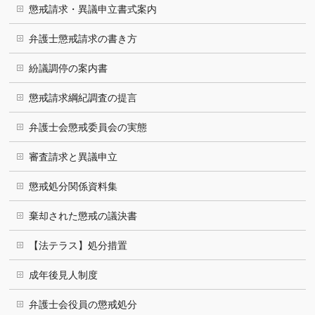
懲戒請求・異議申立書式案内
弁護士懲戒請求の書き方
紛議調停の案内書
懲戒請求綱紀調査の提言
弁護士会懲戒委員会の実態
審査請求と異議申立
懲戒処分関係資料集
棄却された懲戒の議決書
【法テラス】処分措置
成年後見人制度
弁護士会役員の懲戒処分