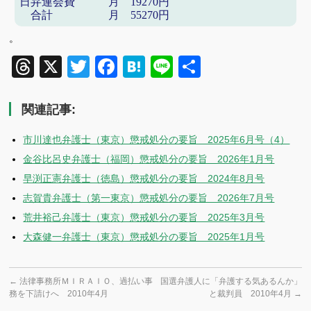
日弁連会費 月
円
19270
合計 月
円
55270
。
Threads
X
Twitter
Facebook
Hatena
Line
共
有
関連記事:
市川達也弁護士（東京）懲戒処分の要旨 2025年6月号（4）
金谷比呂史弁護士（福岡）懲戒処分の要旨 2026年1月号
早渕正憲弁護士（徳島）懲戒処分の要旨 2024年8月号
志賀貴弁護士（第一東京）懲戒処分の要旨 2026年7月号
荒井裕己弁護士（東京）懲戒処分の要旨 2025年3月号
大森健一弁護士（東京）懲戒処分の要旨 2025年1月号
←
法律事務所ＭＩＲＡＩＯ、過払い事
国選弁護人に「弁護する気あるんか」
務を下請けへ 2010年4月
と裁判員 2010年4月
→