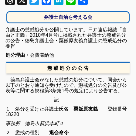
Threads
X
Twitter
Facebook
Hatena
Line
共
有
弁護士自治を考える会
弁護士の懲戒処分を公開しています。日弁連広報誌「自
由と正義」2010年4月号に掲載された弁護士の懲戒処分
の公告・徳島弁護士会・粟飯原友義弁護士の懲戒処分の
要旨
処分理由・
会費滞納他
懲 戒 処 分 の 公 告
徳島弁護士会がなした懲戒の処分について、同会から
以下のとおり通知を受けたので、懲戒処分の公告及び公
表等に関する規程第3条第1号の規定により公告する。
記
１ 処分を受けた弁護士
氏名
粟飯原友義
登録番号
18220
事務所 徳島市新浜本町４
２ 懲戒の種別
退会命令