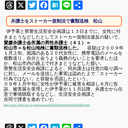
Threads
X
Twitter
Facebook
Hatena
Line
共
有
弁護士をストーカー規制法で書類送検 松山
伊予署と県警生活安全企画課は１３日までに、女性に付
きまとうなどしたとして
ストーカー規制法違反の疑いで、
愛媛弁護士会所属の男性弁護士（４１）＝
松山市＝を松山地検に書類送検した。
容疑は２００９年
１月上旬、面識のある２０代女性に、携帯電話のメールを
複数送り、自分と会うよう義務のないことを要求したほ
か、松山市内の路上で付きまとうなどした疑い。
県警生活安全企画課によると、同弁護士は任意の取り調べ
に対し、メールを送信した事実は認めた上で「ストーカー
行為ではない」と容疑を否認したという。
０９年１月中旬に女性が伊予署に被害を相談し６月に告
訴。被害届を受理した伊予署が１１月以降、弁護士から任
意で事情聴取するなどし、生活安全企画課と
合同で捜査を進めていた
http://www.ehime-np.co.jp/news/local/20100514/news20100514304.html