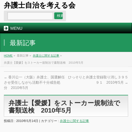
弁護士自治を考える会
MENU
最新記事
HOME
»
最新記事 »
弁護士に関する記事
»
弁護士【愛媛】をストーカー規制法で書類送検 2010年5月
←
香川公一（大阪）弁護士、国選解任
ひっそりと弁護士登録取り消し３９５
させ受任しながら活動不十分戒告処
９１ 2010年5月
→
分 2010年5月
弁護士【愛媛】をストーカー規制法で
書類送検 2010年5月
投稿日 : 2010年5月14日 | カテゴリー :
弁護士に関する記事