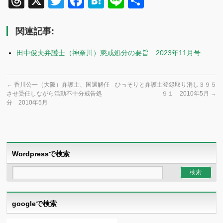
Threads
X
Twitter
Facebook
Hatena
Line
共
有
関連記事:
田中俊夫弁護士（神奈川）懲戒処分の要旨 2023年11月号
←
香川公一（大阪）弁護士、国選解任
ひっそりと弁護士登録取り消し３９５
させ受任しながら活動不十分戒告処
９１ 2010年5月
→
分 2010年5月
Wordpressで検索
googleで検索