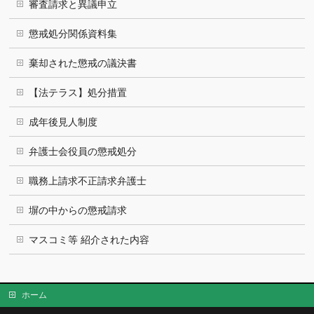
審査請求と異議申立
懲戒処分関係資料集
棄却された懲戒の議決書
【法テラス】処分措置
成年後見人制度
弁護士会役員の懲戒処分
職務上請求不正請求弁護士
塀の中からの懲戒請求
マスコミ等 紹介された内容
ホーム