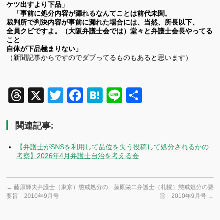
ケツ出すより下品」
「事前に処分内容が漏れるなんてことは前代未聞。
裁判所で判決内容が事前に漏れた場合には、当然、所長以下、
全員クビですよ。（大阪弁護士会では）堂々と弁護士会長やってる
こと
自体が下品極まりない」
（新聞記事からですのでダブってるものもあると思います）
Threads
X
Twitter
Facebook
Hatena
Line
共
有
関連記事:
【弁護士がSNSを利用して品位を失う投稿して処分されるかの
考察】2026年4月弁護士自治を考える会
←
藤原輝夫弁護士（東京）懲戒処分の
藤原栄二弁護士（札幌）懲戒処分の要
要旨 2010年9月号
旨 2010年9月号
→