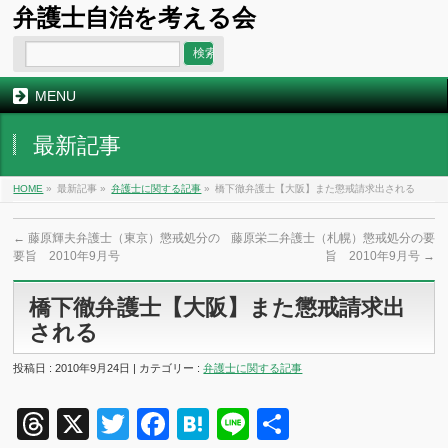
弁護士自治を考える会
MENU
最新記事
HOME
»
最新記事 »
弁護士に関する記事
»
橋下徹弁護士【大阪】また懲戒請求出される
←
藤原輝夫弁護士（東京）懲戒処分の
藤原栄二弁護士（札幌）懲戒処分の要
要旨 2010年9月号
旨 2010年9月号
→
橋下徹弁護士【大阪】また懲戒請求出
される
投稿日 : 2010年9月24日 | カテゴリー :
弁護士に関する記事
Threads
X
Twitter
Facebook
Hatena
Line
共