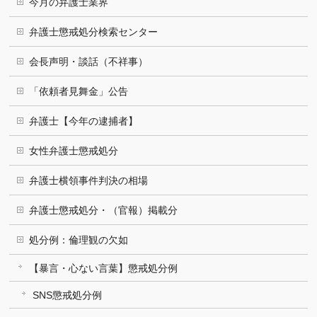
今月の弁護士業界
弁護士懲戒処分検索センター
会長声明・談話（不祥事）
「依頼者見舞金」公告
弁護士【今年の逮捕者】
女性弁護士懲戒処分
弁護士横領事件判決の相場
弁護士懲戒処分・（官報）掲載分
処分例：倫理観の欠如
【暴言・心ない言葉】懲戒処分例
SNS懲戒処分例