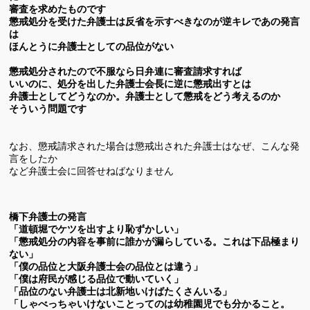
審査を求めたものです
懲戒処分を受けた弁護士は反省を示すべきなのが逆キレであの発言
は
ほんとうに弁護士としての品位がない
懲戒処分されたので不服なら日弁連に審査請求すれば
いいのに、処分を出した弁護士会長に逆に懲戒出すとは
弁護士としてどうなのか。弁護士として懲戒をどう考えるのか
そういう問題です
なお、懲戒請求された場合は懲戒出された弁護士はなぜ、こんな発
言をしたか
など弁護士会に回答せねばなりません
橋下弁護士の発言
「道頓堀でケツを出すより恥ずかしい」
「懲戒処分の内容を事前に誰かが漏らしている。これは下品極まり
ない」
「僕の品位と大阪弁護士会の品位とは違う」
「僕は府民が感じる品位で動いていく」
「品位のない弁護士は北新地いけばたくさんいる」
「しゃべっちゃいけないことってのは幼稚園児でも分かること。