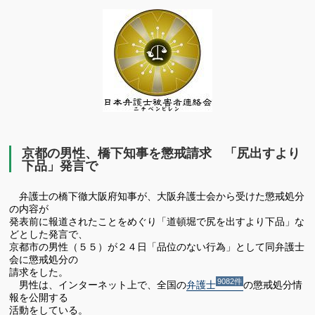
有
京都の男性、橋下知事を懲戒請求 「尻出すより
下品」発言で
弁護士の橋下徹大阪府知事が、大阪弁護士会から受けた懲戒処分
の内容が
発表前に報道されたことをめぐり「道頓堀で尻を出すより下品」な
どとした発言で、
京都市の男性（５５）が２４日「品位のない行為」として同弁護士
会に懲戒処分の
請求をした。
9082件
男性は、インターネット上で、全国の
弁護士
の懲戒処分情
報を公開する
活動をしている。