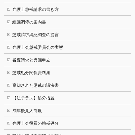
弁護士懲戒請求の書き方
紛議調停の案内書
懲戒請求綱紀調査の提言
弁護士会懲戒委員会の実態
審査請求と異議申立
懲戒処分関係資料集
棄却された懲戒の議決書
【法テラス】処分措置
成年後見人制度
弁護士会役員の懲戒処分