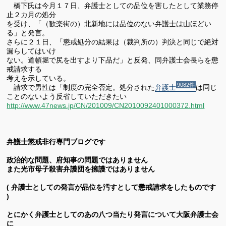
橋下氏は今月１７日、弁護士としての品位を害したとして業務停
止２カ月の処分
を受け、「（歓楽街の）北新地には品位のない弁護士は山ほどい
る」と発言。
さらに２１日、「懲戒処分の結果は（裁判所の）判決と同じで絶対
漏らしてはいけ
ない。道頓堀で尻を出すより下品だ」と反発、同弁護士会長らを懲
戒請求する
考えを示している。
9082件
請求で男性は「制度の完全否定。処分された
弁護士
は同じ
ことのないよう反省していただきたい
http://www.47news.jp/CN/201009/CN2010092401000372.html
弁護士懲戒非行専門ブログです
政治的な問題、府知事の問題ではありません
また
光市母子殺害弁護団を擁護ではありません
( 弁護士としての発言が品位を汚すとして懲戒請求をしたものです
)
とにかく弁護士としてのあの八つ当たり発言について大阪弁護士会
に