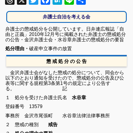
Threads
X
Twitter
Facebook
Hatena
Line
共
有
弁護士自治を考える会
弁護士の懲戒処分を公開しています。日弁連広報誌「自
由と正義」2010年12月号に掲載された弁護士の懲戒処分
の公告・金沢弁護士会・水谷章弁護士の懲戒処分の要旨
処分理由・
破産申立事件の放置
懲 戒 処 分 の 公 告
金沢弁護士会がなした懲戒の処分について、同会から
以下のとおり通知を受けたので、懲戒処分の公告及び公
表等に関する規程第3条第1号の規定により公告す
る。
記
１ 処分を受けた弁護士
氏名
水谷章
登録番号 13579
事務所
金沢市尾張町 水谷章法律法律
事務所
２ 懲戒の種別
戒告