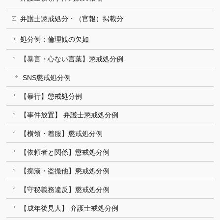
弁護士懲戒処分・（官報）掲載分
処分例：倫理観の欠如
【暴言・心ない言葉】懲戒処分例
SNS懲戒処分例
【暴行】懲戒処分例
【事件放置】 弁護士懲戒処分例
【横領・着服】懲戒処分例
【依頼者と関係】懲戒処分例
【痴漢・盗撮他】懲戒処分例
【守秘義務違反】懲戒処分例
【成年後見人】 弁護士戒処分例