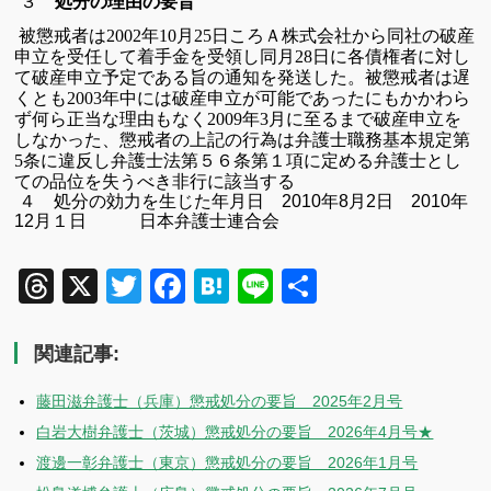
３
処分の理由の要旨
被懲戒者は
年
月
日ころＡ株式会社から同社の破産
2002
10
25
申立を
受任して
着手金を受領し同月
日に各債権者に対し
28
て破産申立予定
である旨の通知を
発送した。
被懲戒者は遅
くとも
年中には破産申立が可能であったにもか
かわら
2003
ず何ら正当な理由もなく
年
月に至るまで破産申立を
2009
3
しなかった、
懲戒者の上記の行為は弁護士職務基本規定第
条に違反し弁護士法第５６条第１項に定める弁護士とし
5
ての品位を失うべき非行に該当する
４ 処分の効力を生じた年月日
2010年8月2日 2010
年
12月１日 日本弁護士連合会
Threads
X
Twitter
Facebook
Hatena
Line
共
有
関連記事:
藤田滋弁護士（兵庫）懲戒処分の要旨 2025年2月号
白岩大樹弁護士（茨城）懲戒処分の要旨 2026年4月号★
渡邊一彰弁護士（東京）懲戒処分の要旨 2026年1月号