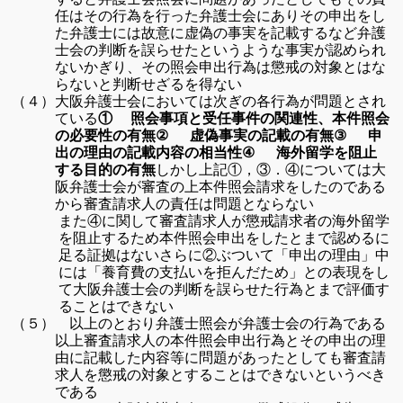
任はその行為を行った弁護士会にありその申出をし
た弁護士には故意に虚偽の事実を記載するなど弁護
士会
の判断を誤らせたというような事実が認められ
ないかぎり、その照会申出行為は
懲戒の対象とはな
らないと判断
せざるを得ない
大阪弁護士会においては次ぎの各行為が問題とされ
（４）
ている
①
照会事項と受任事件の関連性、本件照会
虚偽事実の記載の有無
申
の必要性の有無
②
③
出の理由の記載内容の相当性
④
海外留学を阻止
しかし上記①，③．④については大
する目的の有無
阪弁護士会が審査の上本件照会
請求をしたのである
から審査請求人の責任は問題とならない
また④に関して審査請求人が懲戒請求者の海外留学
を阻止するため
本件照会申出をしたとまで認めるに
足る証拠はない
さらに②ぶついて「申出の理由」中
には「養育費の支払いを拒んだため」との
表現をし
て大阪弁護士会の判断を誤らせた行為とまで評価す
ることはできない
以上のとおり弁護士照会が弁護士会の行為である
（５）
以上審査請求人の本件
照会申出行為とその申出の理
由に記載した内容等に問題があったとしても審査請
求人を
懲戒の対象とすることはできないというべき
である