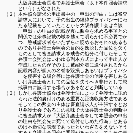
大阪弁護士会長名で
弁護士照会（以下本件照会請求
という）がなされた
本件照会請求の申出書中の「申出の理由」には審査
（２）
請求人において、
子の出生の
経緯プライバシーにわ
たる記載をしていたことから大阪
弁護士会は当該
「申出」
の理由の記載が真に照会を求める事項との
関係では余事記載の域を越えて明らかに
不必要でか
つ、懲戒請求者を
いたずらに貶めるおそれのあるも
のであり弁護士会
照会の目的を逸脱
した品位を欠く
ものとして審査請求人を戒告の処分に付した
そして
弁護士会照会はいわゆる副本方式によって申出人が
作成したも
のがそのまま
被紹介者に送付されるから
記載内容が個人の名誉を毀損
しあるいはプライバシ
ー
を侵害する場合等には弁護士会の信用を害し
ある
いは弁護士会としての品位を失う
べき非行として懲
戒事由に該当
する場合があるなどと判断している
しかし弁護士照会は弁護士法によって弁護士に認め
（３）
られた法的裏付け
のある
重要な証拠収集方法である
そしてこの照会の主体は審査請求人が主張するとお
り弁護士会である
この意味で大阪弁護士会の判断中
に審査請求人が「大阪弁護士会をして本照会
の申出
の理由を照会先に宛てて送付せしめた行為」とある
のは不適切な表現で
あったといわざるをえない
そう
すると弁護士会照会に問題があったとしてもその責