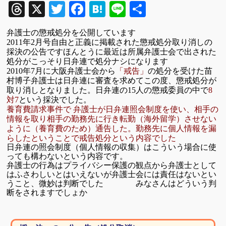
Threads
X
Twitter
Facebook
Hatena
Line
共
有
弁護士の懲戒処分を公開しています
年
月号自由と正義に掲載された懲戒処分取り消しの
2011
2
採決の公告です
ほんとうに最近は所属弁護士会で出された
処分がこっそり日弁連で
処分ナシになります
年
苗
2010
7
月に大阪弁護士会から
「戒告」
の処分を受けた
村博子弁護士は
日弁連に審査を求めてこの度、
懲戒処分が
取り消しと
なりました。
人の懲戒委員の中で
日弁連の15
8
対
という採決でした。
7
日弁連照会制度を使い、相手の
養育費請求事件で
弁護士が
情報を取り
相手の勤務先に行き転勤（海外留学）させない
ように
（養育費のため）
通告
した。
勤務先に個人情報を漏
らしたということで戒告処分という内容でした
日弁連の照会制度（個人情報の収集）はこういう場合に使
っても
構わないという内容です。
弁護士の行為はプライバシー保護の観点から
弁護士として
はふさわしいとは
いえないが弁護士会には責任はない
とい
うこと、微妙は判断でした
みなさんはどういう判
断をされますでしょか