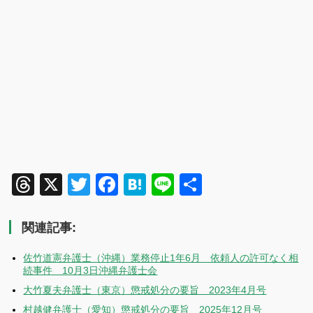
Threads
X
Twitter
Facebook
Hatena
Line
共
有
関連記事:
佐竹道憲弁護士（沖縄）業務停止1年6月 依頼人の許可なく相
続事件 10月3日沖縄弁護士会
大竹夏夫弁護士（東京）懲戒処分の要旨 2023年4月号
村越健弁護士（愛知）懲戒処分の要旨 2025年12月号