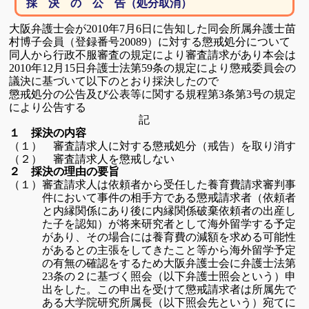
採 決 の 公 告（処分取消）
大阪弁護士会が
年
月
日に告知した同会所属弁護士苗
2010
7
6
村博子会員
（登録番号
）に対する懲戒処分について
20089
同人から行政不服審査の
規定により審査請求があり本会は
年
月
日弁護士法第
条
の規定により懲戒委員会の
2010
12
15
59
議決に基づいて以下のとおり採決したので
懲戒処分の公告及び公表等に関する規程第
条第
号の規定
3
3
により
公告する
記
１ 採決の内容
審査請求人に対する懲戒処分（戒告）を取り消す
（１）
審査請求人を懲戒しない
（２）
２ 採決の理由の要旨
審査請求人は依頼者から受任した養育費請求審判事
（１）
件において事件の
相手方
である懲戒請求者（依頼者
と内縁関係にあり後に内縁関係破棄
依頼者の
出産し
た子を認知）が将来研究者として海外留学する予定
が
あり、その場合には
養育費の減額を求める可能性
があるとの主張をし
てきたこと等から海外留学予定
の
有無の確認をするため大阪弁護士会
に弁護士法第
条の２に基づく照会（以下
弁護士照会という）
申
23
出を
した。この申出を受けて懲戒請求者は所属先で
ある
大学院研究所属長（以下照会先という）宛てに