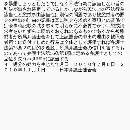
を暴露しょうとしたもではなく
不法行為に該当しない旨の
判決が出され確定している
しかしながら民法上の不法行為
該当性と懲戒事由該当性は別個の
問題であり被懲戒者の照
会の申出の理由の記載は真に照会を求める
事項との関係で
は余事時記載の
域を超えて明らかに不必要でかつ、
懲戒請
求者をいたずらに貶めるおそれのあるものであるから被懲
戒者が所属弁護士会をして上記照会の申出の理由を被照会
者宛てに送付せしめた行為は全体として評価すれば弁護士
法第
条２の目的を逸脱し
所属弁護士会の信用を害するも
23
のであって弁護士法第
条第
項に定
める弁護士としての
56
1
品位を失うべき非行に該当する
４ 処分の効力を生じた年月日
２０１０年７月６日
２
０１０年１１月１日 日本弁護士連合会