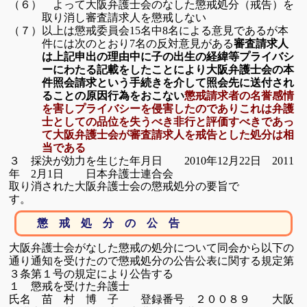
よって大阪弁護士会のなした懲戒処分（戒告）を
（６）
取り消し審査請求人
を懲戒しない
以上は懲戒委員会
名中
名による意見であるが本
（７）
15
8
件には次のとおり
名の反対
意見がある
審査請求人
7
は上記申出の理由中に子の出生の経緯等プライバシ
ーにわたる記載を
したことにより大阪弁護士会の本
件照会請求という手続きを介して照会先に送付
され
ることの原因行為をおこない
懲戒請求者の名誉感情
を害しプライバシーを侵害したのでありこれは弁護
士としての品位を失うべき非行と評価すべきであっ
て
大阪弁護士会が審査請求人を戒告とした処分は相
当である
３ 採決が効力を生じた年月日
年
月
日
2010
12
22
2011
年
月
日
日本弁護士連合会
2
1
取り消された大阪弁護士会の懲戒処分の要旨で
す。
懲 戒 処 分 の 公 告
大阪弁護士会がなした懲戒の処分について同会から以下の
通り通知を
受けたので
懲戒処分の公告公表に関する規定第
３条第１号の規定により
公告する
１ 懲戒を受けた弁護士
氏名 苗 村 博 子 登録番号 ２００８９ 大阪