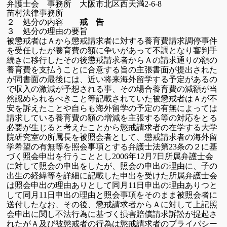
弁護士会
事務所 大阪市北区西天満
2-6-8
苗村法律事務所
２ 処分の内容
戒 告
３ 処分の理由の要旨
被懲戒者はＡから懲戒請求者に対する養育費請求調停事件
を受任
したが養育費の
額に争いがあって不調となり審判手
続きに移行した
その後懲戒請求者からＡの請求通りの額の
養育費を支払うことに
合意する旨の主張書面が提出された
が同書面の最後には、近い将来
海外留学する予定があるの
で
収入の激減が予想される事、その場合
養育費の減額が当
然認められるべきこと等
記載されていた
被懲戒者はＡが不
安を訴えたことや自らも海外留学の予定の有無に
よっては
請求している養育費の額の増減を主張する等の対応をとる
必要が生じると考えたことから
懲戒請求者の在学する大学
院研究室の所属長を被照会者として、
懲戒請求者の海外
留
学希望の有無等を照会事項とする弁護士法
第
条の２に基
23
づく照会申出を行うこととし
年
月
日所属
弁護士会
2006
12
7
に対して照会の申出をしたが、照会の申出の理由に、
子の
出生の経緯等を詳細に記載した
申出を受けた所属弁護士会
は
照会申出の理由ありとして同月
日申出の理由ありつと
11
して同月
日申出の理由と照会事項をそのまま被照会者に
11
送付した
なお、その後、懲戒請求者からＡに対して上記照
会申出に関し
不法行為に基づく損害賠償請求訴訟が提起さ
れたがＡ及び被懲戒者
の行為は懲戒請求者のプライバシー