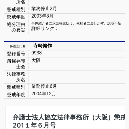
所名
業務停止
2
月
懲戒種別
2003
年
8
月
懲戒年度
事件紹介者に示談等支払う、依頼者に金行かず。説明不足
処分理由
詳細リンク：
の要旨
寺崎健作
弁護士氏名：
9938
登録番号
大阪
所属弁護
士会
法律事務
所名
業務停止
6
月
懲戒種別
2004
年
12
月
懲戒年度