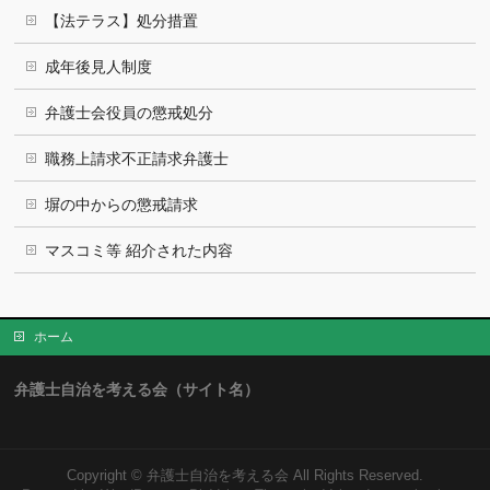
【法テラス】処分措置
成年後見人制度
弁護士会役員の懲戒処分
職務上請求不正請求弁護士
塀の中からの懲戒請求
マスコミ等 紹介された内容
ホーム
弁護士自治を考える会（サイト名）
Copyright ©
弁護士自治を考える会
All Rights Reserved.