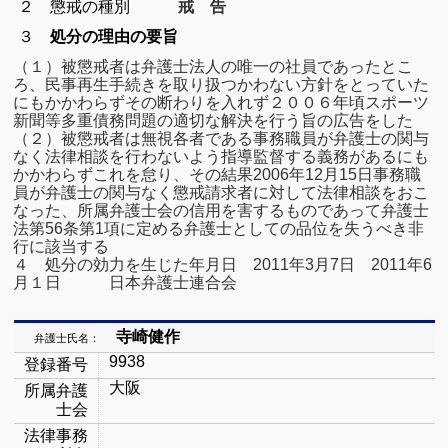
２ 懲戒の種別
戒 告
３
処分の理由の要旨
（１）被懲戒者は弁護士法人の唯一の社員であったとこ
ろ、民事
再生手続きを取り扱つかわない方針をとっていた
にもかかわらず
その断わりを入れず２００６年頃スポーツ
新聞等多重債務問題の
適切な解決を行う旨の広告をした
（２）被懲戒者は無視各者である事務職員が弁護士の関与
なく
法律相談を行わないよう指導監督する義務があるにも
かかわらず
これを怠り、その結果
2006
年
12
月
15
日事務職
員が弁護士の関与なく
懲戒請求者に対して法律相談をおこ
なった、
所属弁護士会の信用を害するものであって弁護士
法第
56
条第
1
項に
定める弁護士としての品位を失うべき非
行に該当する
４ 処分の効力を生じた年月日 2011
年3月7日 2011
年6
月１日 日本弁護士連合会
寺崎健作
弁護士氏名：
9938
登録番号
大阪
所属弁護
士会
法律事務