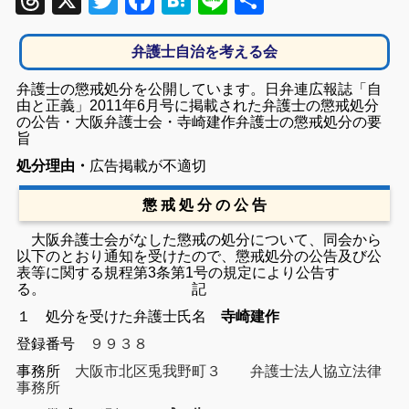
Threads
X
Twitter
Facebook
Hatena
Line
共
有
弁護士自治を考える会
弁護士の懲戒処分を公開しています。日弁連広報誌「自
由と正義」2011年6月号に掲載された弁護士の懲戒処分
の公告・大阪弁護士会・寺崎建作弁護士の懲戒処分の要
旨
処分理由・
広告掲載が不適切
懲 戒 処 分 の 公 告
大阪弁護士会がなした懲戒の処分について、同会から
以下のとおり通知を受けたので、懲戒処分の公告及び公
表等に関する規程第3条第1号の規定により公告す
る。
記
１ 処分を受けた弁護士
氏名
寺崎建作
登録番号
９９３８
事務所
大阪市北区兎我野町３ 弁護士法人協立法律
事務所