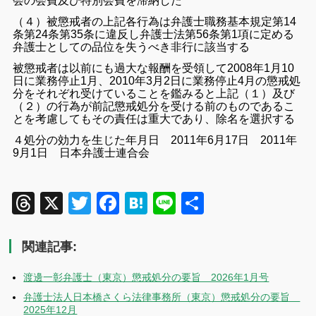
会の会費及び特別会費を滞納した
（４）被懲戒者の上記各行為は弁護士職務基本規定第14
条第24条第35条に違反し弁護士法第56条第1項に定める
弁護士としての品位を失うべき非行に該当する
被懲戒者は以前にも過大な報酬を受領して2008年1月10
日に業務停止1月、2010年3月2日に業務停止4月の懲戒処
分をそれぞれ受けていることを鑑みると上記（１）及び
（２）の行為が前記懲戒処分を受ける前のものであるこ
とを考慮してもその責任は重大であり、除名を選択する
４処分の効力を生じた年月日
2011年6月17日
2011年
9月1日 日本弁護士連合会
Threads
X
Twitter
Facebook
Hatena
Line
共
有
関連記事:
渡邊一彰弁護士（東京）懲戒処分の要旨 2026年1月号
弁護士法人日本橋さくら法律事務所（東京）懲戒処分の要旨
2025年12月