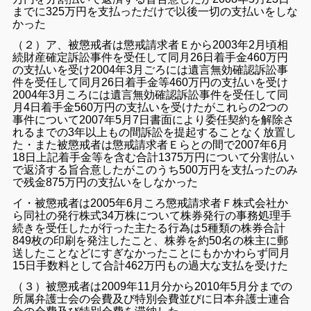
までに325万円を支払っただけで以後一切の支払いをしな
かった
（２）ア、被懲戒者は懲戒請求者Ｅから2003年2月頃相
続財産確定訴訟事件を受任して同月26日着手金460万円
の支払いを受け2004年3月ごろ
には遺言無効確認訴訟事
件を受任して同月26日着手金等460万円の支払いを受け
2004年3月ころには遺言無効確認訴訟事件を受任して同
月4日着手金560万円の支払いを受けたがこれらの2つの
事件について2007年5月7日書面により委任契約を解除さ
れるまでの3年以上もの間
訴訟を提起することなく放置し
た・
また被懲戒者は懲戒請求者Ｅらとの間で2007年6月
18日上記着手金等を含む合計1375万円について分割払い
で返済する旨合意したがこのうち500万円を支払ったのみ
で残金875万円の支払いをしなかった
イ・被懲戒者は2005年6月ころ懲戒請求者Ｆ株式会社か
ら同社の発行株式34万株について株券発行の事務処理手
続きを受任したが行った主たる行為は5種類の株券合計
849枚の印刷を発注したこと、株券を約50名の株主に郵
送したことなどにすぎなかったことにもかかわらず同月
15日手数料として合計462万円もの過大な支払を受けた
（３）被懲戒者は2009年11月分から2010年5月分までの
所属弁護士会の会費及び特別会費並びに日本弁護士連合