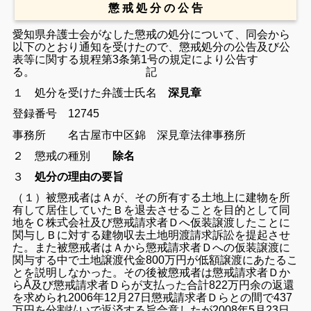
懲 戒 処 分 の 公 告
愛知県弁護士会がなした懲戒の処分について、同会から
以下のとおり通知を受けたので、懲戒処分の公告及び公
表等に関する規程第3条第1号の規定により公告す
る。
記
１ 処分を受けた弁護士
氏名
深見章
登録番号 12745
名古屋市中区錦 深見章法律事務所
事務所
２ 懲戒の種別
除名
３
処分の理由の要旨
（１）被懲戒者はＡが、その所有する土地上に建物を所
有して居住していたＢを退去させることを目的として同
地をＣ株式会社及び懲戒請求者Ｄへ仮装譲渡したことに
関与しＢに対する建物収去土地明渡請求訴訟を提起させ
た。また被懲戒者はＡから懲戒請求者Ｄへの仮装譲渡に
関与する中で土地譲渡代金800万円が低額譲渡にあたるこ
とを説明しなかった。その後被懲戒者は懲戒請求者Ｄか
らÅ及び懲戒請求者Ｄらが支払った合計822万円余の返還
を求められ2006年12月27日懲戒請求者Ｄらとの間で437
万円を分割払いで返済する旨合意したが2008年5月23日