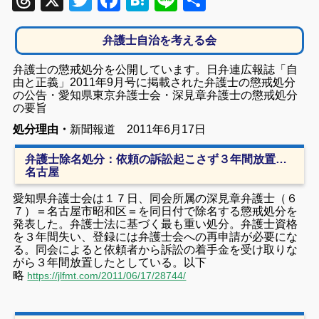
Threads
X
Twitter
Facebook
Hatena
Line
共
有
弁護士自治を考える会
弁護士の懲戒処分を公開しています。日弁連広報誌「自
由と正義」2011年9月号に掲載された弁護士の懲戒処分
の公告・愛知県東京弁護士会・深見章弁護士の懲戒処分
の要旨
処分理由・
新聞報道 2011年6月17日
弁護士除名処分：依頼の訴訟起こさず３年間放置…
名古屋
愛知県弁護士会は１７日、同会所属の深見章弁護士（６
７）＝名古屋市昭和区＝を同日付で除名する懲戒処分を
発表した。弁護士法に基づく最も重い処分。弁護士資格
を３年間失い、登録には弁護士会への再申請が必要にな
る。同会によると
依頼者から訴訟の着手金を受け取りな
がら３年間放置したとしている。
以下
略
https://jlfmt.com/2011/06/17/28744/