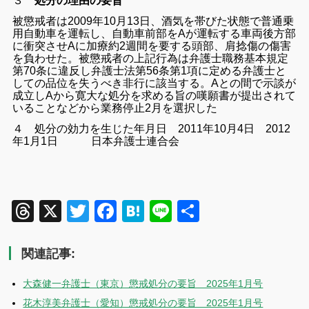
３
処分の理由の要旨
被懲戒者は2009年10月13日、酒気を帯びた状態で普通乗
用自動車を運転し、自動車前部をAが運転する車両後方部
に衝突させAに加療約2週間を要する頭部、肩捻傷の傷害
を負わせた。
被懲戒者の上記行為は弁護士職務基本規定
第70条に違反し弁護士法第56条第1項に定める弁護士と
しての品位を失うべき非行に該当する。
Aとの間で示談が
成立しAから寛大な処分を求める旨の嘆願書が提出されて
いることなどから業務停止2月を選択した
４ 処分の効力を生じた年月日
2011年10月4日
2012
年1月1日 日本弁護士連合会
Threads
X
Twitter
Facebook
Hatena
Line
共
有
関連記事:
大森健一弁護士（東京）懲戒処分の要旨 2025年1月号
花木淳美弁護士（愛知）懲戒処分の要旨 2025年1月号