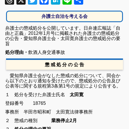
Threads
X
Twitter
Facebook
Hatena
Line
共
有
弁護士自治を考える会
弁護士の懲戒処分を公開しています。日弁連広報誌「自
由と正義」2012年1月号に掲載された弁護士の懲戒処分
の公告・愛知県弁護士会・太田寛弁護士の懲戒処分の要
旨
処分理由・
飲酒人身交通事故
懲 戒 処 分 の 公 告
愛知県弁護士会がなした懲戒の処分について、同会か
ら以下のとおり通知を受けたので、懲戒処分の公告及び
公表等に関する規程第3条第1号の規定により公告する。
１ 処分を受けた弁護士
氏名
太田寛
登録番号
18765
事務所
半田市昭和町 太田寛法律事務所
２ 懲戒の種別
業務停止
2
月