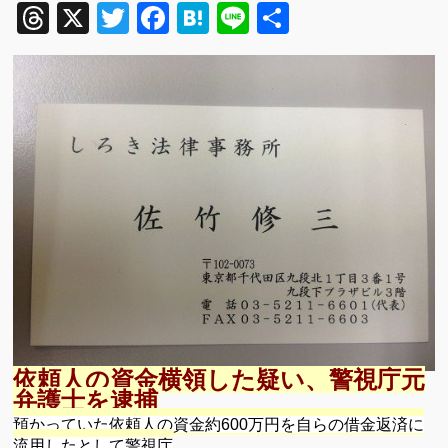
Threads
X
Twitter
Facebook
Hatena
Line
共
有
依頼人の資金横領した疑い、警視庁元
弁護士を逮捕
預かっていた依頼人の資金約600万円を自らの借金返済に
流用したとして警視庁