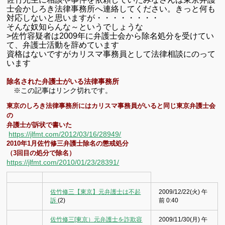
士会かしろき法律事務所へ連絡してください。きっと何も
対応しないと思いますが・・・・・・・・
そんな奴知らんな～というでしょうな
>佐竹容疑者は2009年に弁護士会から除名処分を受けてい
て、弁護士活動を辞めています
資格はないですがカリスマ事務員として法律相談にのって
います
除名された弁護士がいる法律事務所
※この記事はリンク切れです。
東京のしろき法律事務所にはカリスマ事務員がいると同じ東京弁護士会
の
弁護士が訴状で書いた
https://jlfmt.com/2012/03/16/28949/
2010年1月佐竹修三弁護士除名の懲戒処分
（3回目の処分で除名）
https://jlfmt.com/2010/01/23/28391/
佐竹修三【東京】元弁護士は不起
2009/12/22(火) 午
訴
(2)
前 0:40
佐竹修三[東京）元弁護士を詐欺容
2009/11/30(月) 午