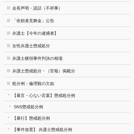
会長声明・談話（不祥事）
「依頼者見舞金」公告
弁護士【今年の逮捕者】
女性弁護士懲戒処分
弁護士横領事件判決の相場
弁護士懲戒処分・（官報）掲載分
処分例：倫理観の欠如
【暴言・心ない言葉】懲戒処分例
SNS懲戒処分例
【暴行】懲戒処分例
【事件放置】 弁護士懲戒処分例