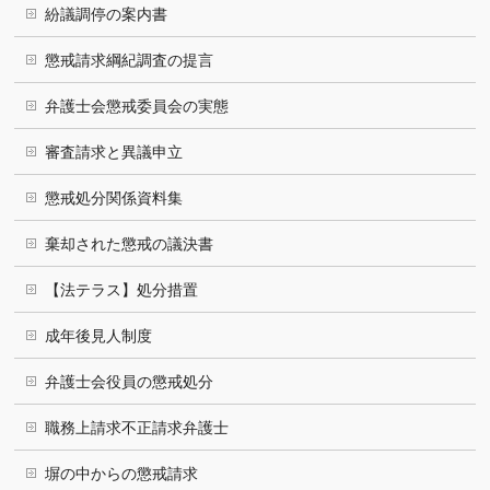
紛議調停の案内書
懲戒請求綱紀調査の提言
弁護士会懲戒委員会の実態
審査請求と異議申立
懲戒処分関係資料集
棄却された懲戒の議決書
【法テラス】処分措置
成年後見人制度
弁護士会役員の懲戒処分
職務上請求不正請求弁護士
塀の中からの懲戒請求