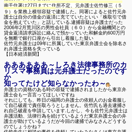
南千住署は27日までに住所不定、元弁護士佐竹修三（５
９）を業務上横領容疑で
逮捕した。同署によると佐竹元弁
護士は自分の借金の返済に充てていたといい「株取引で借
金を抱えていた」と話している.
逮捕容疑は弁護士だった
2006年2月荒川区の男性会社員（６０）から金融機関との
貸金返済請求訴訟に絡んで預かっていた和解金約600万円
を無断で銀行口座から
引出し着服した疑い
佐竹元弁護士は09年に所属していた東京弁護士会を除名さ
れ弁護士資格を
失っている
【日本経済新聞】
ああああああ～しろき法律事務所のカ
リスマ事務員は元弁護士だったのです
か
知ってたけど知らなかったわ～
弁護士の資格のある時の容疑で逮捕されましたから東京弁
護士会も一言
言ってほしいですね
それにしても、昨日の福岡の弁護士の依頼人のお金着服し
て自己破産で
責任取ろうとしません。佐竹氏も過去逮捕さ
れ自己破産を申請しています.
しかし、今も佐竹元弁護士は
弁護活動、法律行為を続けているようだ
東京弁護士会の弁
護士が助けているようだが今回の逮捕でみなさん
どうする
のでしょうかね？
佐竹先生に相談や事件を依頼していたみなさんは東京弁護