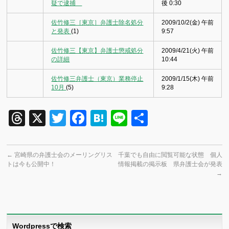
疑で逮捕
後 0:30
佐竹修三［東京］弁護士除名処分
2009/10/2(金) 午前
と発表
(1)
9:57
佐竹修三【東京】弁護士懲戒処分
2009/4/21(火) 午前
の詳細
10:44
佐竹修三弁護士（東京）業務停止
2009/1/15(木) 午前
10月
(5)
9:28
Threads
X
Twitter
Facebook
Hatena
Line
共
有
←
宮崎県の弁護士会のメーリングリス
千葉でも自由に閲覧可能な状態 個人
トは今も公開中！
情報掲載の掲示板 県弁護士会が発表
→
Wordpressで検索