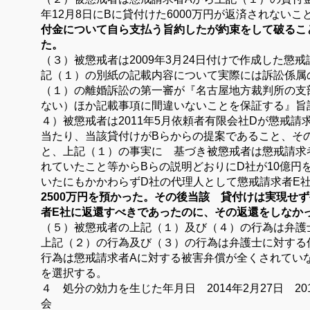
年
12
月
8
日に
B
に貸付けた
6000
万円が返済されない
こ
付金について自ら支払う旨約
したが約束をして破るこ
た。
（３）
被懲戒者は
2009
年
3
月
24
日付けで作成した懲戒
記（１）の別紙の記載内容について実際には訴訟
係属
（１）の離婚訴訟の第一審が
『名古屋地方裁判所の支
ない）
ほか記載事項に間違いないことを保証する』旨
４）
被懲戒者は
2011
年
5
月依頼者有限会社
D
が懲戒請
当たり、当該貸付けが
B
らからの提案である
こと、そ
と、上記（１）の事実に
基づき被懲戒者は懲戒請求
れて
いたこと等から
B
らの説明どおりに
D
社が
10
億円
いたにもかかわらず
D
社の代理人として懲戒請求者
E
2500
万円を預かった。その後当該
貸付けは実現せず
者
E
社に返還す
べきであったのに、その返還をしなか
（５）
被懲戒者の上記（１）及び（４）の行為は弁護
上記（２）の行為及び（３）の行為は弁護
士に対する
行為は懲戒請求者
A
に対する被害弁償が全くされてい
を選択する。
４ 処分の効力を生じた年月日
2014
年
2
月
27
日
20
会