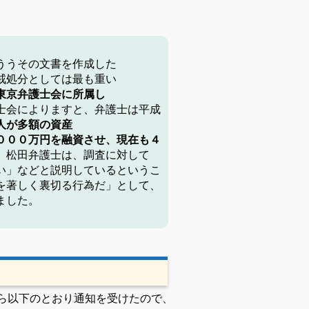
ううその文書を作成した
戒処分としては最も重い
東京弁護士会に所属し
士会によりますと、弁護士
は平成
人が多額の資産
０００万円を融資させ、現在
も４
。
松田弁護士は、調査に
対して
い」などと説明してい
るというこ
を著しく裏切る
行為だ」として、
ました。
ら以下のとおり
通知を受けたので、