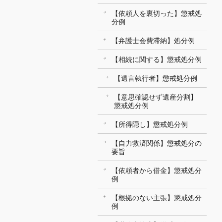
【依頼人を裏切った】懲戒処
分例
【弁護士会費滞納】処分例
【相続に関する】懲戒処分例
【遺言執行者】懲戒処分例
【意思確認せず遺産分割】
懲戒処分例
【所得隠し】懲戒処分例
【自力救済関係】懲戒処分の
要旨
【依頼者から借金】懲戒処分
例
【根拠のない主張】懲戒処分
例