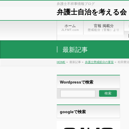
弁護士不祥事情報ブログ
弁護士自治を考える会
ホーム
官報 掲載分
JLFMT.com
懲戒処分（官報）より
最新記事
HOME
»
最新記事 »
弁護士懲戒処分の要旨
»
松田豊治
Wordpressで検索
googleで検索