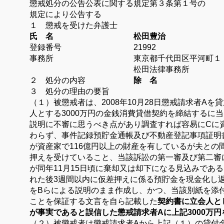
懲戒処分の公告公表に関する規定第３条第１号の
規定により公告する
１ 懲戒を受けた弁護士
氏 名 松田豊治
登録番号
21992
事務所 東京都千代田区平河町１
松田法律事務所
２ 処分の内容
除 名
３ 処分の理由の要旨
（１）
被懲戒者は、
2008
年
10
月
28
日懲戒請求者
A
を貸
人とする
3000
万円の金銭消費貸借契約を締結する
に当
説明に不審に思うべき点が
あり調査すれば容易に
C
に
わらず
、事件記録預貯金通帳及び不動産登記事項証明
が資産家で
116
億円以上の財産を有しているが夫との
押えを受けていること、当該訴
訟の第一審及び第二審
が同年
11
月
15
日頃に棄却又は却下になる見込みである
れた後
3
週間以内に仮差押
えに係る預貯金を現金化し
を
B
らによる説明のまま作成し、かつ、
当該別紙を添
ことを保証する文
言を自ら記載した
契約書に立会人と
が事実であると誤信した懲戒請求者
A
に上記
3000
万円
（２）
被懲戒者は懲戒請求者
A
から上記（１）の貸付