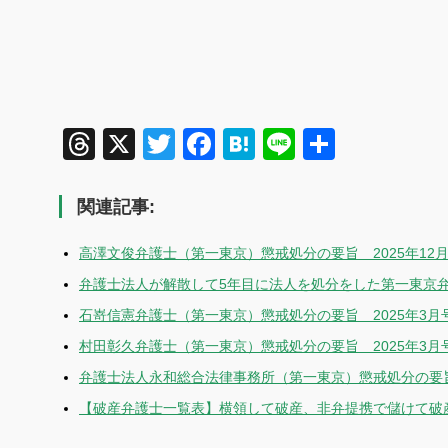
Threads
X
Twitter
Facebook
Hatena
Line
共
有
関連記事:
高澤文俊弁護士（第一東京）懲戒処分の要旨 2025年12
弁護士法人が解散して5年目に法人を処分をした第一東京
石嵜信憲弁護士（第一東京）懲戒処分の要旨 2025年3月
村田彰久弁護士（第一東京）懲戒処分の要旨 2025年3月
弁護士法人永和総合法律事務所（第一東京）懲戒処分の要旨 
【破産弁護士一覧表】横領して破産、非弁提携で儲けて破産