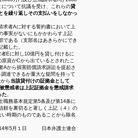
とについて抗議を受け、これらの
貸
とを繰り返しその支払いをしなかっ
請求者
A
に対する
誓約書において上
の事実がないにもかかわらす上記
部である（支部名はあきらかにでき
記載した。
求者
E
に対し
10
億円を貸し付けるに
の原資が
C
から出ているとされたこ
者
A
から損害賠償請求訴訟を提起さ
を調達できるか重大
な疑問を持って
社から
当該貸付けの証拠金として
被懲戒者は上記証拠金を懲戒請求
った
。
士職務基本
規定第
5
条及び第
14
条に
信頼を裏切ると著しく上記（４）の
ない時期のものであることから
除名
14
年
5
月１日 日本弁護士連合