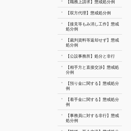
【職務上請求】懲戒処分例
【双方代理】懲戒処分例
【接見等もみ消し工作】懲戒
処分例
【裁判資料等返却せず】懲戒
処分例
【公設事務所】処分と非行
【相手方と直接交渉】懲戒処
分例
【預り金に関する】懲戒処分
例
【着手金に関する】懲戒処分
例
【事務員に対する非行】懲戒
処分例