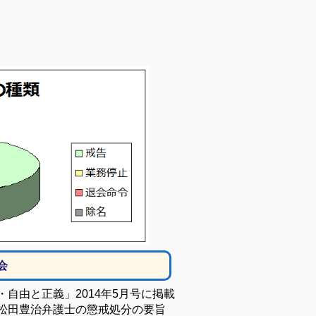
会
・自由と正義」
2014
年
5
月号に掲載
松田豊治弁護士の懲戒処分の要旨