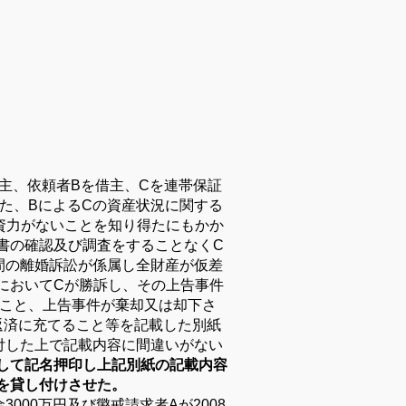
主、依頼者
B
を
借主、
C
を連帯保証
た、
B
による
C
の資産状況に関する
資力がないことを知り得たにもかか
書の確認及び調査を
することなく
C
間の離婚訴訟が係属し全財産が仮差
において
C
が勝訴し、その上告事件
こと、上告事件が棄却又
は却下さ
返済に
充てること等を記載した別紙
付した上で記載内容に間違いがない
して記名押印し上記別紙の記載
内容
を貸し付
けさせた。
金
3000
万円及び
懲戒請求者
A
が
2008