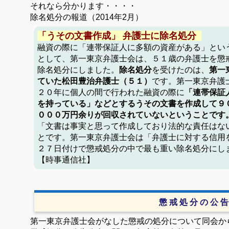
それなら分かります・・・・
除名処分の報道（
2014
年
2
月）
「うその文書作成」 弁護士に除名処分
融資の際に「連帯保証人に多額の資産がある」とい
として、第一東京弁護士会は、５１歳の弁護士を懲
除名処分にしました。
除名処分
を受けたのは、
第一
ていた松田豊治弁護士（５１）
です。第一東京弁護
２０年に個人の間で行われた融資の際に
「連帯保証
を持っている」などとするうその文書を作成して９
０００万円余りが回収されていないということです
「文書は事実と思って作成しており法的な責任はな
とです。
第一東京弁護士会は「弁護士に対する信用
２７日付けで懲戒処分の中で最も重い除名処分にし
【時事通信社】
懲 戒 処 分 の 公 告
第一東京弁護士会がなした懲戒の処分について同会か