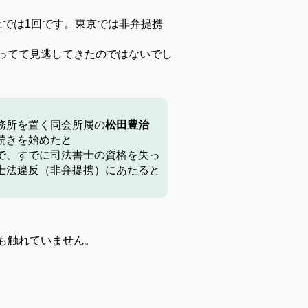
上では
1
回です。
東京では非弁提携
ってて見逃してきたのではないでし
務所を置く同会所属の
松田豊治
続きを始めたと
で、すでに司法書士の資格を
失っ
士法違反（非弁提携）
にあたると
も触れていません。