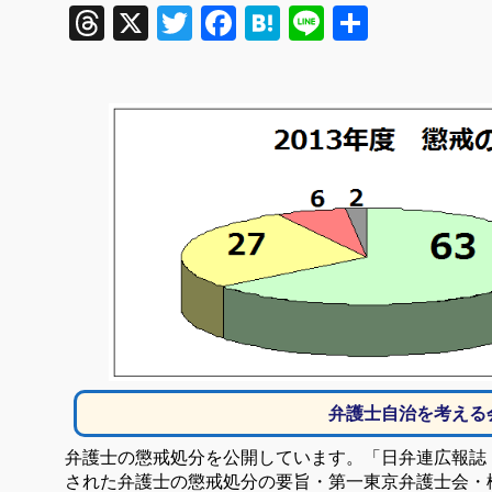
Threads
X
Twitter
Facebook
Hatena
Line
共
有
弁護士自治を考える
弁護士の懲戒処分を公開しています。
「日弁連広報誌
された弁護士の
懲戒処分の要旨・第一東京弁護士会・