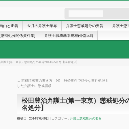
自由と正義
今月の弁護士業界
弁護士懲戒処分の要旨
弁護士懲
[懲戒処分関係資料集]
弁護士職務基本規程(外部pdf)
弁護士(第一東京）懲戒処分の要旨2014年5月号【除名処分】
←
懲戒請求書の書き方 (4) 離婚事件で怠慢な事件処理を
した弁護士に懲戒請求
松田豊治弁護士(第一東京）懲戒処分の
名処分】
投稿日 : 2014年6月9日 | カテゴリー :
弁護士懲戒処分の要旨