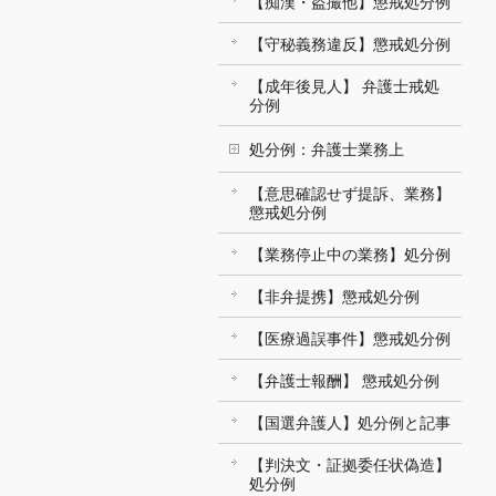
【痴漢・盗撮他】懲戒処分例
【守秘義務違反】懲戒処分例
【成年後見人】 弁護士戒処
分例
処分例：弁護士業務上
【意思確認せず提訴、業務】
懲戒処分例
【業務停止中の業務】処分例
【非弁提携】懲戒処分例
【医療過誤事件】懲戒処分例
【弁護士報酬】 懲戒処分例
【国選弁護人】処分例と記事
【判決文・証拠委任状偽造】
処分例