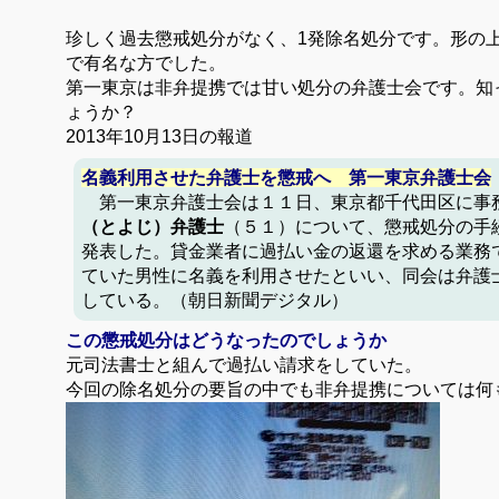
珍しく過去懲戒処分がなく、
1
発除名処分です。
形の
で有名な方でした。
第一東京は非弁提携では甘い処分の弁護士会です。
知
ょうか？
2013
年
10
月
13
日の報道
名義利用させた弁護士を懲戒へ 第一東京弁護士会
第一東京弁護士会は１１日、東京都千代田区に事
（とよじ）弁護士
（５１）について、懲戒処分の手
発表
した。貸金業者に過払い金の返還を求める業務
ていた男性に名義を利用させたといい、同会は弁護
している。
（朝日新聞デジタル）
この懲戒処分はどうなったのでしょうか
元司法書士と組んで過払い請求をしていた。
今回の除名処分の要旨の中でも非弁提携については何