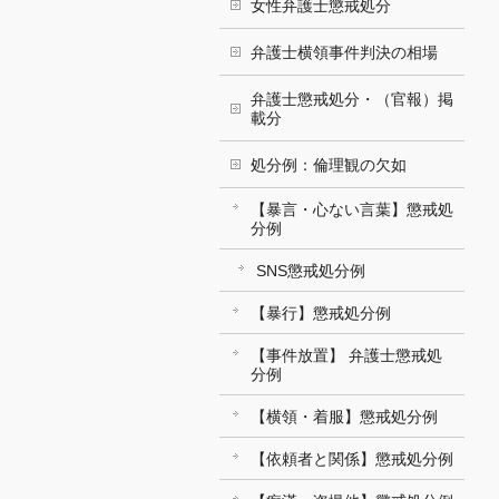
女性弁護士懲戒処分
弁護士横領事件判決の相場
弁護士懲戒処分・（官報）掲
載分
処分例：倫理観の欠如
【暴言・心ない言葉】懲戒処
分例
SNS懲戒処分例
【暴行】懲戒処分例
【事件放置】 弁護士懲戒処
分例
【横領・着服】懲戒処分例
【依頼者と関係】懲戒処分例