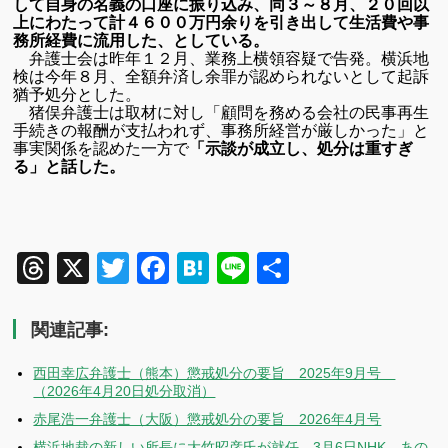
して自身の名義の口座に振り込み、同３～８月、２０回以
上にわたって計４６００万円余りを引き出して生活費や事
務所経費に流用した、としている。
弁護士会は昨年１２月、業務上横領容疑で告発。横浜地
検は今年８月、全額弁済し余罪が認められないとして起訴
猶予処分とした。
猪俣弁護士は取材に対し「顧問を務める会社の民事再生
手続きの報酬が支払われず、事務所経営が厳しかった」と
事実関係を認めた一方で
「示談が成立し、処分は重すぎ
る」と話した。
Threads
X
Twitter
Facebook
Hatena
Line
共
有
関連記事:
西田幸広弁護士（熊本）懲戒処分の要旨 2025年9月号
（2026年4月20日処分取消）
赤尾浩一弁護士（大阪）懲戒処分の要旨 2026年4月号
横浜地裁の新しい所長に大竹昭彦氏が就任 3月6日NHK、あの