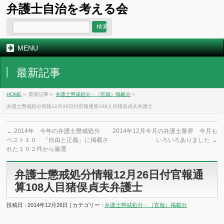
弁護士自治を考える会
MENU
最新記事
HOME
»
最新記事 »
弁護士懲戒処分・（官報）掲載分
»
弁護士懲戒処分情報12月26日付官報通算108人目猪俣貞夫弁護士
←
2014年 今年の弁護士懲戒処分
2014年12月今月の弁護士業界 今月も
ベスト１０ 「自由と正義」に掲載さ
いろいろありました
→
れた１０２件から厳選
弁護士懲戒処分情報12月26日付官報通
算108人目猪俣貞夫弁護士
投稿日 : 2014年12月26日 | カテゴリー :
弁護士懲戒処分・（官報）掲載分