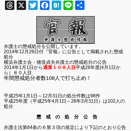
Threads
X
Twitter
Facebook
Hatena
Line
共
有
弁護士の懲戒処分を公開しています。
2014
年
12
月
26
日付『官報』に公告として掲載された懲戒
処分
横浜弁護士会
・猪俣貞夫弁護士の懲戒処分の公告
2014
年
1
月
1
日から
通算１０８人目
平成
26
年度
(4
月
1
日か
ら）８０人目
年間懲戒処分者数108人で打ち止め！
平成
25
年
1
月
1
日～
12
月
31
日の処分件数は
98
件
平成
25
年度（平成
25
年
4
月
1
日～
26
年
3
月
31
日）は
102
人の
処分
懲 戒 の 処 分 公 告
弁護士法第
64
条の６第３項の規定により下記のとおり公告