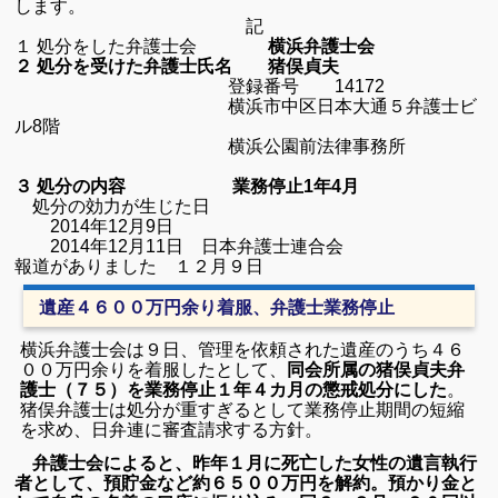
します。
記
１ 処分をした弁護士会
横浜弁護士会
２ 処分を受けた弁護士氏名 猪俣貞夫
登録番号
14172
横浜市中区日本大通５弁護士ビ
ル
8階
横浜公園前法律事務所
３ 処分の内容 業務停止
1
年
4
月
処分の効力が生じた日
2014
年
12
月
9
日
2014
年
12
月
11
日 日本弁護士連合会
報道がありました １２月９日
遺産４６００万円余り着服、弁護士業務停止
横浜弁護士会は９日、管理を依頼された遺産のうち４６
００万円余りを着服したとして、
同会所属の猪俣貞夫弁
護士（７５）を業務停止１年４カ月の懲戒処分にした
。
猪俣弁護士は処分が重すぎるとして業務停止期間の短縮
を求め、日弁連に審査請求する方針。
弁護士会によると、昨年１月に死亡した女性の遺言執行
者として、預貯金など約６５００万円を解約。預かり金と