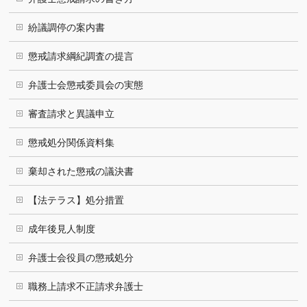
紛議調停の案内書
懲戒請求綱紀調査の提言
弁護士会懲戒委員会の実態
審査請求と異議申立
懲戒処分関係資料集
棄却された懲戒の議決書
【法テラス】処分措置
成年後見人制度
弁護士会役員の懲戒処分
職務上請求不正請求弁護士