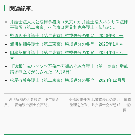
関連記事:
弁護士法人大公法律事務所（東京）が弁護士法人ネクサス法律
事務所（第二東京）へ代表は蓮見和也弁護士・伝説の…
野原久美弁護士（第二東京）懲戒処分の要旨 2026年6月号
浦川祐輔弁護士（第二東京）懲戒処分の要旨 2025年1月号
田瀬英敏弁護士（第二東京）懲戒処分の要旨 2024年6月号
★
【速報】赤いベンツ不倫の広瀬めぐみ弁護士（第二東京）懲戒
請求申立てがなされた（3月8日）
松尾有希弁護士（第二東京）懲戒処分の要旨 2024年12月号
←
週刊新潮の実名報道「少年法違
高橋広篤弁護士:業務停止の処分 債務
反」 愛知県弁護士会声明。
整理を放置、県弁護士会が懲戒 ／静
岡
→