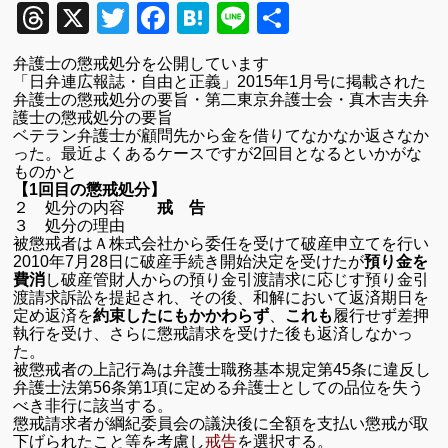
Threads
X
Twitter
Facebook
Hatena
Line
共
有
弁護士の懲戒処分を公開しています
「日弁連広報誌・自由と正義」
2015
年
1
月号に掲載された
弁護士の懲戒処分の要旨・第二東京弁護士会・真木吉夫弁
護士の懲戒処分の要旨
ベテラン弁護士が顧問先から金を借りてなかなか返さなか
った。
最近よくあるケースですが
2
回目となるといかがな
ものかと
【1
回目の懲戒処分】
２ 処分の内容
戒 告
３ 処分の理由
被懲戒者はＡ株式会社から委任を受けて破産申立てを行い
2010
年
7
月
28
日に破産手続き開始決定を受けたが
預り金を
費消
し破産管財人からの預り金引渡請求に応じす預り金引
渡請求訴訟を提起され、その後、和解において返済期日を
定め返済を
約束したにもかかわらず
、
これも
履行せず差押
執行を受け、さらに懲戒請求を受けた後も返済しなかっ
た。
被懲戒者の上記行為は弁護士職務基本規定第
45
条に違反し
弁護士法第
56
条第
1
項に定める弁護士としての品位を失う
べき非行に該当する。
懲戒請求者が綱紀委員会の議決後に全額を支払い懲戒が取
下げられたこと等を考慮し
戒告
を選択する。