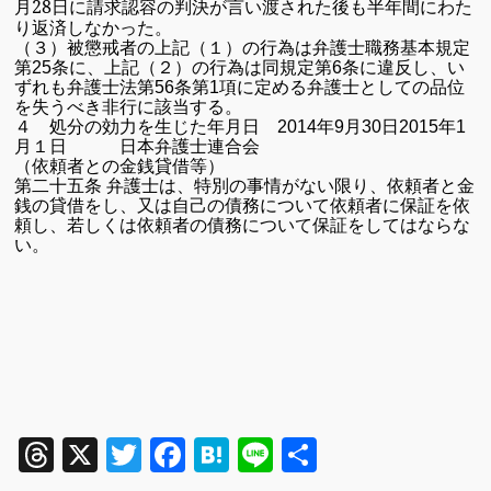
月
28
日に請求認容の判決が言い渡された後も半年間にわた
り返済しなかった。
（３）被懲戒者の上記（１）の行為は弁護士職務基本規定
第
25
条に、上記（２）の行為は同規定第
6
条に違反し、い
ずれも弁護士法第
56
条第
1
項に定める弁護士としての品位
を失うべき非行に該当する。
４ 処分の効力を生じた年月日
2014
年
9
月
30
日
2015
年
1
月１日 日本弁護士連合会
（依頼者との金銭貸借等）
第二十五条 弁護士は、特別の事情がない限り、依頼者と金
銭の貸借をし、又は自己の債務について依頼者に保証を依
頼し、
若しくは依頼者の債務について保証をしてはならな
い。
Threads
X
Twitter
Facebook
Hatena
Line
共
有