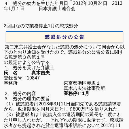
４ 処分の効力を生じた年月日
2012
年
10
月
24
日
2013
年
1
月１日 日本弁護士連合会
2
回目なので業務停止
1
月の懲戒処分
懲 戒 処 分 の 公 告
第二東京弁護士会がなした懲戒の処分について同会から以
下のとおり通知を受けたので、懲戒処分の公告公表に関す
る規定第３条第１号
の規定により公告する
１ 処分を受けた弁護士
氏 名 真木吉夫
登録番号
19847
事務所 東京都港区赤坂１
真木吉夫法律事務所
２ 処分の内容
業務停止
1
月
３ 処分の理由の要旨
（1）被懲戒者は
2013
年
3
月
11
日顧問先である懲戒請求者
から、返済期限を同月末日として
800
万円を借り入れた。
（2）被懲戒者は上記借入金の返済期間の延長を二度にわ
たり申し入れたが、」それぞれの期限に返済せず、懲戒請
求者から提起された貸金返還請求訴訟において
2013
年
11