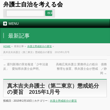
弁護士自治を考える会
MENU
最新記事
HOME
»
最新記事 »
弁護士懲戒処分の要旨
»
真木吉夫弁護士（第二東京）懲戒処分の要旨 2015年1月号
←
週刊新潮の実名報道「少年法違
高橋広篤弁護士:業務停止の処分 債務
反」 愛知県弁護士会声明。
整理を放置、県弁護士会が懲戒 ／静
岡
→
真木吉夫弁護士（第二東京）懲戒処分
の要旨 2015年1月号
投稿日 : 2015年2月10日 | カテゴリー :
弁護士懲戒処分の要旨