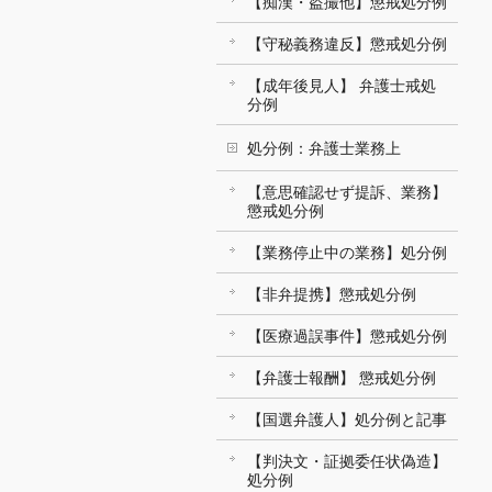
【痴漢・盗撮他】懲戒処分例
【守秘義務違反】懲戒処分例
【成年後見人】 弁護士戒処
分例
処分例：弁護士業務上
【意思確認せず提訴、業務】
懲戒処分例
【業務停止中の業務】処分例
【非弁提携】懲戒処分例
【医療過誤事件】懲戒処分例
【弁護士報酬】 懲戒処分例
【国選弁護人】処分例と記事
【判決文・証拠委任状偽造】
処分例