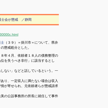
護士会が懲戒 ／静岡
130000c.html
護士
（３９）＝掛川市＝について、県弁
月の懲戒処分とした。
８年４月、依頼者１８人の債務整理の
品位を失うべき非行」に該当するとし
しない」などと話しているという。一
あり、一定収入に満たない場合は収入
苦情が寄せられ、元依頼者らが懲戒請求
奄美の公設事務所の所長に就任して事件