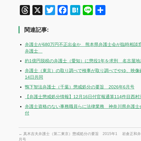
Threads
X
Twitter
Facebook
Hatena
Line
共
有
関連記事:
弁護士が680万円不正出金か 熊本県弁護士会が臨時相談
弁護士
約1億円脱税の弁護士（愛知）に懲役1年を求刑 名古屋地
弁護士（東京）の取り調べで検事が取り調べでやゆ、映像
14日共同
鴨下智法弁護士（千葉）懲戒処分の要旨 2026年6月号
【弁護士懲戒処分情報】12月16日付官報通算114件目西
弁護士資格のない事務職員らに法律業務 神奈川県弁護士会
付
←
真木吉夫弁護士（第二東京）懲戒処分の要旨 2015年1
岩倉正和弁
月号