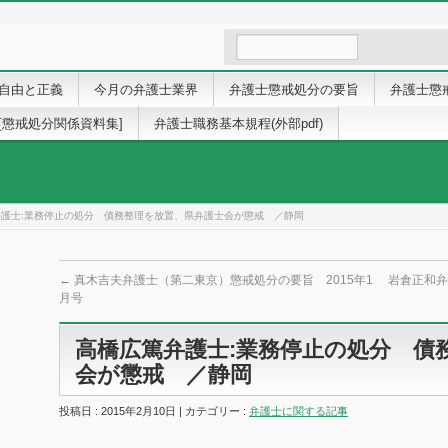
自由と正義
今月の弁護士業界
弁護士懲戒処分の要旨
弁護士懲
[懲戒処分関係資料集]
弁護士職務基本規程(外部pdf)
弁護士:業務停止の処分 債務整理を放置、県弁護士会が懲戒 ／静岡
←
真木吉夫弁護士（第二東京）懲戒処分の要旨 2015年1
岩倉正和弁
月号
高橋広篤弁護士:業務停止の処分 債
会が懲戒 ／静岡
投稿日 : 2015年2月10日 | カテゴリー :
弁護士に関する記事