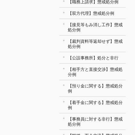
【職務上請求】懲戒処分例
【双方代理】懲戒処分例
【接見等もみ消し工作】懲戒
処分例
【裁判資料等返却せず】懲戒
処分例
【公設事務所】処分と非行
【相手方と直接交渉】懲戒処
分例
【預り金に関する】懲戒処分
例
【着手金に関する】懲戒処分
例
【事務員に対する非行】懲戒
処分例