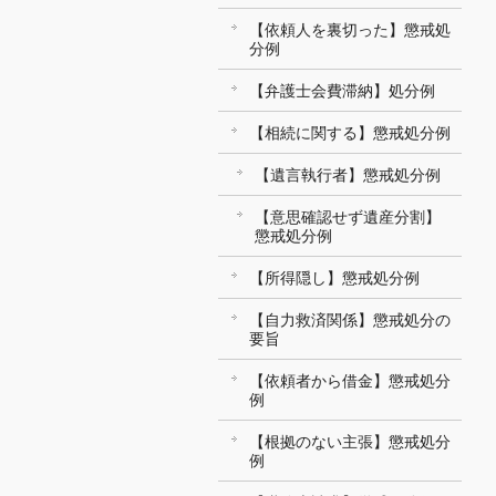
【依頼人を裏切った】懲戒処
分例
【弁護士会費滞納】処分例
【相続に関する】懲戒処分例
【遺言執行者】懲戒処分例
【意思確認せず遺産分割】
懲戒処分例
【所得隠し】懲戒処分例
【自力救済関係】懲戒処分の
要旨
【依頼者から借金】懲戒処分
例
【根拠のない主張】懲戒処分
例