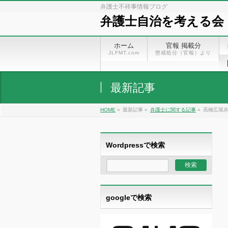
弁護士不祥事情報ブログ
弁護士自治を考える会
ホーム
官報 掲載分
JLFMT.com
懲戒処分（官報）より
最新記事
HOME
»
最新記事 »
弁護士に関する記事
»
高橋広篤
Wordpressで検索
googleで検索