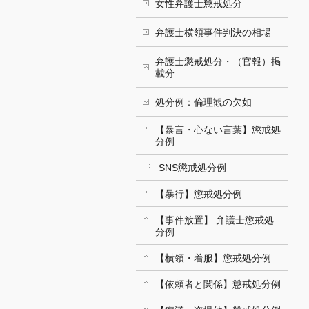
女性弁護士懲戒処分
弁護士横領事件判決の相場
弁護士懲戒処分・（官報）掲
載分
処分例：倫理観の欠如
【暴言・心ない言葉】懲戒処
分例
SNS懲戒処分例
【暴行】懲戒処分例
【事件放置】 弁護士懲戒処
分例
【横領・着服】懲戒処分例
【依頼者と関係】懲戒処分例