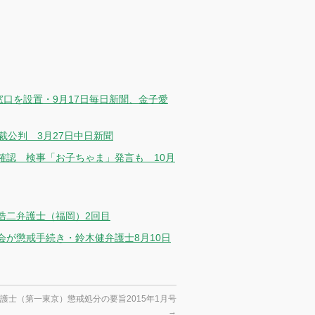
窓口を設置・9月17日毎日新聞、金子愛
裁公判 3月27日中日新聞
確認 検事「お子ちゃま」発言も 10月
村浩二弁護士（福岡）2回目
が懲戒手続き・鈴木健弁護士8月10日
護士（第一東京）懲戒処分の要旨2015年1月号
→