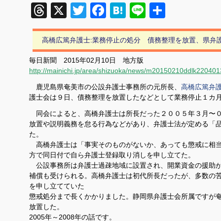
Threads
X
Twitter
Facebook
Hatena
Line
共
有
高橋広篤弁護士:業務停止の処分 債務整理を放置、県弁
毎日新聞 2015年02月10日 地方版
http://mainichi.jp/area/shizuoka/news/m20150210ddlk22040
鹿児島県奄美市の公設弁護士事務所の元所長、
高橋広篤弁
護士会は９日、債務整理を放置したなどとして業務停止１カ
同会によると、高橋弁護士は所長だった２００５年３月〜０
放置や説明義務を怠る行為などがあり、弁護士法が定める「
た。
高橋弁護士は「事実そのものがないか、あっても懲戒に相当
方で同日付で自ら弁護士登録取り消しを申し立てた。
公設事務所は弁護士過疎地域に設置され、開業資金の援助が
補償も受けられる。高橋弁護士は初代所長だったが、多数の
を申し立てていた
懲戒処分まで長くかかりました。静岡県弁護士会所属ですが
放置した。
2005年～2008年の話です。