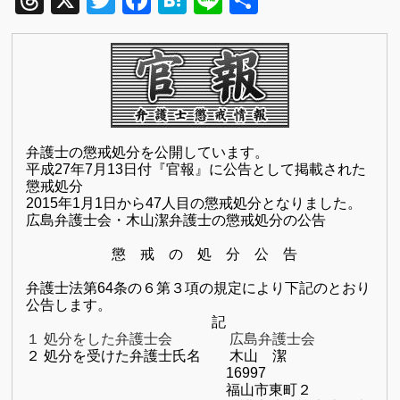
Threads
X
Twitter
Facebook
Hatena
Line
共
有
弁護士の懲戒処分を公開しています。
平成
27
年7
月13日付『官報』に公告として掲載された
懲戒処分
2015年1月1日から47人目の懲戒処分となりました。
広島弁護士会・木山潔弁護士の懲戒処分の公告
懲 戒 の 処 分 公 告
弁護士法第
64
条の６第３項の規定により下記のとおり
公告します。
記
１ 処分をした弁護士会 広島弁護士会
２ 処分を受けた弁護士氏名 木山 潔
16997
福山市東町２