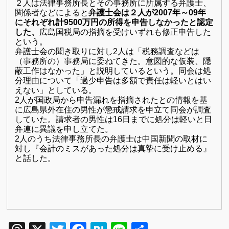
２人は法律事務所長とその事務所に所属する弁護士、
関係者などによると
弁護士会は２人が
2007
年～
09
年
にそれぞれ計
9500
万円の所得を申告しなかったと認定
した、
広島国税局の指摘を受けいずれも修正申告した
という。
弁護士会の聞き取りに対し
2
人は「税務調査などは
（事務所の）事務局に委ねてきた。意図的な仮装、隠
蔽工作はなかった」と説明しているという。同会は処
分理由について「過少申告は多額で責任は軽いとはい
えない」としている。
2
人が国政局から申告漏れを指摘されたとの情報を基
に広島県外在住の男性が懲戒請求を申立て同会が調査
していた。請求者の男性は
16
日までに処分は軽いと日
弁連に異議を申し立てた。
2
人のうち法律事務所長の弁護士は中国新聞の取材に
対し『会計のミスがあった処分は真摯に受け止める』
と話した。