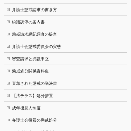
弁護士懲戒請求の書き方
紛議調停の案内書
懲戒請求綱紀調査の提言
弁護士会懲戒委員会の実態
審査請求と異議申立
懲戒処分関係資料集
棄却された懲戒の議決書
【法テラス】処分措置
成年後見人制度
弁護士会役員の懲戒処分