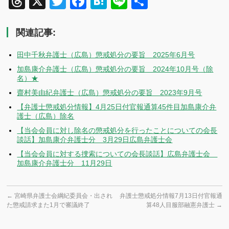
Threads
X
Twitter
Facebook
Hatena
Line
共
有
関連記事:
田中千秋弁護士（広島）懲戒処分の要旨 2025年6月号
加島康介弁護士（広島）懲戒処分の要旨 2024年10月号（除
名）★
齋村美由紀弁護士（広島）懲戒処分の要旨 2023年9月号
【弁護士懲戒処分情報】4月25日付官報通算45件目加島康介弁
護士（広島）除名
【当会会員に対し除名の懲戒処分を行ったことについての会長
談話】加島康介弁護士分 3月29日広島弁護士会
【当会会員に対する捜索についての会長談話】広島弁護士会
加島康介弁護士分 11月29日
←
宮崎県弁護士会綱紀委員会・出され
弁護士懲戒処分情報7月13日付官報通
た懲戒請求また1月で審議終了
算48人目服部融憲弁護士
→