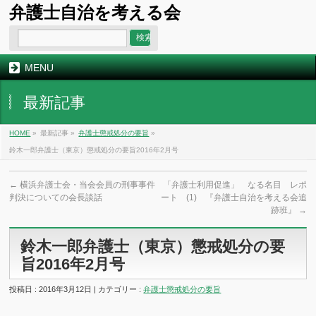
弁護士自治を考える会
MENU
最新記事
HOME
»
最新記事 »
弁護士懲戒処分の要旨
»
鈴木一郎弁護士（東京）懲戒処分の要旨2016年2月号
←
横浜弁護士会・当会会員の刑事事件
「弁護士利用促進」 なる名目 レポ
判決についての会長談話
ート (1) 『弁護士自治を考える会追
跡班』
→
鈴木一郎弁護士（東京）懲戒処分の要
旨2016年2月号
投稿日 : 2016年3月12日 | カテゴリー :
弁護士懲戒処分の要旨