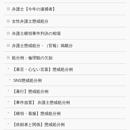
弁護士【今年の逮捕者】
女性弁護士懲戒処分
弁護士横領事件判決の相場
弁護士懲戒処分・（官報）掲載分
処分例：倫理観の欠如
【暴言・心ない言葉】懲戒処分例
SNS懲戒処分例
【暴行】懲戒処分例
【事件放置】 弁護士懲戒処分例
【横領・着服】懲戒処分例
【依頼者と関係】懲戒処分例