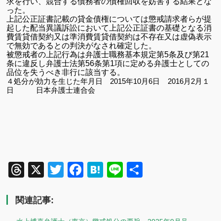
求を行い、競合する債務者の債権回収を妨害する結果とな
った。
上記公正証書記載の貸金債権については懲戒請求者らが提
起した配当異議訴訟において上記公正証書の基礎となる消
費賃貸借契約又は準消費賃貸借契約は不存在又は虚偽表示
で無効であるとの判決がなされ確定した。
被懲戒者の上記行為は弁護士職務基本規定第5条及び第21
条に違反し弁護士法第
56
条第
1
項に定める弁護士としての
品位を失うべき非行に該当する。
４処分が効力を生じた年月日
2015
年
10
月
6
日
2016
月
2
月１
日 日本弁護士連合会
Threads
X
Twitter
Facebook
Hatena
Line
共
有
関連記事: