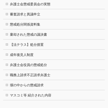
弁護士会懲戒委員会の実態
審査請求と異議申立
懲戒処分関係資料集
棄却された懲戒の議決書
【法テラス】処分措置
成年後見人制度
弁護士会役員の懲戒処分
職務上請求不正請求弁護士
塀の中からの懲戒請求
マスコミ等 紹介された内容