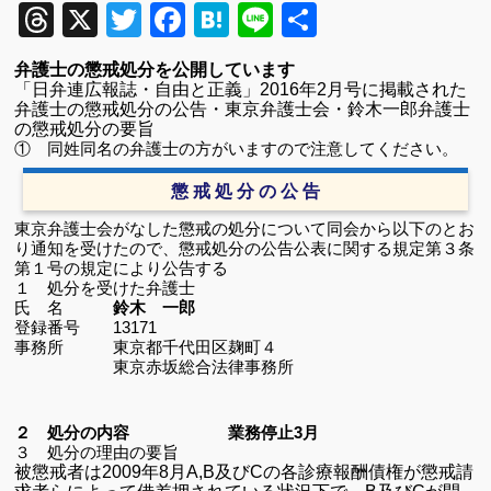
Threads
X
Twitter
Facebook
Hatena
Line
共
有
弁護士の懲戒処分を公開しています
「日弁連広報誌・自由と正義」
2016
年
2
月号に掲載された
弁護士の懲戒処分の公告・東京弁護士会・鈴木一郎弁護士
の懲戒処分の要旨
① 同姓同名の弁護士の方がいますので注意してください。
懲 戒 処 分 の 公 告
東京弁護士会がなした懲戒の処分について同会から以下のとお
り通知を受けたので、懲戒処分の公告公表に関する規定第３条
第１号の規定により公告する
１ 処分を受けた弁護士
氏 名
鈴木 一郎
登録番号 13171
事務所 東京都千代田区麹町４
東京赤坂総合法律事務所
２ 処分の内容 業務停止3月
３ 処分の理由の要旨
被懲戒者は2009年8月A,B及びCの各診療報酬債権が懲戒請