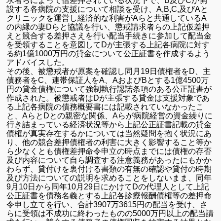
求者らによって借差押されている状況下で、B及びCが開
設する各病院の支援について相談を受け、A,B,C,及びAと
クリニックを運営し経済的な利害がAらと共通しているA
の内縁の妻Dらと協議を行い、懲戒請求者らの上記仮差押
えと競合する差押さえを行い配当手続きに参加して配当金
を受領することを意図してDが主張する上記各病院に対す
る約1億1000万円の貸金について公正証書を作成するよう
アドバイスした。
その後、被懲戒者が原案を確認し同月19日債権者をD、主
債務者をC、連帯保証人をA、AおよびBとする1億4500万
円の貸金債権について強制執行認諾条項のある公正証書が
作成された。被懲戒者はDが主張する貸金は支援対象であ
る上記各病院の債務概要書には記載されていなかったこ
と、AらとDとの親密な関係、Aらが病院経営の資金繰りに
行き詰まっている経済状況等から上記公正証書記載の貸金
債権が真実存在するかについては当然疑問を抱く状況にあ
り、他の競合差押債権者の利害に大きく影響すること等か
ら少なくとも債権差押命令申立の時点までには債権の存否
及び内容について自ら調査する注意義務があったにもかか
わらず、貸付けを裏付ける書類の有無の確認や貸付の時期
及び方法についての説明を求めることをしないまま、同年
9月10日から同年10月29日にかけてDの代理人として上記
公正証書を債務名義とする上記各診療報酬債権等の差押命
令申し立てを行い、合計3907万3615円の配当を受け、さ
らに受領は不成功に終わったものの5000万円以上の配当請