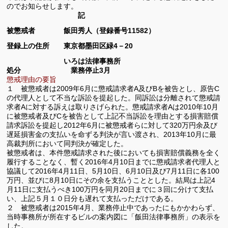
のでお知らせします。
記
被懲戒者 飯田秀人（登録番号11582）
登録上の住所 東京都墨田区緑4－20
いろは法律事務所
処分 業務停止3月
懲戒理由の要旨
１ 被懲戒者は2009年6月に懲戒請求者A及びBを被告とし、原告C
の代理人として不当な訴訟を提起した。同訴訟は分離されて懲戒請
求者Aに対する訴えは取りさげられた。懲戒請求者Aは2010年10月
に被懲戒者及びCを被告として上記不当訴訟を理由とする損害賠償
請求訴訟を提起し2012年6月に被懲戒者らに対して320万円余及び
遅延損害金の支払いを命ずる判決が言い渡され、2013年10月に最
高裁判所において同判決が確定した。
被懲戒者は、本件懲戒請求された後においても損害賠償義務を全く
履行することなく、暫く2016年4月10日までに懲戒請求者代理人と
協議して2016年4月11日、5月10日、6月10日及び7月11日に各100
万円、並びに8月10日にその余を支払うこととした。結局は上記4
月11日に支払うべき100万円を同月20日までに３回に分けて支払
い、上記５月１０日分も遅れて支払っただけである。
２ 被懲戒者は2015年4月、業務停止中であったにもかかわらず、
当時事務所が所在するビルの案内図に「飯田法律事務所」の表示を
した。