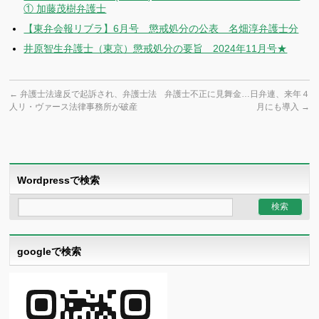
① 加藤茂樹弁護士
【東弁会報リブラ】6月号 懲戒処分の公表 名畑淳弁護士分
井原智生弁護士（東京）懲戒処分の要旨 2024年11月号★
←
弁護士法違反で起訴され、弁護士法
弁護士不正に見舞金…日弁連、来年４
人リ・ヴァース法律事務所が破産
月にも導入
→
Wordpressで検索
googleで検索