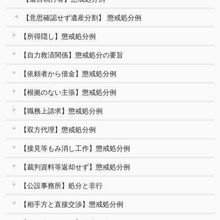
【意思確認せず遺産分割】 懲戒処分例
【所得隠し】懲戒処分例
【自力救済関係】懲戒処分の要旨
【依頼者から借金】懲戒処分例
【根拠のない主張】懲戒処分例
【職務上請求】懲戒処分例
【双方代理】懲戒処分例
【接見等もみ消し工作】懲戒処分例
【裁判資料等返却せず】懲戒処分例
【公設事務所】処分と非行
【相手方と直接交渉】懲戒処分例