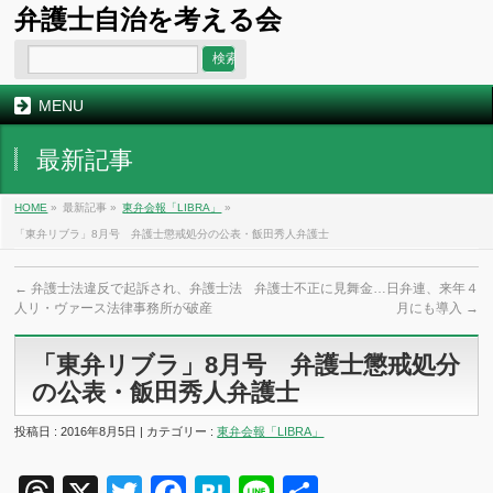
弁護士自治を考える会
MENU
最新記事
HOME
»
最新記事 »
東弁会報「LIBRA」
»
「東弁リブラ」8月号 弁護士懲戒処分の公表・飯田秀人弁護士
←
弁護士法違反で起訴され、弁護士法
弁護士不正に見舞金…日弁連、来年４
人リ・ヴァース法律事務所が破産
月にも導入
→
「東弁リブラ」8月号 弁護士懲戒処分
の公表・飯田秀人弁護士
投稿日 : 2016年8月5日 | カテゴリー :
東弁会報「LIBRA」