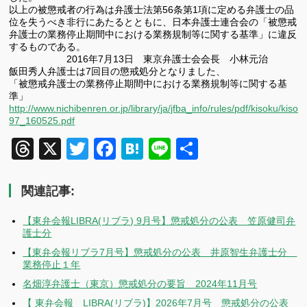
以上の被懲戒者の行為は弁護士法第56条第1項に定める弁護士の品
位を失うべき非行にあたるとともに、日本弁護士連合会の「被懲戒
弁護士の業務停止期間中における業務規制等に関する基準」に違反
するものである。
2016年7月13日 東京弁護士会会長 小林元治
飯田秀人弁護士は7回目の懲戒処分となりました、
「被懲戒弁護士の業務停止期間中における業務規制等に関する基
準」
http://www.nichibenren.or.jp/library/ja/jfba_info/rules/pdf/kisoku/kis
97_160525.pdf
Threads
X
Twitter
Facebook
Hatena
Line
共
有
関連記事:
【東弁会報LIBRA(リブラ) 9月号】懲戒処分の公表 笠原健司弁
護士分
【東弁会報リブラ7月号】懲戒処分の公表 井原智生弁護士分
業務停止１年
名畑淳弁護士（東京）懲戒処分の要旨 2024年11月号
【 東弁会報 LIBRA(リブラ)】2026年7月号 懲戒処分の公表