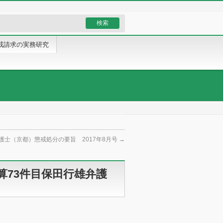
戒請求の実務研究
護士（京都）懲戒処分の要旨 2017年8月号
→
算73件目保田行雄弁護