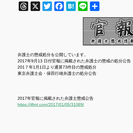
Threads
X
Twitter
Facebook
Hatena
Line
共
有
弁護士の懲戒処分を公開しています。
2017
年9
月13
日付官報に掲載された弁護士の懲戒の処分公告
201７
年
1
月
1
日より通算73件目の懲戒処分
東京弁護士会・保田行雄弁護士の処分公告
2017年官報に掲載された弁護士懲戒公告
https://jlfmt.com/2017/01/05/31089/