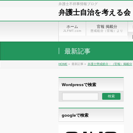
弁護士不祥事情報ブログ
弁護士自治を考える会
ホーム
官報 掲載分
JLFMT.com
懲戒処分（官報）より
最新記事
HOME
»
最新記事 »
弁護士懲戒処分・（官報）掲載分
Wordpressで検索
googleで検索