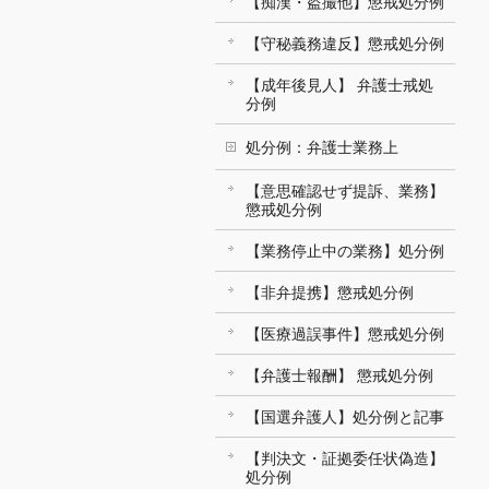
【痴漢・盗撮他】懲戒処分例
【守秘義務違反】懲戒処分例
【成年後見人】 弁護士戒処
分例
処分例：弁護士業務上
【意思確認せず提訴、業務】
懲戒処分例
【業務停止中の業務】処分例
【非弁提携】懲戒処分例
【医療過誤事件】懲戒処分例
【弁護士報酬】 懲戒処分例
【国選弁護人】処分例と記事
【判決文・証拠委任状偽造】
処分例