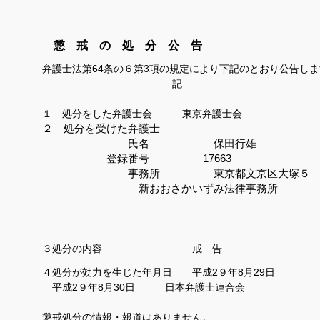
懲 戒 の 処 分 公 告
弁護士法第
64
条の６第
3
項の規定により下記のとおり公告しま
記
１ 処分をした弁護士会 東京弁護士会
２ 処分を受けた弁護士
氏名 保田行雄
登録番号 17663
事務所 東京都文京区大
新おおさかいずみ法
律事務所
３処分の内容 戒 告
４処分が効力を生じた年月日 平成
2９
年8
月29
日
平成
2９
年8
月30
日 日本弁護士連合会
懲戒処分の情報・報道はありません。