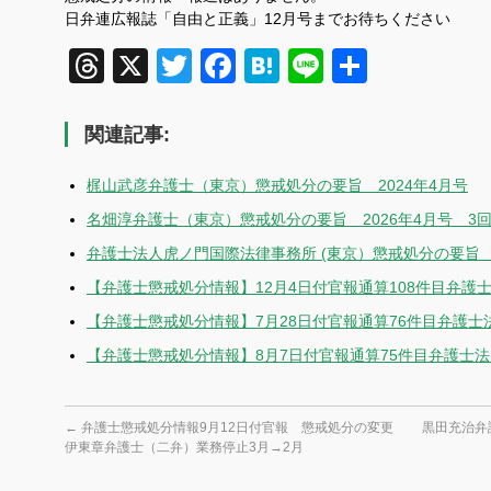
日弁連広報誌「自由と正義」12月号までお待ちください
Threads
X
Twitter
Facebook
Hatena
Line
共
有
関連記事:
梶山武彦弁護士（東京）懲戒処分の要旨 2024年4月号
名畑淳弁護士（東京）懲戒処分の要旨 2026年4月号 3
弁護士法人虎ノ門国際法律事務所 (東京）懲戒処分の要旨 2
【弁護士懲戒処分情報】12月4日付官報通算108件目弁護
【弁護士懲戒処分情報】7月28日付官報通算76件目弁護
【弁護士懲戒処分情報】8月7日付官報通算75件目弁護士
←
弁護士懲戒処分情報9月12日付官報 懲戒処分の変更
黒田充治弁
伊東章弁護士（二弁）業務停止3月→2月