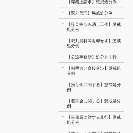
【職務上請求】懲戒処分例
【双方代理】懲戒処分例
【接見等もみ消し工作】懲戒
処分例
【裁判資料等返却せず】懲戒
処分例
【公設事務所】処分と非行
【相手方と直接交渉】懲戒処
分例
【預り金に関する】懲戒処分
例
【着手金に関する】懲戒処分
例
【事務員に対する非行】懲戒
処分例