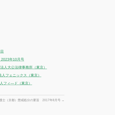
回目
023年10月号
士法人大公法律事務所（東京）
士法人フェニックス（東京）
法人フィ―ド（東京）
護士（京都）懲戒処分の要旨 2017年8月号
→