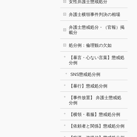
女性弁護士懲戒処分
弁護士横領事件判決の相場
弁護士懲戒処分・（官報）掲
載分
処分例：倫理観の欠如
【暴言・心ない言葉】懲戒処
分例
SNS懲戒処分例
【暴行】懲戒処分例
【事件放置】 弁護士懲戒処
分例
【横領・着服】懲戒処分例
【依頼者と関係】懲戒処分例