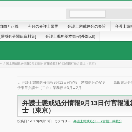
自由と正義
今月の弁護士業界
弁護士懲戒処分の要旨
弁護士懲
[懲戒処分関係資料集]
弁護士職務基本規程(外部pdf)
»
弁護士懲戒処分情報9月13日付官報通算73件目保田行雄弁護士（東京）
←
弁護士懲戒処分情報9月12日付官報 懲戒処分の変更
黒田充治弁
伊東章弁護士（二弁）業務停止3月→2月
弁護士懲戒処分情報9月13日付官報通
士（東京）
投稿日 : 2017年9月13日 | カテゴリー :
弁護士懲戒処分・（官報）掲載分