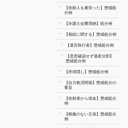
【依頼人を裏切った】懲戒処
分例
【弁護士会費滞納】処分例
【相続に関する】懲戒処分例
【遺言執行者】懲戒処分例
【意思確認せず遺産分割】
懲戒処分例
【所得隠し】懲戒処分例
【自力救済関係】懲戒処分の
要旨
【依頼者から借金】懲戒処分
例
【根拠のない主張】懲戒処分
例