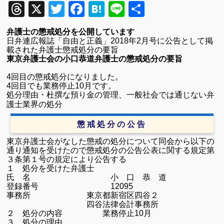
Threads
X
Twitter
Facebook
Hatena
Line
共
有
弁護士の懲戒処分を公開しています
日弁連広報誌「自由と正義」2018年2月号
に公告として掲
載された弁護士懲戒処分の要旨
東京弁護士会の小口恭道弁護士の懲戒処分の要旨
4回目の懲戒処分になりました。
4回目でも業務停止10月です。
処分理由・杜撰な預り金の管理、一般社会では通じない弁
護士業界の処分
懲 戒 処 分 の 公 告
東京弁護士会がなした懲戒の処分について同会から以下の
通り通知を受けたので懲戒処分の公告公表に関する規定第
３条第１号の規定により公告する
１ 処分を受けた弁護士
氏 名 小 口 恭 道
登録番号
12095
事務所 東京都新宿区四谷２
四谷法律会計事務所
２ 処分の内容 業務停止10月
３ 処分の理由