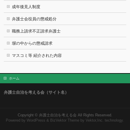
成年後見人制度
弁護士会役員の懲戒処分
職務上請求不正請求弁護士
塀の中からの懲戒請求
マスコミ等 紹介された内容
ホーム
弁護士自治を考える会（サイト名）
Copyright ©
弁護士自治を考える会
All Rights Reserved.
Powered by
WordPress
&
BizVektor Theme
by Vektor,Inc. technology.