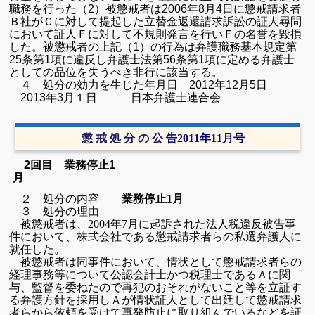
職務を行った（
2
）被懲戒者は
2006
年
8
月
4
日に懲戒請求者
Ｂ社がＣに対して提起した立替金返還請求訴訟の証人尋問
において証人Ｆに対して不規則発言を行いＦの名誉を毀損
した。被懲戒者の上記（
1
）の行為は弁護職務基本規定第
25
条第
1
項に違反し弁護士法第
56
条第
1
項に定める弁護士
としての品位を失うべき非行に該当する。
４ 処分の効力を生じた年月日
2012
年
12
月
5
日
2013
年
3
月１日 日本弁護士連合会
懲 戒 処 分 の 公
告
2011
年
11
月号
2回目 業務停止1
月
２ 処分の内容
業務停止
1
月
３ 処分の理由
被懲戒者は、
2004
年
7
月に起訴された法人税違反被告事
件において、株式会社である懲戒請求者らの私選弁護人に
就任した。
被懲戒者は同事件において、情状として懲戒請求者らの
経理事務等について公認会計士かつ税理士であるＡに関
与、監督を委ねたので再犯のおそれがないこと等を立証す
る弁護方針を採用しＡが情状証人として出廷して懲戒請求
者らから依頼を受けて再発防止に取り組んでいるなどを証