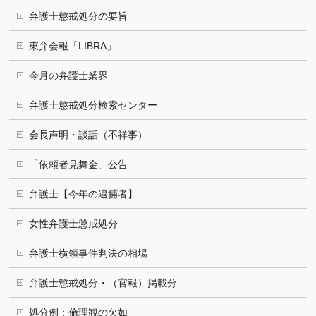
弁護士懲戒処分の要旨
東弁会報「LIBRA」
今月の弁護士業界
弁護士懲戒処分検索センター
会長声明・談話（不祥事）
「依頼者見舞金」公告
弁護士【今年の逮捕者】
女性弁護士懲戒処分
弁護士横領事件判決の相場
弁護士懲戒処分・（官報）掲載分
処分例：倫理観の欠如