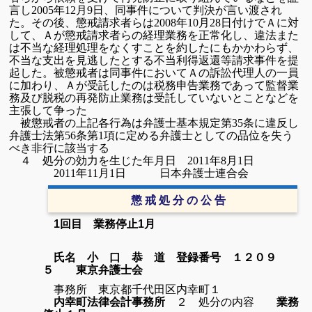
言し
2005
年
12
月
9
日、同事件について判決が言い渡され
た。その後、懲戒請求者らは
2008
年
10
月
28
日付けでＡに対
して、Ａが懲戒請求者らの経理業務を正常化し、違法また
は不当な経理処理をなくすことを約したにもかかわらず、
不当な支出を見逃したとする不当利得返還等請求事件を提
起した。被懲戒者は同事件においてＡの訴訟代理人の一員
に加わり、Ａが受託したのは税務申告業務であって監督業
務及び脱税の再発防止業務は受託していないとことなどを
主張して争った
被懲戒者の上記各行為は弁護士基本規定第
35
条に違反し
弁護士法第
56
条第
1
項に定める弁護士としての品位を失う
べき非行に該当する
４ 処分の効力を生じた年月日
2011
年
8
月
1
日
2011
年
11
月
1
日 日本弁護士連合会
懲 戒 処 分 の 公 告
1回目 業務停止1月
氏名
小 口 恭 道 登録番号 １２０９
５ 東京弁護士会
事務所 東京都千代田区内幸町１
内幸町法律会計事務所
２ 処分の内容
業務