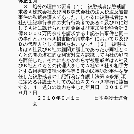
停止１月
３ 処分の理由の要旨
（１）
被懲戒者は懲戒請
求者Ａ株式会社及び同Ｂ株式会社の法人税違反被告
事件の私選弁護人であった。しかるに被懲戒者はＡ
社が上記非行事件の実行行為者であるＣ及びＤに対
してＡ社に課せられた罰金額及び重加算税額合計３
億８０００万円余りを請求する上記被告事件と同一
の事件というべき損害賠償請求事件においてＣ及び
Ｄの代理人として職務をおこなった
（２）
被懲戒
者はＡ社及びＢ社の顧問弁護士であったが両社とＣ
らとの間の潜在的な利害対立を認識して両社の顧問
を辞任した。それにもかかわらず被懲戒者はＡ社及
びＢ社とＣらとの代理人をしてＡ社やＢ社を相手方
とする損害賠償請求事件等５件の民事訴訟事件を受
任した被懲戒者の上記行為は弁護士法第
56
条第
1
項
に定める弁護士としての品位を失うべき非行に該当
する。４ 処分の効力を生じた年月日 ２０１０年
６月７日
２０１０年９月１日 日本弁護士連合
会