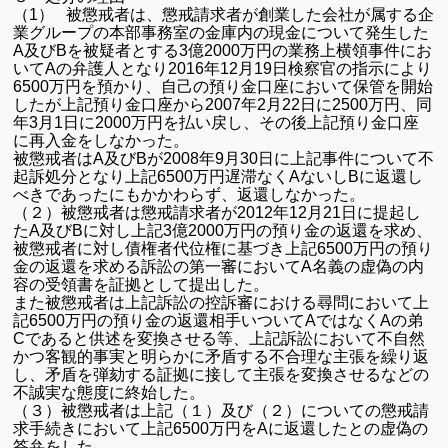
（1）
被懲戒者は、懲戒請求者が創業した会社が属する企
業グループの本部事務室の金庫内の現金について発生した
A及びBを被疑者とする3億2000万円の業務上横領事件にお
いてAの弁護人となり2016年12月19日検察官の指示により
6500万円を預かり、自己の預り金口座において保管を開始
したが上記預り金口座から2007年2月22日に2500万円、同
年3月1日に2000万円を払い戻し、その後上記預り金口座
に再入金をしなかった。
被懲戒者はA及びBが2008年9月30日に上記事件について不
起訴処分となり上記6500万円遅滞なくAないしBに返還し
べきであったにもかかわらず、返還しなかった。
（２）被懲戒者は懲戒請求者が2012年12月21日に提起し
たA及びBに対し上記3億2000万円の預り金の返還を求め、
被懲戒者に対し債権者代位権に基づき上記6500万円の預り
金の返還を求める訴訟の第一審においてA名義の虚偽の内
容の受領書を証拠として提出した。
また被懲戒者は上記訴訟の控訴審における尋問において上
記6500万円の預り金の返還相手いついてAではなくAの弟
Cであると供述を変換させる等、上記訴訟において不自然
かつ客観的事実と明らかに矛盾する不合理な主張を繰り返
し、矛盾を弾劾する証拠に接して主張を変換させるなどの
不誠実な態度に終始した。
（３）被懲戒者は上記（１）及び（２）についての懲戒請
求手続きにおいて上記6500万円をAに返還したとの虚偽の
答弁をした。