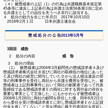
（４）被懲戒者の上記（
1
）の行為は弁護職務基本規定第
45条等に違反し上記各行為は弁護士法第
56
条第
1
項に定め
る弁護士としての品位を失うべき非行に該当する。
４ 処分の効力を生じた年月日
2017
年
10
月10日
2018
年2月１日 日本弁護士連合会
懲 戒 処 分 の 公 告
2013
年
3
月号
3回目 戒告
２ 処分の内容
戒 告
３ 処分の理由
（1）
被懲戒者は
2004
年
3
月顧問先の懲戒請求者Ａ及び
懲戒請求者株式会社Ｂ並びに両社の取締役の地位にあった
Ｃ及び両社の経営に関与していたＤから法人税法違反の罪
等の刑事事件を受任し両社から弁護士費用を受領した。被
懲戒者は上記刑事事件において両社の創業者であって代表
取締役である懲戒請求者Ｅの両社に対する買付金の存在を
重要な事実として主張した。にもかかわらず被懲戒者は
2006
年
1
月
28
日に両社の顧問を辞任した後、同年
8
月
2
日Ｃ
から委任を受け懲戒請求者Ｅに対し懲戒請求者Ｅが上記貸
付金を有してしないこと等を理由に株主代表訴訟を提起し