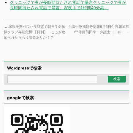
クリニックで妻が長時間待たされ電話で暴言クリニックで妻が
長時間待たされ電話で暴言、深夜まで1時間40分高…
←
塚原夫妻パワハラ疑惑で朝日生命体
弁護士懲戒処分情報9月5日付官報通算
操クラブ存続危機.【日刊】 ここが攻
65件目菊田幸一弁護士（二弁）
→
められたらもう勝負ありか！？
Wordpressで検索
googleで検索