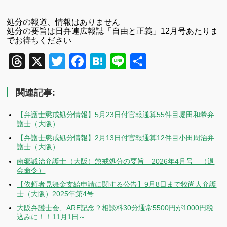
処分の報道、情報はありません
処分の要旨は日弁連広報誌「自由と正義」12月号あたりま
でお待ちください
Threads
X
Twitter
Facebook
Hatena
Line
共
有
関連記事:
【弁護士懲戒処分情報】5月23日付官報通算55件目堀田和希弁
護士（大阪）
【弁護士懲戒処分情報】2月13日付官報通算12件目小田周治弁
護士（大阪）
南郷誠治弁護士（大阪）懲戒処分の要旨 2026年4月号 （退
会命令）
【依頼者見舞金支給申請に関する公告】9月8日まで牧尚人弁護
士（大阪）2025年第4号
大阪弁護士会、ARE記念？相談料30分通常5500円が1000円税
込みに！！11月1日～