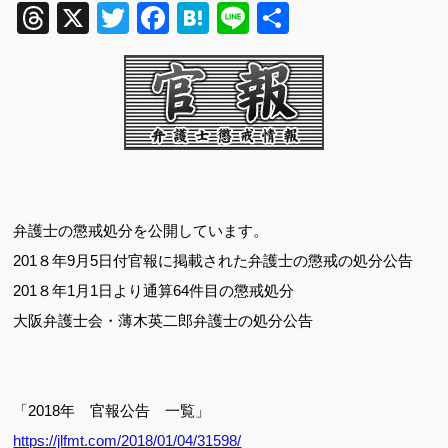
Threads
X
Twitter
Facebook
Hatena
Line
共
有
弁護士の懲戒処分を公開しています。
201８
年9
月5
日付官報に掲載された弁護士の懲戒の処分公告
201８
年
1
月
1
日より通算64
件目の懲戒処分
大阪弁護士会・薄木英二郎弁護士
の処分公告
「2018年 官報公告 一覧」
https://jlfmt.com/2018/01/04/31598/