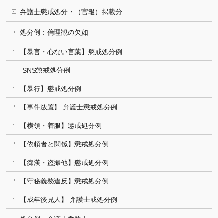
弁護士懲戒処分・（官報）掲載分
処分例：倫理観の欠如
【暴言・心ない言葉】懲戒処分例
SNS懲戒処分例
【暴行】懲戒処分例
【事件放置】 弁護士懲戒処分例
【横領・着服】懲戒処分例
【依頼者と関係】懲戒処分例
【痴漢・盗撮他】懲戒処分例
【守秘義務違反】懲戒処分例
【成年後見人】 弁護士戒処分例