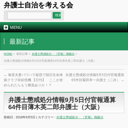
弁護士自治を考える会
MENU
最新記事
HOME
»
最新記事 »
弁護士懲戒処分・（官報）掲載分
»
弁護士懲戒処分情報9月5日付官報通算64件目薄木英二郎弁護士（大阪）
←
塚原夫妻パワハラ疑惑で朝日生命体
弁護士懲戒処分情報9月5日付官報通算
操クラブ存続危機.【日刊】 ここが攻
65件目菊田幸一弁護士（二弁）
→
められたらもう勝負ありか！？
弁護士懲戒処分情報9月5日付官報通算
64件目薄木英二郎弁護士（大阪）
投稿日 : 2018年9月5日 | カテゴリー :
弁護士懲戒処分・（官報）掲載分