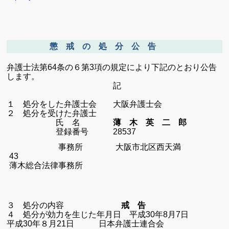
懲 戒 の 処 分 公 告
弁護士法第
64
条の６第
3
項の規定により下記のとおり公告
します。
記
１ 処分をした弁護士会 大阪弁護士会
２ 処分を受けた弁護士
氏 名
薄 木 英 二 郎
登録番号 28537
事務所
大阪市北区西天満
43
薄木総合法律事務所
３ 処分の内容
戒 告
４ 処分が効力を生じた年月日 平成30年8月7日
平成30年８月21日 日本弁護士連合会