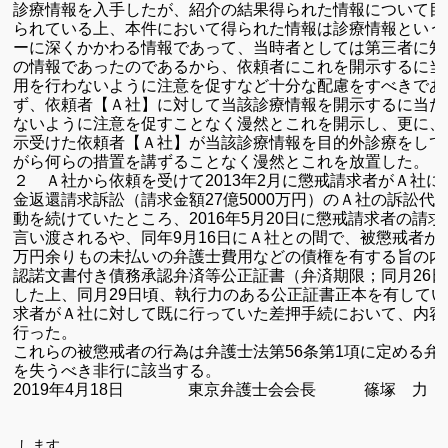
診療情報を入手したが、紹介の結果得られた情報について目
られている上、本件において得られた情報は診療情報という
ーに深くかかわる情報であって、当時者としては第三者に知
の情報であったのであるから、依頼者にこれを開示するに当
用を行わないように注意を促すなど十分な配慮をすべきであ
ず、依頼者【Ａ社】に対して当該診療情報を開示するに当た
ないように注意を促すことなく漫然とこれを開示し、更に、
示受けた依頼者【Ａ社】が当該診療情報を目的外診療をして
がら何らの措置を講ずることなく漫然とこれを放置した。
２ Ａ社から依頼を受けて
年
月に懲戒請求者がＡ社に
2013
2
金返還請求訴訟（請求金額
億
万円）のＡ社の訴訟代
27
5000
動を続けていたところ、
年
月
日に懲戒請求者の請求
2016
5
20
言い渡されるや、同年
月
日にＡ社との間で、被懲戒者が
9
16
万円余りもの未払いの弁護士費用などの債権を有する旨の内
認諾文書付き債務承認弁済等公正証書（弁済期限；同月
日
26
した上、同月
日頃、執行力のある公正証書正本を有してい
29
求者がＡ社に対して既に行っていた差押手続において、内容
行った。
これらの被懲戒者の行為は弁護士法第
条第
項に定める弁
56
1
を失うべき非行に該当する。
年
月
日 東京弁護士会会長 篠塚 力
2019
4
18
しま
す。