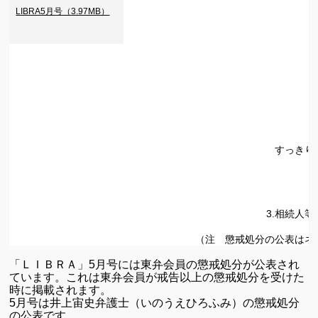
LIBRA5月号（3.97MB）
すっきり
3.相続人
（注 懲戒処分の公表はネ
「ＬＩＢＲＡ」5月号には東弁会員の懲戒処分が公表され
ています。これは東弁会員が戒告以上の懲戒処分を受けた
時に掲載されます。
5月号は井上宙史弁護士（いのうえひろふみ）の懲戒処分
の公表です、