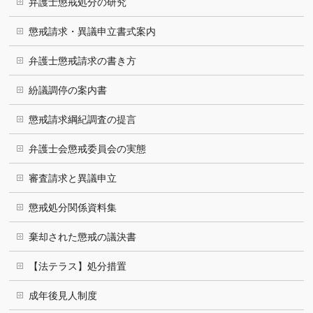
弁護士懲戒処分の研究
懲戒請求・異議申立書式案内
弁護士懲戒請求の書き方
紛議調停の案内書
懲戒請求綱紀調査の提言
弁護士会懲戒委員会の実態
審査請求と異議申立
懲戒処分関係資料集
棄却された懲戒の議決書
【法テラス】処分措置
成年後見人制度