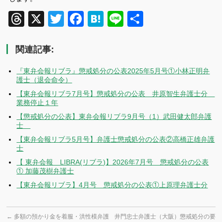
Threads
X
Twitter
Facebook
Hatena
Line
共
有
関連記事:
『東弁会報リブラ』懲戒処分の公表2025年5月号①小林正明弁
護士（退会命令）
【東弁会報リブラ7月号】懲戒処分の公表 井原智生弁護士分
業務停止１年
【懲戒処分の公表】東弁会報リブラ9月号（1）武田健太郎弁護
士
【東弁会報リブラ5月号】弁護士懲戒処分の公表②高橋正雄弁護
士
【 東弁会報 LIBRA(リブラ)】2026年7月号 懲戒処分の公表
① 加藤茂樹弁護士
【東弁会報リブラ】4月号 懲戒処分の公表①上原理弁護士分
←
多額の預かり金を着服・洪性模弁護
井門忠士弁護士（大阪）懲戒処分の要