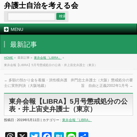
弁護士自治を考える会
MENU
最新記事
HOME
»
最新記事 »
東弁会報「LIBRA」
»
東弁会報【LIBRA】5月号懲戒処分の公表・井上宙史弁護士（東京）
←
多額の預かり金を着服・洪性模弁護
井門忠士弁護士（大阪）懲戒処分の要
士に実刑判決（大阪地裁）
旨 自由と正義2002年1月号
→
東弁会報【LIBRA】5月号懲戒処分の公
表・井上宙史弁護士（東京）
投稿日 : 2019年5月11日 | カテゴリー :
東弁会報「LIBRA」