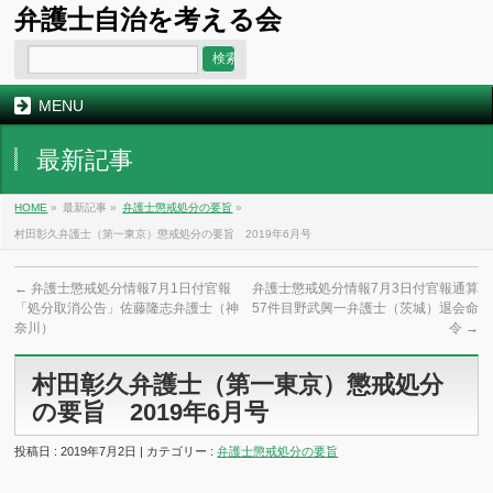
弁護士自治を考える会
MENU
最新記事
HOME
»
最新記事 »
弁護士懲戒処分の要旨
»
村田彰久弁護士（第一東京）懲戒処分の要旨 2019年6月号
←
弁護士懲戒処分情報7月1日付官報
弁護士懲戒処分情報7月3日付官報通算
「処分取消公告」佐藤隆志弁護士（神
57件目野武興一弁護士（茨城）退会命
奈川）
令
→
村田彰久弁護士（第一東京）懲戒処分
の要旨 2019年6月号
投稿日 : 2019年7月2日 | カテゴリー :
弁護士懲戒処分の要旨