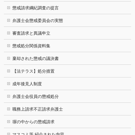
懲戒請求綱紀調査の提言
弁護士会懲戒委員会の実態
審査請求と異議申立
懲戒処分関係資料集
棄却された懲戒の議決書
【法テラス】処分措置
成年後見人制度
弁護士会役員の懲戒処分
職務上請求不正請求弁護士
塀の中からの懲戒請求
マスコミ等 紹介された内容