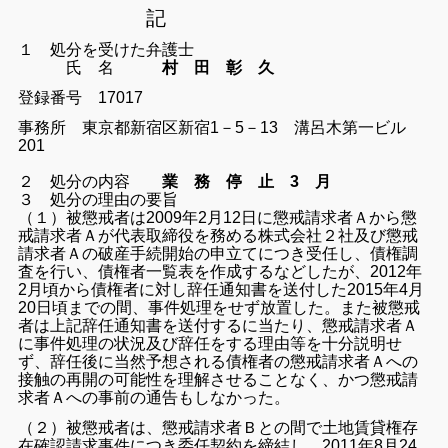
記
１ 処分を受けた弁護士
氏 名
村 田 彰 久
登録番号 17017
事務所 東京都新宿区新宿1－5－13 溝呂木第一ビル
201
２ 処分の内容
業 務 停 止 3 月
３ 処分の理由の要旨
（１）被懲戒者は2009年2月12日に懲戒請求者Ａから懲
戒請求者Ａが代表取締役を務める株式会社２社及び懲戒
請求者Ａの破産手続開始の申立てにつき受任し、債権調
査を行い、債権者一覧表を作成するなどしたが、2012年
2月頃から債権者に対し辞任通知書を送付した2015年4月
20日頃までの間、事件処理をせず放置した。また被懲戒
者は上記辞任通知書を送付するに当たり、懲戒請求者Ａ
に事件処理の状況及び辞任をする理由等を十分説明せ
ず、辞任後に当然予想される債権者の懲戒請求者Ａへの
接触の再開の可能性を理解させることなく、かつ懲戒請
求者Ａへの事前の通告もしなかった。
（２）被懲戒者は、懲戒請求者Ｂとの間で土地賃貸権存
在確認請求事件につき委任契約を締結し、2011年8月24