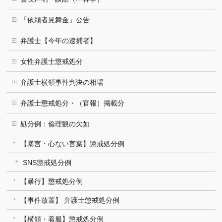
「依頼者見舞金」公告
弁護士【今年の逮捕者】
女性弁護士懲戒処分
弁護士横領事件判決の相場
弁護士懲戒処分・（官報）掲載分
処分例：倫理観の欠如
【暴言・心ない言葉】懲戒処分例
SNS懲戒処分例
【暴行】懲戒処分例
【事件放置】 弁護士懲戒処分例
【横領・着服】懲戒処分例