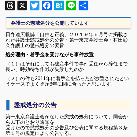
Threads
X
Twitter
Facebook
Hatena
Line
共
有
弁護士の懲戒処分を公開しています
日弁連広報誌「自由と正義」２０１９年６月号に掲載さ
れた弁護士懲戒処分の公告・第一東京弁護士会・村田彰
久弁護士の懲戒処分の要旨
処分理由・着手金を受けながら事件放置
（１）はそれにしても破産事件で事件受任から辞任まで
長い、時効待ち作戦が失敗したのか
（２）の件も2011年に着手金を払ったが放置されたとい
うケースでよく除斥3年に間に合ったと思います、
懲戒処分の公告
第一東京弁護士会がなした懲戒の処分について、同会か
ら以下のとおり通知を
受けたので懲戒処分の公告及び公表に関する規程第３条
第１号の規定により公告する。