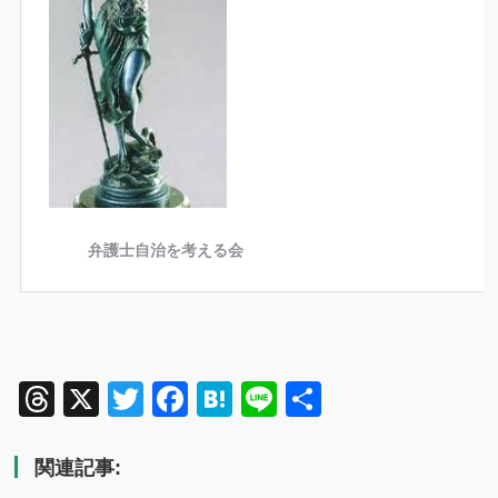
Threads
X
Twitter
Facebook
Hatena
Line
共
有
関連記事: