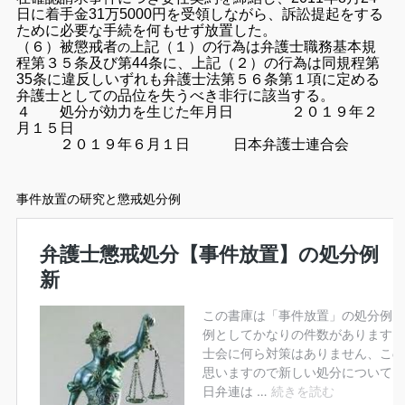
日に着手金31万5000円を受領しながら、訴訟提起をする
ために必要な手続を何もせず放置した。
（６）被懲戒者
上記（１）の行為は弁護士職務基本規
の
程第３５条及び第44条に、上記（２）の行為は同規程第
35条に違反しいずれも弁護士法第５６条第１項に定める
弁護士としての品位を失うべき非行に該当する。
４ 処分が効力を生じた年月日 ２０１９年２
月１５日
２０１９年６月１日 日本弁護士連合会
事件放置の研究と懲戒処分例