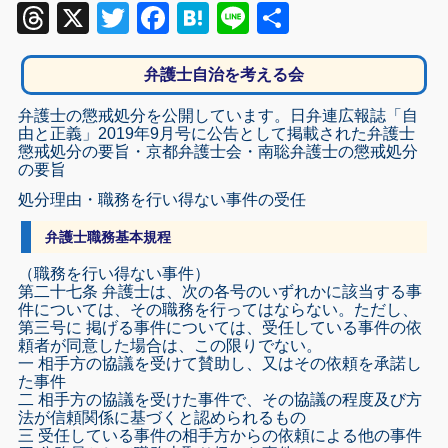
Threads
X
Twitter
Facebook
Hatena
Line
共
有
弁護士自治を考える会
弁護士の懲戒処分を公開しています。日弁連広報誌「自
由と正義」2019年9月号に公告として掲載された弁護士
懲戒処分の要旨・京都弁護士会・南聡弁護士の懲戒処分
の要旨
処分理由・職務を行い得ない事件の受任
弁護士職務基本規程
（職務を行い得ない事件）
第二十七条 弁護士は、次の各号のいずれかに該当する事
件については、その職務を行ってはならない。ただし、
第三号に 掲げる事件については、受任している事件の依
頼者が同意した場合は、この限りでない。
一 相手方の協議を受けて賛助し、又はその依頼を承諾し
た事件
二 相手方の協議を受けた事件で、その協議の程度及び方
法が信頼関係に基づくと認められるもの
三 受任している事件の相手方からの依頼による他の事件