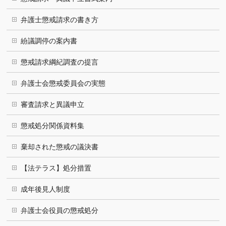
弁護士懲戒請求の書き方
紛議調停の案内書
懲戒請求綱紀調査の提言
弁護士会懲戒委員会の実態
審査請求と異議申立
懲戒処分関係資料集
棄却された懲戒の議決書
【法テラス】処分措置
成年後見人制度
弁護士会役員の懲戒処分