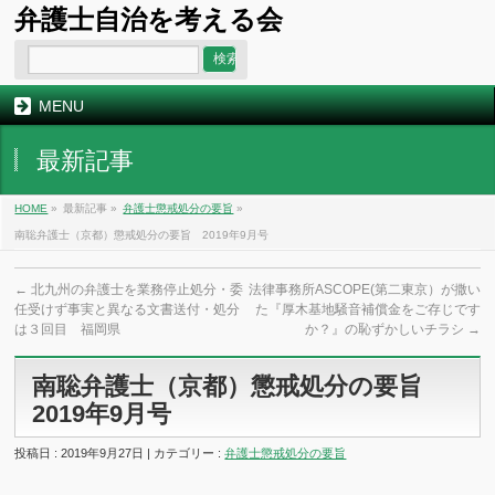
弁護士自治を考える会
MENU
最新記事
HOME
»
最新記事 »
弁護士懲戒処分の要旨
»
南聡弁護士（京都）懲戒処分の要旨 2019年9月号
←
北九州の弁護士を業務停止処分・委
法律事務所ASCOPE(第二東京）が撒い
任受けず事実と異なる文書送付・処分
た『厚木基地騒音補償金をご存じです
は３回目 福岡県
か？』の恥ずかしいチラシ
→
南聡弁護士（京都）懲戒処分の要旨
2019年9月号
投稿日 : 2019年9月27日 | カテゴリー :
弁護士懲戒処分の要旨