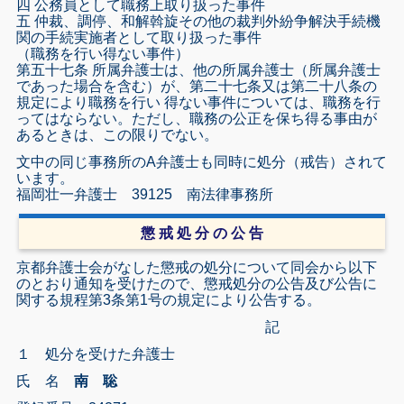
四 公務員として職務上取り扱った事件
五 仲裁、調停、和解斡旋その他の裁判外紛争解決手続機
関の手続実施者として取り扱った事件
（職務を行い得ない事件）
第五十七条 所属弁護士は、他の所属弁護士（所属弁護士
であった場合を含む）が、第二十七条又は第二十八条の
規定により職務を行い 得ない事件については、職務を行
ってはならない。ただし、職務の公正を保ち得る事由が
あるときは、この限りでない。
文中の同じ事務所のA弁護士も同時に処分（戒告）されて
います。
福岡壮一弁護士 39125 南法律事務所
懲 戒 処 分 の 公 告
京都弁護士会がなした懲戒の処分について同会から以下
のとおり通知を受けたので、懲戒処分の公告及び公告に
関する規程第3条第1号の規定により公告する。
記
１ 処分を受けた弁護士
氏 名
南 聡