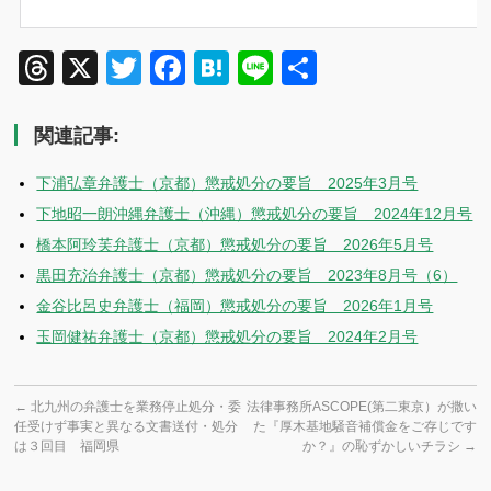
Threads
X
Twitter
Facebook
Hatena
Line
共
有
関連記事:
下浦弘章弁護士（京都）懲戒処分の要旨 2025年3月号
下地昭一朗沖縄弁護士（沖縄）懲戒処分の要旨 2024年12月号
橋本阿玲芙弁護士（京都）懲戒処分の要旨 2026年5月号
黒田充治弁護士（京都）懲戒処分の要旨 2023年8月号（6）
金谷比呂史弁護士（福岡）懲戒処分の要旨 2026年1月号
玉岡健祐弁護士（京都）懲戒処分の要旨 2024年2月号
←
北九州の弁護士を業務停止処分・委
法律事務所ASCOPE(第二東京）が撒い
任受けず事実と異なる文書送付・処分
た『厚木基地騒音補償金をご存じです
は３回目 福岡県
か？』の恥ずかしいチラシ
→