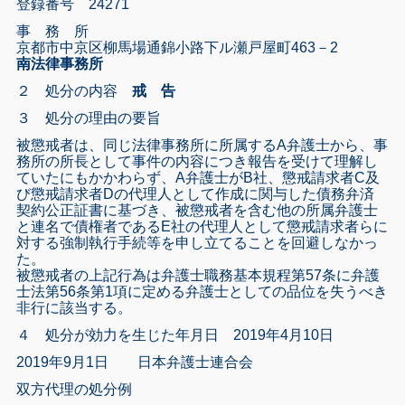
登録番号 24271
事 務 所
京都市中京区柳馬場通錦小路下ル瀬戸屋町463－2
南法律事務所
２ 処分の内容
戒 告
３ 処分の理由の要旨
被懲戒者は、同じ法律事務所に所属するA弁護士から、事
務所の所長として事件の内容につき報告を受けて理解し
ていたにもかかわらず、A弁護士がB社、懲戒請求者C及
び懲戒請求者Dの代理人として作成に関与した債務弁済
契約公正証書に基づき、被懲戒者を含む他の所属弁護士
と連名で債権者であるE社の代理人として懲戒請求者らに
対する強制執行手続等を申し立てることを回避しなかっ
た。
被懲戒者の上記行為は弁護士職務基本規程第57条に弁護
士法第56条第1項に定める弁護士としての品位を失うべき
非行に該当する。
４ 処分が効力を生じた年月日 2019年4月10日
2019年9月1日 日本弁護士連合会
双方代理の処分例