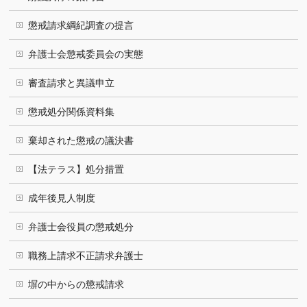
懲戒請求綱紀調査の提言
弁護士会懲戒委員会の実態
審査請求と異議申立
懲戒処分関係資料集
棄却された懲戒の議決書
【法テラス】処分措置
成年後見人制度
弁護士会役員の懲戒処分
職務上請求不正請求弁護士
塀の中からの懲戒請求