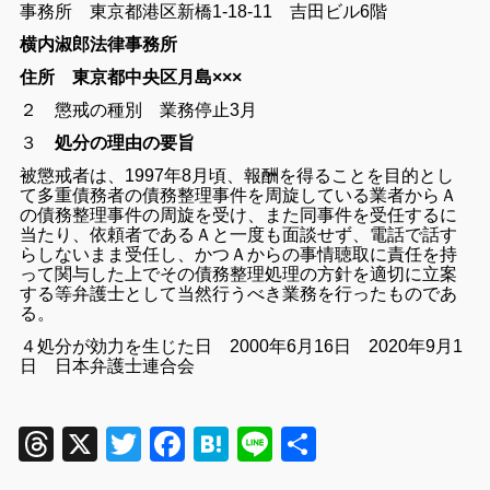
事務所 東京都港区新橋1-18-11 吉田ビル6階
横内淑郎法律事務所
住所 東京都中央区月島×××
２ 懲戒の種別 業務停止3月
３
処分の理由の要旨
被懲戒者は、1997年8月頃、報酬を得ることを目的とし
て多重債務者の債務整理事件を周旋している業者からＡ
の債務整理事件の周旋を受け、また同事件を受任するに
当たり、依頼者であるＡと一度も面談せず、電話で話す
らしないまま受任し、かつＡからの事情聴取に責任を持
って関与した上でその債務整理処理の方針を適切に立案
する等弁護士として当然行うべき業務を行ったものであ
る。
４処分が効力を生じた日 2000年6月16日
2020年9月1
日 日本弁護士連合会
Threads
X
Twitter
Facebook
Hatena
Line
共
有