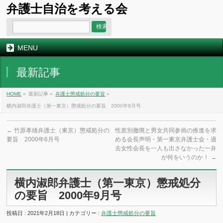
弁護士自治を考える会
MENU
最新記事
HOME
»
最新記事 »
弁護士懲戒処分の要旨
»
横内淑郎弁護士（第一東京）懲戒処分の要旨 2000年9月号
←
竹原孝雄弁護士（東京）懲戒処分の
性差別撤廃と男女共同参画の推進を求
要旨 2000年6月号
める会長声明・第一東京弁護士会・過
去女性会長を一人も出さなかった一弁
が何をいうのか！
→
横内淑郎弁護士（第一東京）懲戒処分
の要旨 2000年9月号
投稿日 : 2021年2月18日 | カテゴリー :
弁護士懲戒処分の要旨