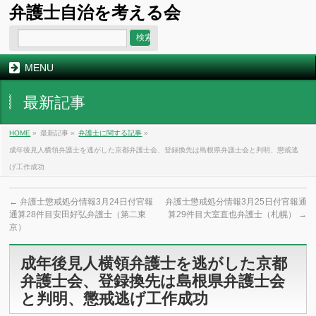
弁護士自治を考える会
MENU
最新記事
HOME
»
最新記事 »
弁護士に関する記事
»
成年後見人横領弁護士を逃がした京都弁護士会、登録換先は島根県弁護士会と判明、懲戒逃
げ工作成功
←
弁護士懲戒処分情報3月24日付官報
弁護士懲戒処分情報3月25日付官報通
通算28件目安田好弘弁護士（第二東
算29件目大室直也弁護士（札幌）
→
京）
成年後見人横領弁護士を逃がした京都
弁護士会、登録換先は島根県弁護士会
と判明、懲戒逃げ工作成功