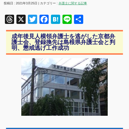
投稿日 : 2021年3月25日 | カテゴリー :
弁護士に関する記事
Threads
X
Twitter
Facebook
Hatena
Line
共
有
成年後見人横領弁護士を逃がした京都弁
護士会、登録換先は島根県弁護士会と判
明、懲戒逃げ工作成功