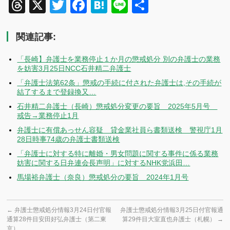
Threads
X
Twitter
Facebook
Hatena
Line
共
有
関連記事:
「長崎】弁護士を業務停止１か月の懲戒処分 別の弁護士の業務
を妨害3月25日NCC石井精二弁護士
「弁護士法第62条」懲戒の手続に付された弁護士は,その手続が
結了するまで登録換又…
石井精二弁護士（長崎）懲戒処分変更の要旨 2025年5月号
戒告→業務停止1月
弁護士に有償あっせん容疑 貸金業社員ら書類送検 警視庁1月
28日時事74歳の弁護士書類送検
「弁護士に対する特に離婚・男女問題に関する事件に係る業務
妨害に関する日弁連会長声明」に対するNHK党浜田…
馬場裕弁護士（奈良）懲戒処分の要旨 2024年1月号
←
弁護士懲戒処分情報3月24日付官報
弁護士懲戒処分情報3月25日付官報通
通算28件目安田好弘弁護士（第二東
算29件目大室直也弁護士（札幌）
→
京）