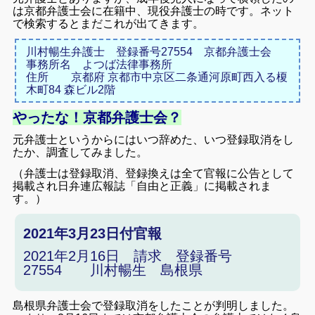
は京都弁護士会に在籍中、現役弁護士の時です。
ネット
で検索するとまだこれが出てきます。
川村暢生弁護士 登録番号27554 京都弁護士会
事務所名 よつば法律事務所
住所 京都府 京都市中京区二条通河原町西入る榎
木町84 森ビル2階
やったな！京都弁護士会？
元弁護士というからにはいつ辞めた、いつ登録取消をし
たか、調査してみました。
（弁護士は登録取消、登録換えは全て官報に公告として
掲載され日弁連広報誌「自由と正義」に掲載されま
す。）
2021年3月23日付官報
2021年2月16日 請求 登録番号
27554 川村暢生 島根県
島根県弁護士会で登録取消をしたことが判明しました。