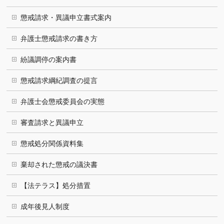
懲戒請求・異議申立書式案内
弁護士懲戒請求の書き方
紛議調停の案内書
懲戒請求綱紀調査の提言
弁護士会懲戒委員会の実態
審査請求と異議申立
懲戒処分関係資料集
棄却された懲戒の議決書
【法テラス】処分措置
成年後見人制度