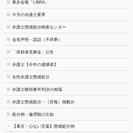
東弁会報「LIBRA」
今月の弁護士業界
弁護士懲戒処分検索センター
会長声明・談話（不祥事）
「依頼者見舞金」公告
弁護士【今年の逮捕者】
女性弁護士懲戒処分
弁護士横領事件判決の相場
弁護士懲戒処分・（官報）掲載分
処分例：倫理観の欠如
【暴言・心ない言葉】懲戒処分例