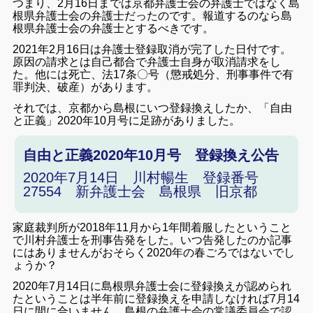
つまり、2月16日までは京都弁護士会の弁護士ではなく島
根県弁護士会の弁護士だったのです。報道するのなら島
根県弁護士会の弁護士とするべきです。
2
021年2
月16日は弁護士登録取消が完了した日付です。
原因の
請求とは自己都合で弁護士自身が取消請求をし
た。他には死亡、法17条〇号（懲戒処分、刑事事件で有
罪判決、破産）があります。
それでは、京都から島根にいつ登録換えしたか、「自由
と正義」2020年10月号に足跡がありました。
自由と正義2020年10月号 登録換え公告
2020年7月14日 川村暢生 登録番号
27554 新弁護士会 島根県 旧京都
家庭裁判所が2018年11月から1年間着服したということ
で川村弁護士を刑事告発をした。
いつ告発したのか記事
にはありませんがおそらく2020年の春ごろではないでし
ょうか？
2020年7月14日に島根県弁護士会に登録換えが認められ
たということは半年前に登録換えを申請しなければ7月14
日に間に合いません。
島根の弁護士会の常議委員会で認