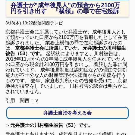
弁護士が”成年後見人”の預金から2100万
円を引き出す 『横領』の罪で在宅起訴
3/18(木) 19:22配信関西テレビ
京都弁護士会に所属していた弁護士が、成年後見人とし
て預かっていた口座から2100万円を着服したとして在宅
起訴されました。 業務上横領の罪で在宅起訴されたの
は、
京都弁護士会に所属していた、元弁護士の川村暢生
被告（53）です。
起訴状によりますと、川村被告は、
2018年11月からの1年間に成年後見人を任されていた人
の口座から現金計2100万円を引き出し、着服した罪に問
われています。 成年後見制度は認知症などの理由で判断
能力が不十分な人の財産管理や法律面からの支援を行う
ものです。 去年、家庭裁判所からの告発を受けて、京都
地検が捜査をしていました。 川村被告の認否は明らかに
されていません。
引用 関西ＴＶ
弁護士自治を考える会
＞
元弁護士の川村暢生被告（53）です。
元弁護士とありますが、成年後見人になって横領したの