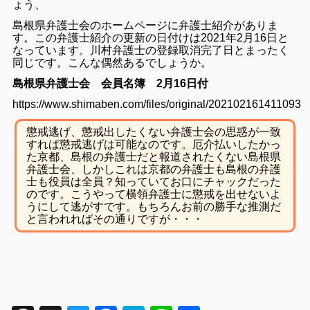
ょう、
島根県弁護士会のホームページに弁護士紹介がありま
す。この弁護士紹介の更新の日付けは2021年2月16日と
なっています。川村弁護士の登録取消完了日とまったく
同じです。こんな偶然あるでしょうか。
島根県弁護士会 会員名簿 2月16日付
https://www.shimaben.com/files/original/202102161411093
懲戒逃げ、懲戒出したくない弁護士会の思惑が一致
すれば懲戒逃げは可能なのです。
厄介払いしたかっ
た京都、島根の弁護士だと報道されたくない島根県
弁護士会、しかしこれは京都の弁護士も島根の弁護
士も役員は全員？知っていてお口にチャックだった
のです。こうやって横領弁護士に懲戒を出せないよ
うにして逃がすです。
もちろんお前の勝手な推測だ
と言われればその通りですが・・・