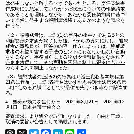
は発生しないと解するべきであったところ、委任契約書
作成時には想定していなかった状況についての報酬請求
であることを理解しながら、あたかも委任契約書に基づ
いて当然に発生する報酬請求権であるかのような請求を
行った。
（２）
被懲戒者は、上記(1)の事件の
相手方であるBとの
和解交渉の本題が終了した後、Bからの質問に対し、被懲
戒者の事務員が、回答の内容、仕方によっては、懲戒請
求者の利益を害する手法のヒントにもなりかねない言動
をするなど、事務員らによる説明や情報提供をなされる
がまま放置して、その言動を容易に制止し得るにもかか
わらずこれを制止しなかった。
（3）被懲戒者の上記(2)の行為は弁護士職務基本規程第
21条に違反し、上記各行為はいずれも弁護士法第56条第
1項に定める弁護士としての品位を失うべき非行に該当す
る。
4 処分が効力を生じた日 2021年8月21日 2021年12
月1日 日本弁護士連合会
審査請求により処分が取消になりました、自由と正義に
取消の要旨が公告として掲載されます。