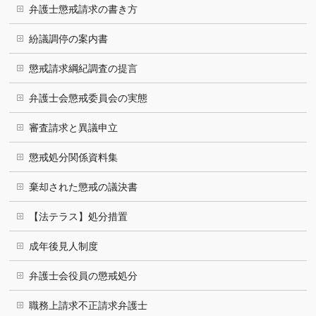
弁護士懲戒請求の書き方
紛議調停の案内書
懲戒請求綱紀調査の提言
弁護士会懲戒委員会の実態
審査請求と異議申立
懲戒処分関係資料集
棄却された懲戒の議決書
【法テラス】処分措置
成年後見人制度
弁護士会役員の懲戒処分
職務上請求不正請求弁護士