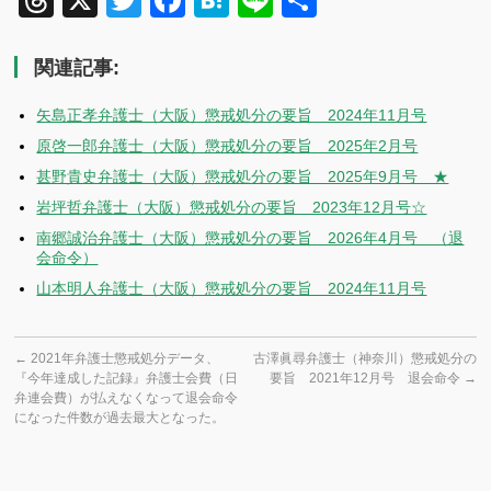
Threads
X
Twitter
Facebook
Hatena
Line
共
有
関連記事:
矢島正孝弁護士（大阪）懲戒処分の要旨 2024年11月号
原啓一郎弁護士（大阪）懲戒処分の要旨 2025年2月号
甚野貴史弁護士（大阪）懲戒処分の要旨 2025年9月号 ★
岩坪哲弁護士（大阪）懲戒処分の要旨 2023年12月号☆
南郷誠治弁護士（大阪）懲戒処分の要旨 2026年4月号 （退
会命令）
山本明人弁護士（大阪）懲戒処分の要旨 2024年11月号
←
2021年弁護士懲戒処分データ、
古澤眞尋弁護士（神奈川）懲戒処分の
『今年達成した記録』弁護士会費（日
要旨 2021年12月号 退会命令
→
弁連会費）が払えなくなって退会命令
になった件数が過去最大となった。