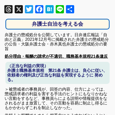
Threads
X
Twitter
Facebook
Hatena
Line
共
有
弁護士自治を考える会
弁護士の懲戒処分を公開しています。日弁連広報誌「自
由と正義」2021年12月号に掲載された弁護士の懲戒処分
の公告・大阪弁護士会・赤木真也弁護士の懲戒処分の要
旨
処分理由・報酬の請求が不適切、職務基本規程21条違反
（正当な利益の実現）
弁護士職務基本規程 第21条 弁護士は、良心に従い、
依頼者の権利及び正当な利益を実現するように 努め
る。
＞被懲戒者の事務員が、回答の内容、仕方によっては、
懲戒請求者の利益を害する手法のヒントにもなりかねな
い言動をするなど、事務員らによる説明や情報提供をな
されるがまま放置して、その言動を容易に制止し得るに
もかかわらずこれを制止しなかった。