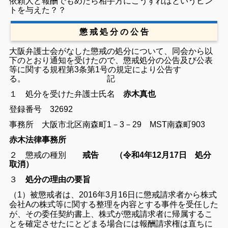
依頼人と報酬でもめたら相手方にこうすればというヒン
トを与えた？？
懲 戒 処 分 の 公 告
大阪弁護士会がなした懲戒の処分について、同会から以
下のとおり通知を受けたので、懲戒処分の公告及び公表
等に関する規程第3条第1号の規定により公告す
る。
記
１ 処分を受けた弁護士
氏名
赤木真也
登録番号 32692
事務所 大阪市北区南森町1－3－29 MST南森町903
赤木法律事務所
２ 懲戒の種別
戒告 （令和4年12月17日 処分
取消）
３
処分の理由の要旨
（
1）被懲戒者は、2016年3月16日に懲戒請求者から株式
会社Aの株式等に関する整理を内容とする事件を受任した
が、その委任契約書上、株式が懲戒請求者に帰属するこ
とを確定させたにとどまる場合には報酬請求権は直ちに