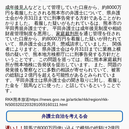
成年後見人
などとして管理していた口座から、約8000万
円を着服したとされる熊本市の弁護士について、県弁護
士会が今月31日までに刑事告発する方針であることがわ
かりました。 着服した疑いがもたれているは、熊本市の
平田秀規弁護士です。 平田弁護士は成年後見制度や相続
財産管理制度を悪用し、
家庭裁判所
を通じ管理を任され
ていた口座から、約8000万円を着服した疑いが持たれて
いて、県弁護士会は先月、懲戒請求していました。 関係
者によりますと、県弁護士会は今月31日までに業務上横
領の疑いで、熊本地方検察庁にに刑事告発する方針だと
いうことです。 この問題を巡っては、既に熊本家庭裁判
所が熊本地検に告発状を提出しています。 また、問題の
発覚後も警察などに多数の相談が寄せられていて、被害
の総額は２億円を超える可能性があるとみられていま
す。 平田弁護士は県弁護士会の聞き取りに対し、着服し
た金を「競馬などに使った」と話しているということで
す。
RKK熊本放送https://news.goo.ne.jp/article/rkk/region/rkk-
NS003202203281059160111.html
弁護士自治を考える会
遅い！！
競馬で8000万円使い込んで横領の総額は2億円