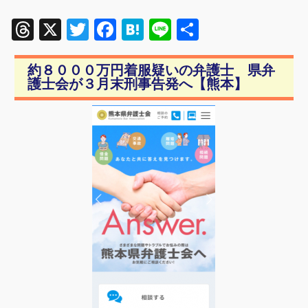
Threads
X
Twitter
Facebook
Hatena
Line
共
有
約８０００万円着服疑いの弁護士 県弁
護士会が３月末刑事告発へ【熊本】