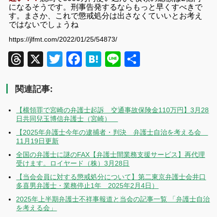
になるそうです。刑事告発するならもっと早くすべきで
す。まさか、これで懲戒処分は出さなくていいとお考え
ではないでしょうね
https://jlfmt.com/2022/01/25/54873/
Threads
X
Twitter
Facebook
Hatena
Line
共
有
関連記事:
【横領罪で宮崎の弁護士起訴 交通事故保険金110万円】3月28
日共同兒玉博信弁護士（宮崎）
【2025年弁護士今年の逮捕者・判決 弁護士自治を考える会
11月19日更新
全国の弁護士に謎のFAX【弁護士間業務支援サービス】再代理
受けます。ロイヤード（株）3月28日
【当会会員に対する懲戒処分について】第二東京弁護士会井口
多喜男弁護士・業務停止1年 2025年2月4日）
2025年上半期弁護士不祥事報道と当会の記事一覧 「弁護士自治
を考える会」