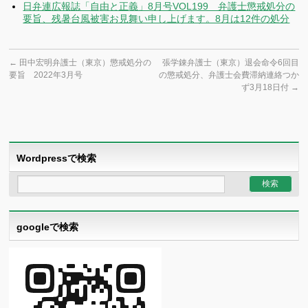
日弁連広報誌「自由と正義」8月号VOL199 弁護士懲戒処分の
要旨、残暑台風被害お見舞い申し上げます。8月は12件の処分
←
田中宏明弁護士（東京）懲戒処分の
張学錬弁護士（東京）退会命令6回目
要旨 2022年3月号
の懲戒処分、弁護士会費滞納連絡つか
ず3月18日付
→
Wordpressで検索
googleで検索