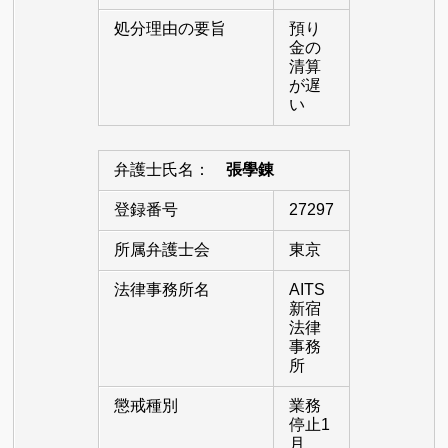
処分理由の要旨
預り
金の
清算
が遅
い
弁護士氏名：
張學錬
登録番号
27297
所属弁護士会
東京
法律事務所名
AITS
新宿
法律
事務
所
懲戒種別
業務
停止1
月