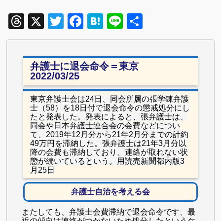
Threads
X
Twitter
Facebook
Hatena
Line
共
有
弁護士に退会命令＝東京
2022/03/25
東京弁護士会は24日、同会所属の張学錬弁護
士（58）を18日付で退会命令の懲戒処分にし
たと発表した。
発表によると、張弁護士は、
同会や日本弁護士連合会の会費などについ
て、2019年12月分から21年2月分までの計約
49万円を滞納した。張弁護士は21年3月分以
降の会費も滞納しており、連絡が取れない状
態が続いているという。用読売新聞都内版3
月25日
弁護士自治を考える会
またしても、弁護士会費滞納で退会命令です、最
近の傾向は連絡がつかないため処分したというケ