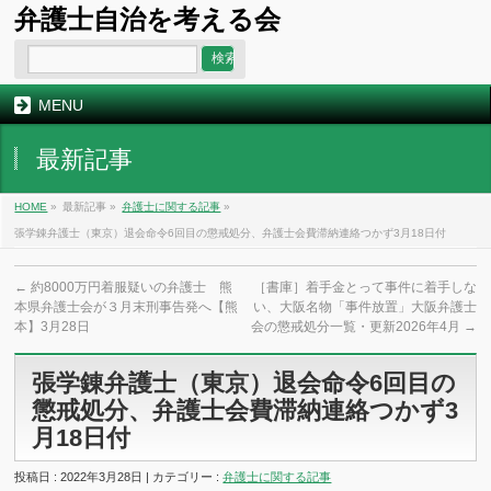
弁護士自治を考える会
MENU
最新記事
HOME
»
最新記事 »
弁護士に関する記事
»
張学錬弁護士（東京）退会命令6回目の懲戒処分、弁護士会費滞納連絡つかず3月18日付
←
約8000万円着服疑いの弁護士 熊
［書庫］着手金とって事件に着手しな
本県弁護士会が３月末刑事告発へ【熊
い、大阪名物「事件放置」大阪弁護士
本】3月28日
会の懲戒処分一覧・更新2026年4月
→
張学錬弁護士（東京）退会命令6回目の
懲戒処分、弁護士会費滞納連絡つかず3
月18日付
投稿日 : 2022年3月28日 | カテゴリー :
弁護士に関する記事