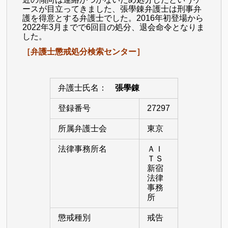
ースが目立ってきました、
張學錬弁護士は刑事弁
護を得意とする弁護士でした。2016年初登場から
2022年3月までで6回目の処分、退会命令となりま
した。
［弁護士懲戒処分検索センター］
弁護士氏名：
張學錬
登録番号
27297
所属弁護士会
東京
法律事務所名
ＡＩ
ＴＳ
新宿
法律
事務
所
懲戒種別
戒告