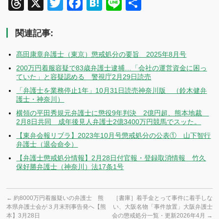
Threads
X
Twitter
Facebook
Hatena
Line
共
有
関連記事:
髙田康章弁護士（東京）懲戒処分の要旨 2025年8月号
200万円着服容疑で83歳弁護士逮捕…「会社の運営資金に困っ
ていた」と容疑認める 警視庁2月29日読売
「弁護士を業務停止1年」10月31日読売神奈川版 （鈴木健弁
護士・神奈川）
横領の平田秀規元弁護士に懲役9年判決 2億円超、熊本地裁
2月8日共同 成年後見人弁護士2億3400万円競馬でスッた。
【東弁会報リブラ】2023年10月号懲戒処分の公表① 山下智行
弁護士（退会命令）
【弁護士懲戒処分情報】2月28日付官報・登録取消情報 竹久
保好勝弁護士（神奈川）法17条1号
←
約8000万円着服疑いの弁護士 熊
［書庫］着手金とって事件に着手しな
本県弁護士会が３月末刑事告発へ【熊
い、大阪名物「事件放置」大阪弁護士
本】3月28日
会の懲戒処分一覧・更新2026年4月
→