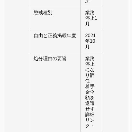
所
懲戒種別
業務
停止1
月
自由と正義掲載年度
2021
年10
月
処分理由の要旨
業務
停止
にな
り辞
任
着手
金全
額を
返還
せず
詳細
リン
ク：