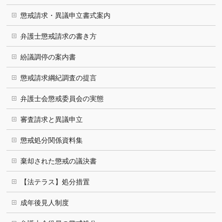
懲戒請求・異議申立書式案内
弁護士懲戒請求の書き方
紛議調停の案内書
懲戒請求綱紀調査の提言
弁護士会懲戒委員会の実態
審査請求と異議申立
懲戒処分関係資料集
棄却された懲戒の議決書
【法テラス】処分措置
成年後見人制度