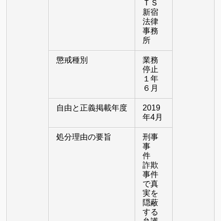
ＴＳ
新宿
法律
事務
所
懲戒種別
業務
停止
１年
６月
自由と正義掲載年度
2019
年4月
処分理由の要旨
刑事
事
件
詐欺
事件
で真
実を
隠蔽
する