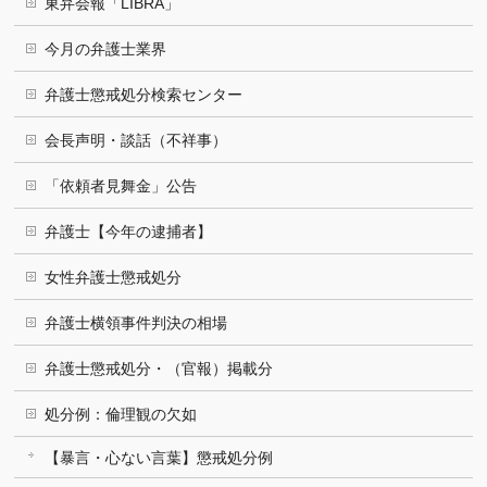
東弁会報「LIBRA」
今月の弁護士業界
弁護士懲戒処分検索センター
会長声明・談話（不祥事）
「依頼者見舞金」公告
弁護士【今年の逮捕者】
女性弁護士懲戒処分
弁護士横領事件判決の相場
弁護士懲戒処分・（官報）掲載分
処分例：倫理観の欠如
【暴言・心ない言葉】懲戒処分例