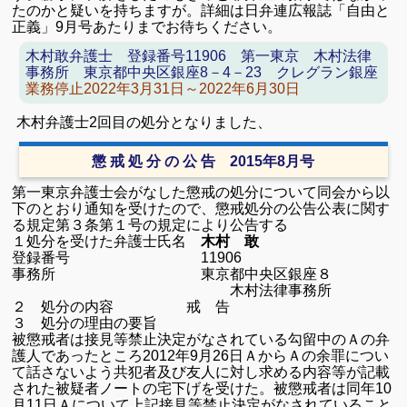
たのかと疑いを持ちますが。
詳細は日弁連広報誌「自由と
正義」9月号あたりまでお待ちください。
木村敢弁護士 登録番号11906 第一東京 木村法律
事務所 東京都中央区銀座8－4－23 クレグラン銀座
業務停止2022年3月31日～2022年6月30日
木村弁護士2回目の処分となりました、
懲 戒 処 分 の 公 告 2015年8月号
第一東京弁護士会がなした懲戒の処分について同会から以
下のとおり通知を受けたので、懲戒処分の公告公表に関す
る規定第３条第１号の規定により公告する
１処分を受けた弁護士氏名
木村 敢
登録番号 11906
事務所 東京都中央区銀座８
木村法律事務所
２ 処分の内容 戒 告
３ 処分の理由の要旨
被懲戒者は接見等禁止決定がなされている勾留中のＡの弁
護人であったところ
2012
年
9
月
26
日ＡからＡの余罪につい
て話さないよう共犯者及び友人に対し求める内容等が記載
された被疑者ノートの宅下げを受けた。被懲戒者は同年
10
月
11
日Ａについて上記接見等禁止決定がなされていること