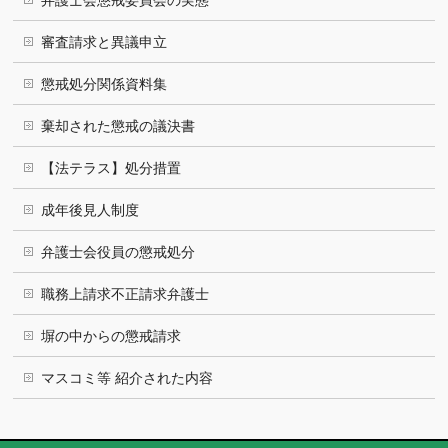
弁護士会懲戒委員会の実態
審査請求と異議申立
懲戒処分関係資料集
棄却された懲戒の議決書
【法テラス】処分措置
成年後見人制度
弁護士会役員の懲戒処分
職務上請求不正請求弁護士
塀の中からの懲戒請求
マスコミ等 紹介された内容