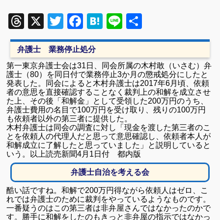
Threads
X
Twitter
Facebook
Hatena
Line
共
有
弁護士 業務停止処分
第一東京弁護士会は31日、同会所属の木村敢（いさむ）弁
護士（80）を同日付で業務停止3か月の懲戒処分にしたと
発表した。同会によると木村弁護士は2017年6月頃、依頼
者の意思を直接確認することなく裁判上の和解を成立させ
た上、その後「和解金」として受領した200万円のうち、
弁護士費用の名目で100万円を受け取り、残りの100万円
も依頼者以外の第三者に提供した。
木村弁護士は同会の調査に対し「現金を渡した第三者のこ
とを依頼人の代理人だと思って意思確認し、依頼者本人が
和解成立に了解したと思っていました」と説明していると
いう。以上読売新聞4月1日付 都内版
弁護士自治を考える会
酷い話ですね。和解で200万円得ながら依頼人はゼロ、こ
れでは弁護士のために裁判をやっているようなものです。
一番疑うのはこの第三者は非弁屋さんではなかったのかで
す。勝手に和解をしたのもきっと非弁屋の指示ではなかっ