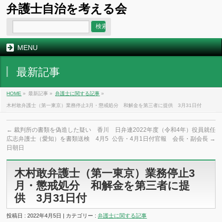
弁護士自治を考える会
MENU
最新記事
HOME
»
最新記事 »
弁護士に関する記事
»
木村敢弁護士（第一東京）業務停止3月・懲戒処分 和解金を第三者に提供 3月31日付
←
裁判所の書類を偽造した疑い 香川
日弁連2022年度（令和4年）役員就任
広志弁護士（愛知）を書類送検 4月5
公告・4月1日付官報 会長・副会長
→
日朝日
木村敢弁護士（第一東京）業務停止3
月・懲戒処分 和解金を第三者に提
供 3月31日付
投稿日 : 2022年4月5日 | カテゴリー :
弁護士に関する記事