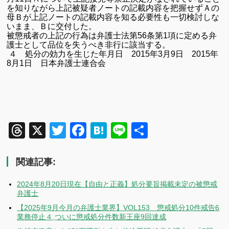
を知りながら上記被疑者ノートの記載内容を把握せずＡの
母Ｂが上記ノートの記載内容を知る必要性も一切検討しな
いまま、Ｂに交付した。
被懲戒者の上記の行為は弁護士法第
56
条第
1
項に定める弁
護士として品位を失うべき非行に該当する。
４ 処分の効力を生じた年月日
2015
年
3
月
9
日
2015
年
8
月
1
日 日本弁護士連合会
Threads
X
Twitter
Facebook
Hatena
Line
共
有
関連記事:
2024年8月20日現在【自由と正義】処分要旨掲載未定の被懲戒
弁護士
【2025年9月今月の弁護士業界】VOL153 懲戒処分10件戒告6
業務停止４,ついに懲戒処分件数新王座9回達成