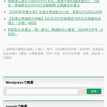
依頼者口座から650万円引き出し使途不明43歳弁護士に「5回
目」懲戒処分10月10日京都新聞 玉岡建佑弁護士
【2025年官報公告】弁護士懲戒処分公告 更新12月25日120件
【弁護士懲戒処分情報】8月25日付官報通算76件目玉岡建佑弁
護士（京都）4回目
村田彰久弁護士（第一東京）懲戒処分の要旨 2025年3月号（4
回目）
←
裁判所の書類を偽造した疑い 香川
日弁連2022年度（令和4年）役員就任
広志弁護士（愛知）を書類送検 4月5
公告・4月1日付官報 会長・副会長
→
日朝日
Wordpressで検索
googleで検索