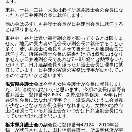
ます。
東弁、一弁、二弁、大阪は必ず所属弁護士会の会長にな
った方が日弁連副会長に就任します。
他の会は必ずしも弁護士会長が日弁連副会長に就任する
とは限りません。
東弁や一弁とは違い毎年副会長が回ってくるとは限りま
せん。地元の実力者や元会長が副会長に就任することが
多く、若い弁護士に会長をさせて自分は日弁連副会長に
就任する。所属弁護士会長の肩書だけでは叙勲にはなり
ませんが日弁連副会長であれば7～8年経てば勲章をいた
だけます。日弁連副会長を譲った弁護士会長は理事に就
任しています。日弁連の実際の実務は理事が動かしてい
るのではないかと思います。
滋賀県弁護士会
は今年も女性弁護士が会長に就任しまし
た。3年連続ではないかと思います。今期の会長は森野有
香弁護士 登録番号29533 森野法律事務所、今年も日
弁連副会長にはなれず理事です、滋賀県のように会員数
が少ないとなかなか副会長になれません。女性の地位向
上に頑張っている弁護士会がいつかは日弁連副会長にな
っていただければと思います。
栃木県弁護士会
の副会長に登録番号42124 2010年登
録 が就任されまし
。
田村信彦弁護士、所属事務所が宇