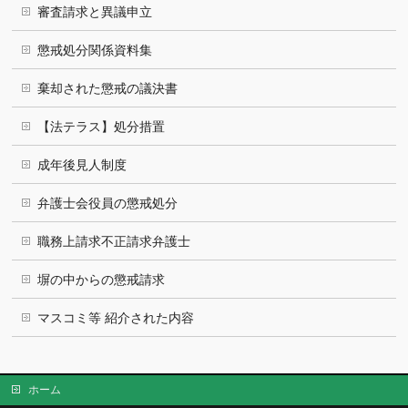
審査請求と異議申立
懲戒処分関係資料集
棄却された懲戒の議決書
【法テラス】処分措置
成年後見人制度
弁護士会役員の懲戒処分
職務上請求不正請求弁護士
塀の中からの懲戒請求
マスコミ等 紹介された内容
ホーム