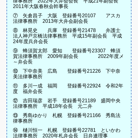
律事務所 2022年大弁会会長 平成21年副会長
2011年大阪春秋会幹事長
⑦ 矢倉昌子 大阪 登録番号20107 アスカ
法律事務所 2013年大弁会副会長
⑧ 林晃史 兵庫 登録番号21478 弁護士
法人神戸京橋法律事務所 平成15年副会長 平成
24年度兵弁会長
⑨ 蜂須賀太郎 愛知 登録番号23307 蜂須
賀法律事務所 2009年副会長 2022年度メ
～弁会長
⑩ 下中奈美 広島 登録番号21226 下中奈
美法律事務所
⑪ 多川一成 福岡 登録番号22924 令和2年
度 福弁会長
⑫ 吉田瑞彦 岩手 登録番号21189 盛岡中央
法律事務所 平成18年会長 元二弁
⑬ 秀島ゆかり 札幌 登録番号21166 秀島法
律事務所
⑭ 樋川恒一 札幌 登録番号22781 といかわ
法律事務所 2020年札弁会長 日弁連理事