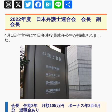
Threads
X
Twitter
Facebook
Hatena
Line
共
有
2022年度 日本弁護士連合会 会長 副
会長
4月1日付官報にて日弁連役員就任公告が掲載されまし
た。
会長 任期2年 月額105万円 ボーナス年2回6月
分 退職金あり