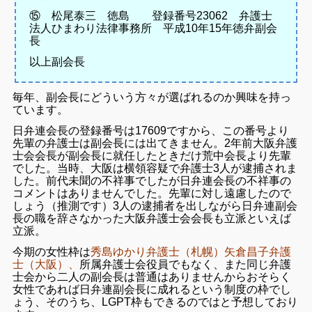
⑮ 松尾泰三 徳島 登録番号23062 弁護士
法人ひまわり法律事務所 平成10年15年徳弁副会
長
以上副会長
毎年、副会長にどういう方々が選ばれるのか興味を持っ
ています。
日弁連会長の登録番号は17609ですから、この番号より
先輩の弁護士は副会長には出てきません。2年前大阪弁護
士会会長が副会長に就任したときだけ荒中会長より先輩
でした。当時、大阪は横領容疑で弁護士3人が逮捕されま
した。前代未聞の不祥事でしたが日弁連会長の不祥事の
コメントはありませんでした。先輩に対し遠慮したので
しょう（推測です）3人の逮捕者を出しながら日弁連副会
長の職を辞さなかった大阪弁護士会会長も立派といえば
立派。
今期の女性枠は
秀島ゆかり弁護士（札幌）矢倉昌子弁護
士（大阪）、
所属弁護士会役員でもなく、また同じ弁護
士会から二人の副会長は普通はありませんからおそらく
女性であれば日弁連副会長に成れるという制度の枠でし
ょう、そのうち、LGPT枠もできるのではと予想しており