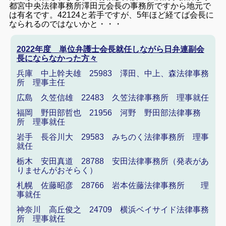
都宮中央法律事務所澤田元会長の事務所ですから地元で
は有名です。42124と若手ですが、5年ほど経てば会長に
なられるのではないかと・・・
2022年度 単位弁護士会長就任しながら日弁連副会
長にならなかった方々
兵庫 中上幹夫雄 25983 澤田、中上、森法律事務
所 理事主任
広島 久笠信雄 22483 久笠法律事務所 理事就任
福岡 野田部哲也 21956 河野 野田部法律事務
所 理事就任
岩手 長谷川大 29583 みちのく法律事務所 理事
就任
栃木 安田真道 28788 安田法律事務所（発表があ
りませんがおそらく）
札幌 佐藤昭彦 28766 岩本佐藤法律事務所 理
事就任
神奈川 高丘俊之 24709 横浜ベイサイド法律事務
所 理事就任