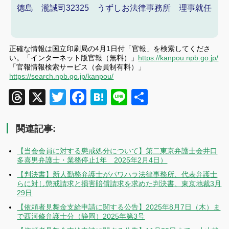
徳島 瀧誠司32325 うずしお法律事務所 理事就任
正確な情報は国立印刷局の4月1日付「官報」を検索してくださ
い。「インターネット版官報（無料）」
https://kanpou.npb.go.jp/
「官報情報検索サービス（会員制有料）」
https://search.npb.go.jp/kanpou/
Threads
X
Twitter
Facebook
Hatena
Line
共
有
関連記事:
【当会会員に対する懲戒処分について】第二東京弁護士会井口
多喜男弁護士・業務停止1年 2025年2月4日）
【判決書】新人勤務弁護士がパワハラ法律事務所、代表弁護士
らに対し懲戒請求と損害賠償請求を求めた判決書、東京地裁3月
29日
【依頼者見舞金支給申請に関する公告】2025年8月7日（木）ま
で西河修弁護士分（静岡）2025年第3号