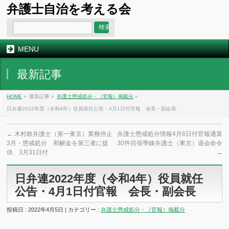
弁護士自治を考える会
MENU
最新記事
HOME
»
最新記事 »
弁護士懲戒処分・（官報）掲載分
»
日弁連2022年度（令和4年）役員就任公告・4月1日付官報 会長・副会長
←
木村敢弁護士（第一東京）業務停止
弁護士懲戒処分情報4月6日付官報通算
3月・懲戒処分 和解金を第三者に提
30件目張學錬弁護士（東京）退会命令
供 3月31日付
→
日弁連2022年度（令和4年）役員就任
公告・4月1日付官報 会長・副会長
投稿日 : 2022年4月5日 | カテゴリー :
弁護士懲戒処分・（官報）掲載分