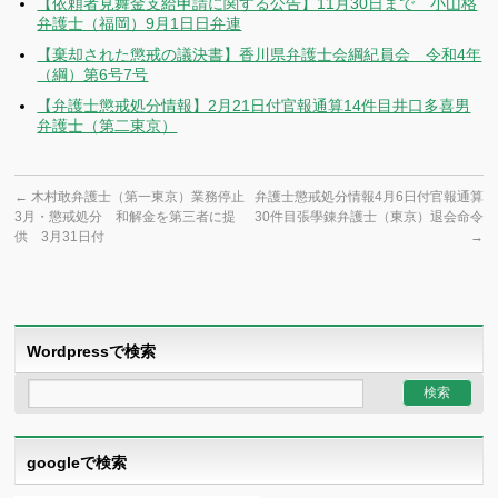
【依頼者見舞金支給申請に関する公告】11月30日まで 小山格
弁護士（福岡）9月1日日弁連
【棄却された懲戒の議決書】香川県弁護士会綱紀員会 令和4年
（綱）第6号7号
【弁護士懲戒処分情報】2月21日付官報通算14件目井口多喜男
弁護士（第二東京）
←
木村敢弁護士（第一東京）業務停止
弁護士懲戒処分情報4月6日付官報通算
3月・懲戒処分 和解金を第三者に提
30件目張學錬弁護士（東京）退会命令
供 3月31日付
→
Wordpressで検索
googleで検索