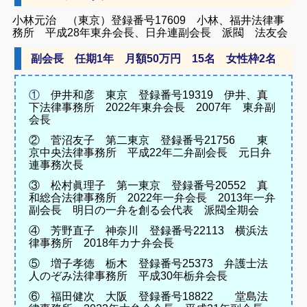
小林元治 （東京）登録番号17609 小林、福井法律事
務所 平成28年東弁会長、日弁連副会長 派閥 法友会
副会長 任期1年 月額50万円 15名 女性枠2名
①
伊井和彦 東京 登録番号19319 伊井、真
下法律事務所 2022年東弁会長 2007年 東弁副
会長
② 菅沼友子 第二東京 登録番号21756 東
京中央法律事務所 平成22年二弁副会長 元日弁
連事務次長
③ 松村眞理子 第一東京 登録番号20552 真
和総合法律事務所 2022年一弁会長 2013年一弁
副会長 明日の一弁を創る会代表 派閥全期会
④ 芳野直子 神奈川 登録番号22113 横浜法
律事務所 2018年カナ弁会長
⑤ 増子孝徳 栃木 登録番号25373 弁護士法
人のぞみ法律事務所 平成30年栃弁会長
⑥ 福田健次 大阪 登録番号18822 堂島法