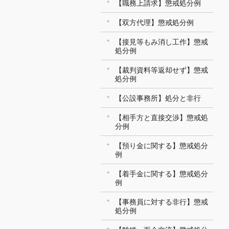
【職務上請求】懲戒処分例
【双方代理】懲戒処分例
【接見等もみ消し工作】懲戒
処分例
【裁判資料等返却せず】懲戒
処分例
【公設事務所】処分と非行
【相手方と直接交渉】懲戒処
分例
【預り金に関する】懲戒処分
例
【着手金に関する】懲戒処分
例
【事務員に対する非行】懲戒
処分例