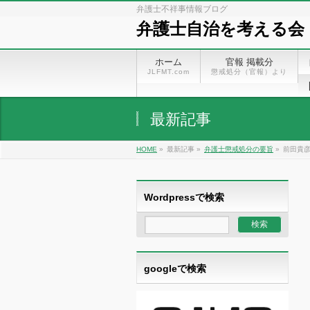
弁護士不祥事情報ブログ
弁護士自治を考える会
ホーム
官報 掲載分
JLFMT.com
懲戒処分（官報）より
最新記事
HOME
»
最新記事 »
弁護士懲戒処分の要旨
»
前田貴彦
Wordpressで検索
googleで検索