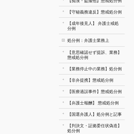
【痴漢・盗撮他】懲戒処分例
【守秘義務違反】懲戒処分例
【成年後見人】 弁護士戒処
分例
処分例：弁護士業務上
【意思確認せず提訴、業務】
懲戒処分例
【業務停止中の業務】処分例
【非弁提携】懲戒処分例
【医療過誤事件】懲戒処分例
【弁護士報酬】 懲戒処分例
【国選弁護人】処分例と記事
【判決文・証拠委任状偽造】
処分例