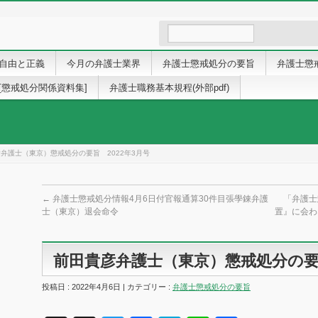
自由と正義
今月の弁護士業界
弁護士懲戒処分の要旨
弁護士懲
[懲戒処分関係資料集]
弁護士職務基本規程(外部pdf)
弁護士（東京）懲戒処分の要旨 2022年3月号
←
弁護士懲戒処分情報4月6日付官報通算30件目張學錬弁護
「弁護士
士（東京）退会命令
置』に会わ
前田貴彦弁護士（東京）懲戒処分の要旨
投稿日 : 2022年4月6日 | カテゴリー :
弁護士懲戒処分の要旨