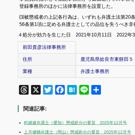
登録事務所のほかに法律事務所を設置した。
⑶被懲戒者の上記各行為は、いずれも弁護土法第20条
56条第1項に定める弁護士としての品位を失うべき非
４処分が効力を生じた日 2021年10月11日
2022年
前田貴彦法律事務所
住所
鹿児島県姶良市東餅田５
業種
弁護士事務所
Threads
X
Twitter
Facebook
Hatena
Line
共
有
関連記事:
村越健弁護士（愛知）懲戒処分の要旨 2025年12月号
上月健輔弁護士（岡山）懲戒処分の要旨 2025年12月号