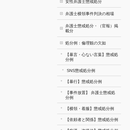
女性弁護士懲戒処分
弁護士横領事件判決の相場
弁護士懲戒処分・（官報）掲
載分
処分例：倫理観の欠如
【暴言・心ない言葉】懲戒処
分例
SNS懲戒処分例
【暴行】懲戒処分例
【事件放置】 弁護士懲戒処
分例
【横領・着服】懲戒処分例
【依頼者と関係】懲戒処分例