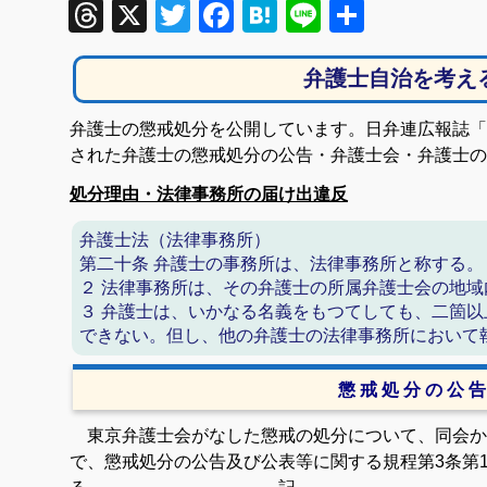
Threads
X
Twitter
Facebook
Hatena
Line
共
有
弁護士自治を考え
弁護士の懲戒処分を公開しています。日弁連広報誌「自
された弁護士の懲戒処分の公告・弁護士会・弁護士の
処分理由・法律事務所の届け出違反
弁護士法（法律事務所）
第二十条 弁護士の事務所は、法律事務所と称する。
２ 法律事務所は、その弁護士の所属弁護士会の地
３ 弁護士は、いかなる名義をもつてしても、二箇
できない。但し、他の弁護士の法律事務所において
懲 戒 処 分 の 公 告
東京弁護士会がなした懲戒の処分について、同会か
で、懲戒処分の公告及び公表等に関する規程第3条第