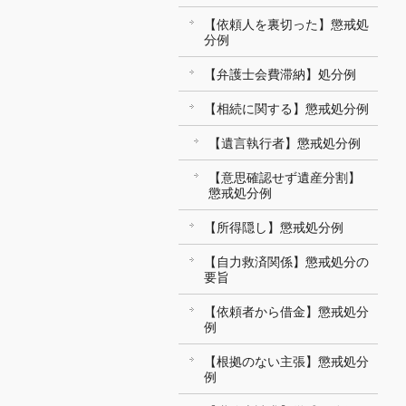
【依頼人を裏切った】懲戒処
分例
【弁護士会費滞納】処分例
【相続に関する】懲戒処分例
【遺言執行者】懲戒処分例
【意思確認せず遺産分割】
懲戒処分例
【所得隠し】懲戒処分例
【自力救済関係】懲戒処分の
要旨
【依頼者から借金】懲戒処分
例
【根拠のない主張】懲戒処分
例