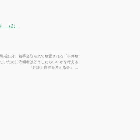
号 （2）
懲戒処分」着手金取られて放置される『事件放
ないために依頼者はどうしたらいいかを考える
『弁護士自治を考える会』
→