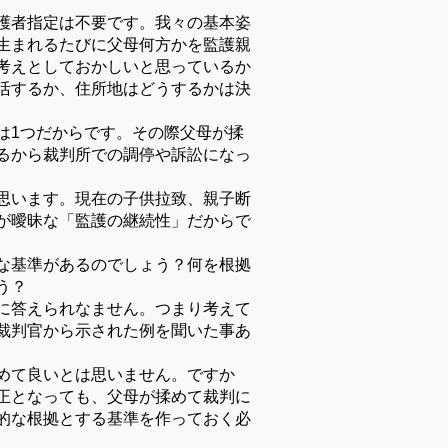
護者指定は不要です。我々の基本姿
生まれるたびに父母何方かを監護親
考えとしておかしいと思っているか
活するか、住所地はどうするかは決
は1つだからです。その際父母が揉
るから裁判所での調停や訴訟になっ
思います。現在の子供拉致、親子断
が曖昧な「監護の継続性」だからで
な基準があるのでしょう？何を根拠
う？
に答えられなません。つまり考えて
裁判官から示された例を聞いた事あ
めて良いとは思いません。ですか
正となっても、父母が揉めて裁判に
的な根拠とする基準を作っておく必