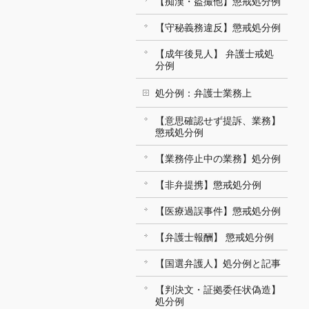
【痴漢・盗撮他】懲戒処分例
【守秘義務違反】懲戒処分例
【成年後見人】 弁護士戒処
分例
処分例：弁護士業務上
【意思確認せず提訴、業務】
懲戒処分例
【業務停止中の業務】処分例
【非弁提携】懲戒処分例
【医療過誤事件】懲戒処分例
【弁護士報酬】 懲戒処分例
【国選弁護人】処分例と記事
【判決文・証拠委任状偽造】
処分例