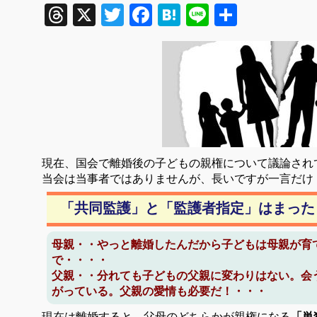
Threads
X
Twitter
Facebook
Hatena
Line
共
有
現在、国会で離婚後の子どもの親権について議論され
当会は当事者ではありませんが、長いですが一言だけ
「共同監護」と「監護者指定」はまった
母親・・やっと離婚したんだから子どもは母親が育
で・・・・
父親・・分れても子どもの父親に変わりはない。会
がっている。父親の愛情も必要だ！・・・
現在は離婚すると、父母のどちらかが親権になる
「単