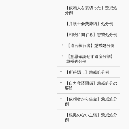
【依頼人を裏切った】懲戒処
分例
【弁護士会費滞納】処分例
【相続に関する】懲戒処分例
【遺言執行者】懲戒処分例
【意思確認せず遺産分割】
懲戒処分例
【所得隠し】懲戒処分例
【自力救済関係】懲戒処分の
要旨
【依頼者から借金】懲戒処分
例
【根拠のない主張】懲戒処分
例