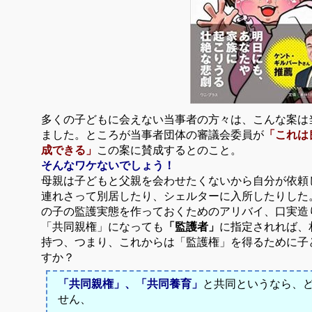
多くの子どもに会えない当事者の方々は、こんな案は
ました。ところが
当事者団体の審議会委員が
「
これは
成できる」
この案に賛成するとのこと。
そんなワケないでしょう！
母親は子どもと父親を会わせたくないから自分が依頼
連れさって別居したり、シェルターに入所したりした
の子の監護実態を作っておくためのアリバイ、口実造
「共同親権」になっても
「監護者」
に指定されれば、
持つ、つまり、これからは「監護権」を得るために子
すか？
「共同親権」、「
共同養育」
と共同というなら、
せん、