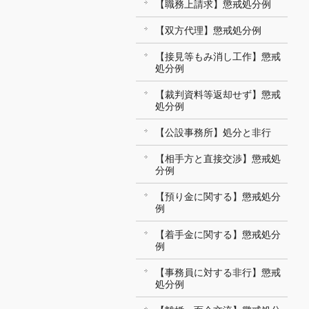
【職務上請求】懲戒処分例
【双方代理】懲戒処分例
【接見等もみ消し工作】懲戒
処分例
【裁判資料等返却せず】懲戒
処分例
【公設事務所】処分と非行
【相手方と直接交渉】懲戒処
分例
【預り金に関する】懲戒処分
例
【着手金に関する】懲戒処分
例
【事務員に対する非行】懲戒
処分例