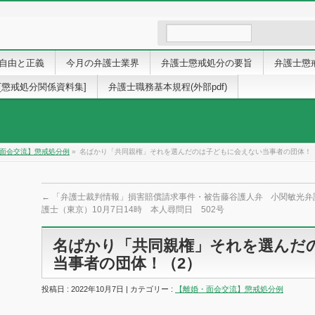
自由と正義
今月の弁護士業界
弁護士懲戒処分の要旨
弁護士懲
[懲戒処分関係資料集]
弁護士職務基本規程(外部pdf)
面会交流】懲戒処分例
»
名ばかり「共同親権」それを選んだのは子どもに会えない当事者の団体
←
「弁護士裁判情報」損害賠償請求事件・被告藤谷護人弁
小関敏光弁
護士（東京）10月7日14時 本人尋問日 502号
名ばかり「共同親権」それを選んだ
当事者の団体！（2）
投稿日 : 2022年10月7日 | カテゴリー :
【離婚・面会交流】懲戒処分例