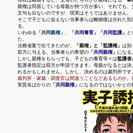
親権は同居している母親が持つ方が多い、それでも、
文句も出ないのですが、現実はそうではありません。
そこで子どもに会えない当事者らは離婚後は分れた別
る。
いわゆる
「共同親権」
、
「共同養育」「共同監護」
と
た。
法務省案で出てきたのが、
「親権」と「監護権」
は別
双方に与える。当事者らの希望の
「共同親権」
になる
しかし親権をもらっても、子どもの養育等々は
監護者
監護者指定は双方が申請できます。母親がなるとは決
れるかもしれません。しかし、決めるのは裁判所です
裁判所・家裁・調査官は間違うことなどあるものか。
実質名ばかりの
「共同親権」
になるのではないかとの