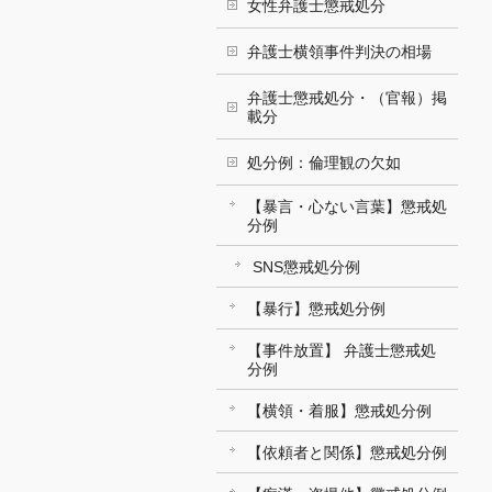
女性弁護士懲戒処分
弁護士横領事件判決の相場
弁護士懲戒処分・（官報）掲
載分
処分例：倫理観の欠如
【暴言・心ない言葉】懲戒処
分例
SNS懲戒処分例
【暴行】懲戒処分例
【事件放置】 弁護士懲戒処
分例
【横領・着服】懲戒処分例
【依頼者と関係】懲戒処分例