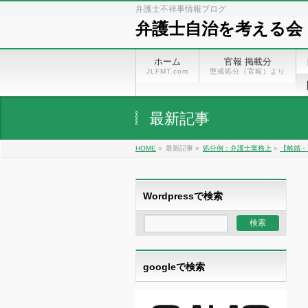
弁護士不祥事情報ブログ
弁護士自治を考える会
ホーム
官報 掲載分
JLFMT.com
懲戒処分（官報）より
最新記事
HOME
»
最新記事 »
処分例：弁護士業務上
»
【離婚・
Wordpressで検索
googleで検索