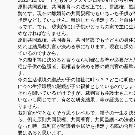
2022
/
10
/
06 子どもオンブズマン日本のHPから引用
原則共同親権、共同養育への法改正では、監護権、監
勢です。現在の離婚前の共同親権でもいちいち子供が
指定などしていません。離婚したら指定すること自体
らです。でも、現実的には子供がどっちの家で主に生
めなければなりません。
原則共同親権、共同養育、共同監護でも子どもの身体
めれば結局裁判官が決める事になります。現在も揉め
ているのですから。
その際平等に決めると言うなら明確な基準が必要だと
絶は子供の監護者、親権者を決める際の裁判官の基準
す。
今の生活環境の継続が子の福祉に叶う？？どこに明確
に今の生活環境の継続が子の福祉としているのでしょ
それを聞いているだけですが、裁判官も弁護士もこれ
いないも同じです。有名な研究結果、等が証拠として
りません。
裁判官が何となくそう思うレベルで、親子の一生を決
ら、例え原則共同親権、共同養育、共同監護への法改
なった時、裁判官が監護者や居所を指定する際の合理
要はあると思います。