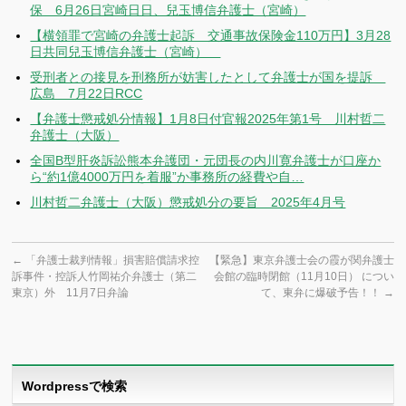
保 6月26日宮崎日日、兒玉博信弁護士（宮崎）
【横領罪で宮崎の弁護士起訴 交通事故保険金110万円】3月28
日共同兒玉博信弁護士（宮崎）
受刑者との接見を刑務所が妨害したとして弁護士が国を提訴
広島 7月22日RCC
【弁護士懲戒処分情報】1月8日付官報2025年第1号 川村哲二
弁護士（大阪）
全国B型肝炎訴訟熊本弁護団・元団長の内川寛弁護士が口座か
ら“約1億4000万円を着服”か事務所の経費や自…
川村哲二弁護士（大阪）懲戒処分の要旨 2025年4月号
←
「弁護士裁判情報」損害賠償請求控
【緊急】東京弁護士会の霞が関弁護士
訴事件・控訴人竹岡祐介弁護士（第二
会館の臨時閉館（11月10日） につい
東京）外 11月7日弁論
て、東弁に爆破予告！！
→
Wordpressで検索