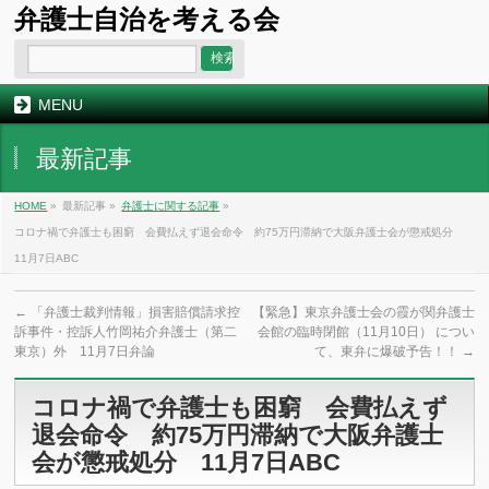
弁護士自治を考える会
MENU
最新記事
HOME
»
最新記事 »
弁護士に関する記事
»
コロナ禍で弁護士も困窮 会費払えず退会命令 約75万円滞納で大阪弁護士会が懲戒処分
11月7日ABC
←
「弁護士裁判情報」損害賠償請求控
【緊急】東京弁護士会の霞が関弁護士
訴事件・控訴人竹岡祐介弁護士（第二
会館の臨時閉館（11月10日） につい
東京）外 11月7日弁論
て、東弁に爆破予告！！
→
コロナ禍で弁護士も困窮 会費払えず
退会命令 約75万円滞納で大阪弁護士
会が懲戒処分 11月7日ABC