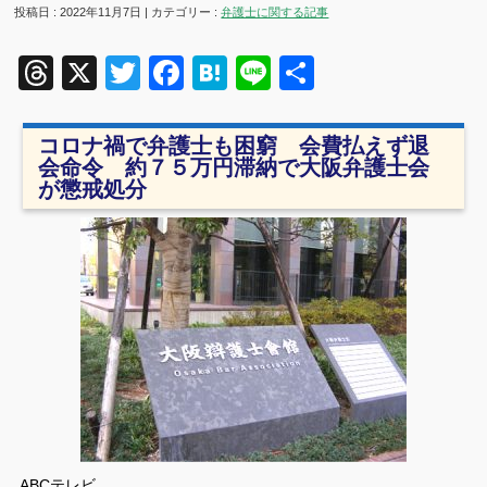
投稿日 : 2022年11月7日 | カテゴリー :
弁護士に関する記事
Threads
X
Twitter
Facebook
Hatena
Line
共
有
コロナ禍で弁護士も困窮 会費払えず退
会命令 約７５万円滞納で大阪弁護士会
が懲戒処分
ABCテレビ