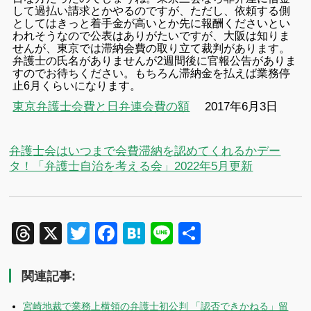
して過払い請求とかやるのですが、ただし、依頼する側
としてはきっと着手金が高いとか先に報酬くださいとい
われそうなので公表はありがたいですが、大阪は知りま
せんが、東京では滞納会費の取り立て裁判があります。
弁護士の氏名がありませんが2週間後に官報公告がありま
すのでお待ちください。もちろん滞納金を払えば業務停
止6月くらいになります。
東京弁護士会費と日弁連会費の額
2017年6月3日
弁護士会はいつまで会費滞納を認めてくれるかデー
タ！「弁護士自治を考える会」2022年5月更新
Threads
X
Twitter
Facebook
Hatena
Line
共
有
関連記事:
宮崎地裁で業務上横領の弁護士初公判 「認否できかねる」留