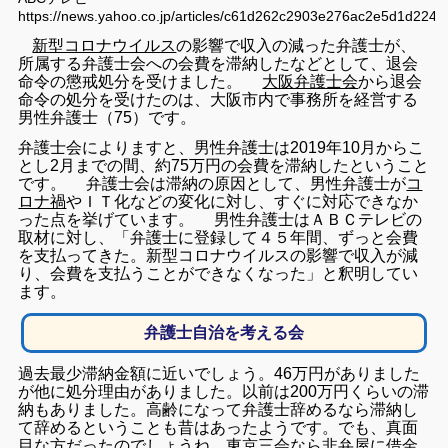
https://news.yahoo.co.jp/articles/c61d262c2903e276ac2e5d1d224
新型コロナウイルス
の影響で収入の減った弁護士が、
所属する弁護士会への会費を滞納したなどとして、退会
命令の懲戒処分を受けました。
大阪弁護士会
から退会
命令の処分を受けたのは、大阪市内で事務所を経営する
男性弁護士（75）です。
弁護士会によりますと、男性弁護士は2019年10月からこ
とし2月までの間、約75万円の会費を滞納したということ
です。 弁護士会は滞納の原因として、男性弁護士が
コ
ロナ禍
やＩＴ化などの変化に対し、すぐに対応できなか
った点を挙げています。 男性弁護士はＡＢＣテレビの
取材に対し、「弁護士に登録して４５年間、ずっと会費
を支払ってきた。新型コロナウイルスの影響で収入が減
り、会費を支払うことができなくなった」と釈明してい
ます。
弁護士自治を考える会
過去最少滞納金額に近いでしょう。46万円がありました
が他に処分理由がありました。以前は200万円くらいの滞
納もありました。高齢になって弁護士辞めるなら滞納し
て辞めるということも昔はあったようです。でも、真面
目な方だったのでしょうね。東京三会なら非弁屋に借金