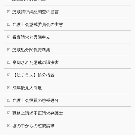
懲戒請求綱紀調査の提言
弁護士会懲戒委員会の実態
審査請求と異議申立
懲戒処分関係資料集
棄却された懲戒の議決書
【法テラス】処分措置
成年後見人制度
弁護士会役員の懲戒処分
職務上請求不正請求弁護士
塀の中からの懲戒請求