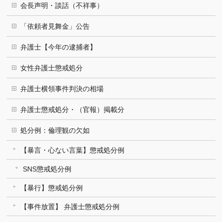
会長声明・談話（不祥事）
「依頼者見舞金」公告
弁護士【今年の逮捕者】
女性弁護士懲戒処分
弁護士横領事件判決の相場
弁護士懲戒処分・（官報）掲載分
処分例：倫理観の欠如
【暴言・心ない言葉】懲戒処分例
SNS懲戒処分例
【暴行】懲戒処分例
【事件放置】 弁護士懲戒処分例