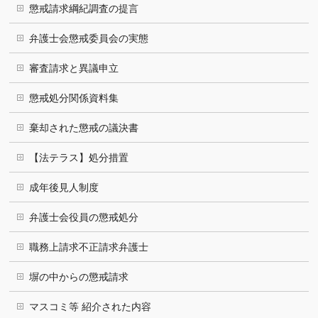
懲戒請求綱紀調査の提言
弁護士会懲戒委員会の実態
審査請求と異議申立
懲戒処分関係資料集
棄却された懲戒の議決書
【法テラス】処分措置
成年後見人制度
弁護士会役員の懲戒処分
職務上請求不正請求弁護士
塀の中からの懲戒請求
マスコミ等 紹介された内容