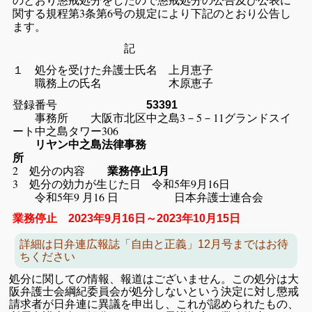
関する規程第3条第6号の規定により下記のとおり公告し
ます。
記
１ 処分を受けた弁護士氏名 上月恵子
職務上の氏名 木原恵子
登録番号
53391
事務所 大阪市北区中之島3－5－11グランドスイ
ート中之島タワー306
リヤン中之島法律事務
所
2 処分の内容
業務停止1月
3 処分の効力が生じた日 令和5年9月16日
令和5年9 月16 日 日本弁護士連合会
業務停止 2023年9月16日～2023年10月15日
詳細は日弁連広報誌「自由と正義」12月号まではお待
ちください
処分に関しての情報、報道はございません。この処分は大
阪弁護士会綱紀委員会が処分しないという決定に対し懲戒
請求者が日弁連に異議を申出し、これが認められたもの、