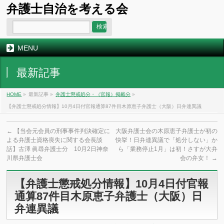
弁護士自治を考える会
MENU
最新記事
HOME
»
最新記事 »
弁護士懲戒処分・（官報）掲載分
»
【弁護士懲戒処分情報】10月4日付官報通算87件目木原恵子弁護士（大阪）日弁連異議
←
【当会元会員の刑事事件判決確定に
大阪弁護士会の木原恵子弁護士が初の
よる弁護士資格喪失に関する会長談
快挙！日弁連異議で「処分しない」か
話】古澤 眞尋弁護士分 10月2日神奈
ら「業務停止1月」は初！さすが大弁
川県弁護士会
会の弁女！
→
【弁護士懲戒処分情報】10月4日付官報
通算87件目木原恵子弁護士（大阪）日
弁連異議