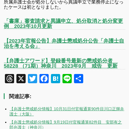
所属弁護士会が処分しないから異議申立で業務停止になっ
たケースは初となりました。
「書庫」審査請求と異議申立、処分取消と処分変更
例 2023年10月更新
【2023年官報公告】弁護士懲戒処分公告「弁護士自
治を考える会」
【弁護士アワード】登録番号最新の懲戒処分者
58228 （71期）神奈川 2023年9月 戒告 更新
Threads
X
Twitter
Facebook
Hatena
Line
共
有
関連記事:
【弁護士懲戒処分情報】10月31日付官報通算90件目川口正輝弁
護士（大阪）
【弁護士懲戒処分情報】9月19日付官報通算82件目 安部有之
郎弁護士（神奈川）