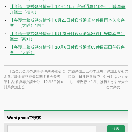
【弁護士懲戒処分情報】12月14日付官報通算110件目川崎尊義
弁護士（福岡）
【弁護士懲戒処分情報】8月21日付官報通算74件目岡本久次弁
護士（大阪）4回目
【弁護士懲戒処分情報】9月28日付官報通算86件目安岡幸男弁
護士（高知）
【弁護士懲戒処分情報】10月6日付官報通算89件目高田翔行弁
護士（大阪）
←
【当会元会員の刑事事件判決確定に
大阪弁護士会の木原恵子弁護士が初の
よる弁護士資格喪失に関する会長談
快挙！日弁連異議で「処分しない」か
話】古澤 眞尋弁護士分 10月2日神奈
ら「業務停止1月」は初！さすが大弁
川県弁護士会
会の弁女！
→
Wordpressで検索