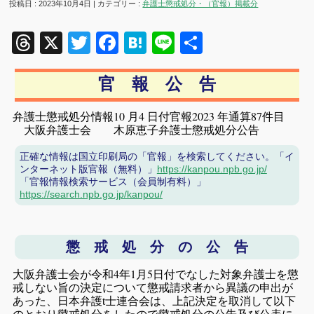
投稿日 : 2023年10月4日 | カテゴリー :
弁護士懲戒処分・（官報）掲載分
Threads
X
Twitter
Facebook
Hatena
Line
共
有
官 報 公 告
弁護士懲戒処分情報10 月4 日付官報2023 年通算87件目
大阪弁護士会 木原恵子弁護士懲戒処分公告
正確な情報は国立印刷局の「官報」を検索してください。「イ
ンターネット版官報（無料）」
https://kanpou.npb.go.jp/
「官報情報検索サービス（会員制有料）」
https://search.npb.go.jp/kanpou/
懲 戒 処 分 の 公 告
大阪弁護士会が令和4年1月5日付でなした対象弁護士を懲
戒しない旨の決定について懲戒請求者から異議の申出が
あった、日本弁護t士連合会は、上記決定を取消して以下
のとおり懲戒処分をしたので懲戒処分の公告及び公表に