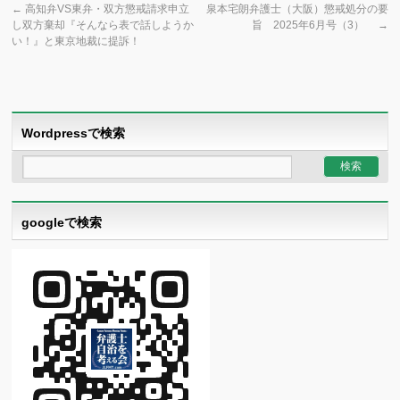
←
高知弁VS東弁・双方懲戒請求申立
泉本宅朗弁護士（大阪）懲戒処分の要
し双方棄却『そんなら表で話しようか
旨 2025年6月号（3）
→
い！』と東京地裁に提訴！
Wordpressで検索
googleで検索