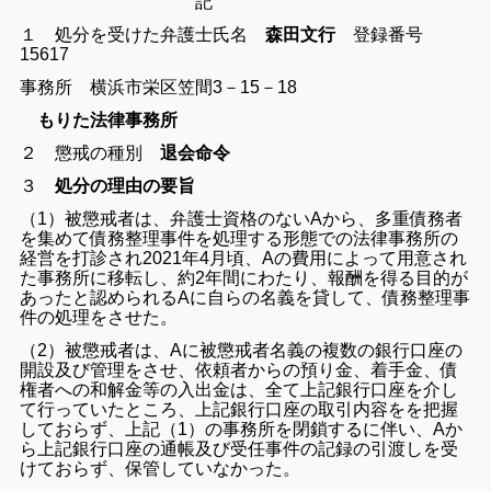
記
１ 処分を受けた弁護士
氏名
森田文行
登録番号
15617
事務所 横浜市栄区笠間3－15－18
もりた法律事務所
２ 懲戒の種別
退会命令
３
処分の理由の要旨
（1）被懲戒者は、弁護士資格のないAから、多重債務者
を集めて債務整理事件を処理する形態での法律事務所の
経営を打診され2021年4月頃、Aの費用によって用意され
た事務所に移転し、約2年間にわたり、報酬を得る目的が
あったと認められるAに自らの名義を貸して、債務整理事
件の処理をさせた。
（2）被懲戒者は、Aに被懲戒者名義の複数の銀行口座の
開設及び管理をさせ、依頼者からの預り金、着手金、債
権者への和解金等の入出金は、全て上記銀行口座を介し
て行っていたところ、上記銀行口座の取引内容をを把握
しておらず、上記（1）の事務所を閉鎖するに伴い、Aか
ら上記銀行口座の通帳及び受任事件の記録の引渡しを受
けておらず、保管していなかった。