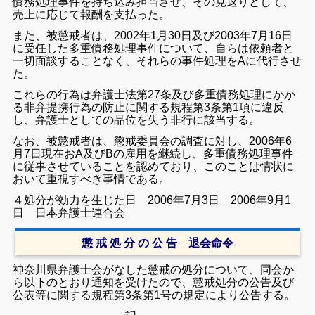
債務処理事件を持ち込み担当させ、その見返りとして、
売上に応じて報酬を支払った。
また、被懲戒者は、2002年1月30日及び2003年7月16日
に受任した多重債務処理事件について、自らは依頼者と
一切面談することなく、それらの事件処理をAに代行させ
た。
これらの行為は弁護士法第27条及び多重債務処理にかか
る非弁提携行為の防止に関する規程第3条第1項に違反
し、弁護士としての品位を失う非行に該当する。
なお、被懲戒者は、懲戒委員会の調査に対し、2006年6
月7日現在おA及びBの雇用を継続し、多重債務処理事件
に従事させていることを認めており、このことは情状に
おいて重視すべき事情である。
４処分が効力を生じた日 2006年7月3日 2006年9月1
日 日本弁護士連合会
懲 戒 処 分 の 公 告 退会命令
神奈川県弁護士会がなした懲戒の処分について、同会か
ら以下のとおり通知を受けたので、懲戒処分の公告及び
公表等に関する規程第3条第1号の規定により公告する。