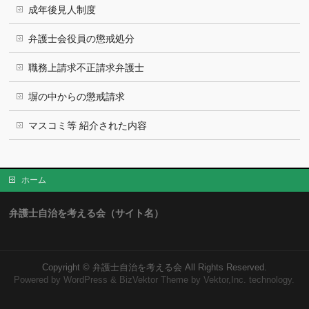
成年後見人制度
弁護士会役員の懲戒処分
職務上請求不正請求弁護士
塀の中からの懲戒請求
マスコミ等 紹介された内容
ホーム
弁護士自治を考える会（サイト名）
Copyright ©
弁護士自治を考える会
All Rights Reserved.
Powered by
WordPress
&
BizVektor Theme
by Vektor,Inc. technology.