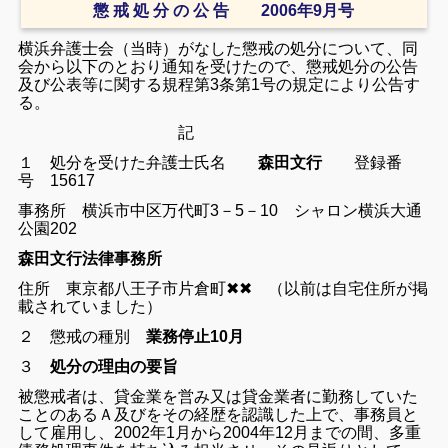
懲 戒 処 分 の 公 告 2006年9月号
横浜弁護士会（当時）がなした懲戒の処分について、同
会から以下のとおり通知を受けたので、懲戒処分の公告
及び公表等に関する規程第3条第1号の規定により公告す
る。
記
１ 処分を受けた弁護士氏名
森田文行
登録番
号 15617
事務所 横浜市中区万代町3－5－10 シャロン横浜大通
公園202
森田文行法律事務所
住所 東京都八王子市片倉町✖✖ （以前は自宅住所が掲
載されていました）
２ 懲戒の種別
業務停止10月
３
処分の理由の要旨
被懲戒者は、貸金業を営み又は貸金業者に勤務していた
ことのあるＡ及びをその経歴を認識した上で、事務員と
して雇用し、2002年1月から2004年12月までの間、多重