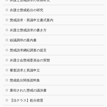
弁護士懲戒処分の研究
懲戒請求・異議申立書式案内
弁護士懲戒請求の書き方
紛議調停の案内書
懲戒請求綱紀調査の提言
弁護士会懲戒委員会の実態
審査請求と異議申立
懲戒処分関係資料集
棄却された懲戒の議決書
【法テラス】処分措置