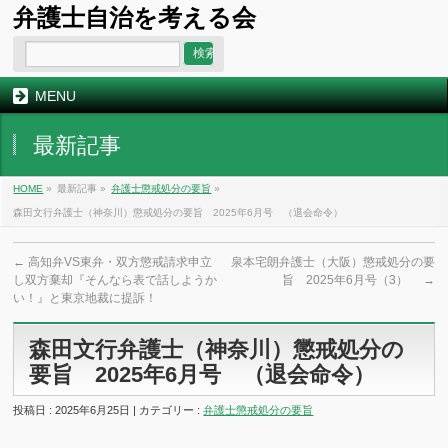
弁護士自治を考える会
MENU
最新記事
HOME
»
最新記事 »
弁護士懲戒処分の要旨
»
森田文行弁護士（神奈川）懲戒処分の要旨 2025年6月号 （退会命令）
←
高知弁VS東弁・双方懲戒請求申立
泉本宅朗弁護士（大阪）懲戒処分の要
し双方棄却『そんなら表で話しようか
旨 2025年6月号（3）
→
い！』と東京地裁に提訴！
森田文行弁護士（神奈川）懲戒処分の
要旨 2025年6月号 （退会命令）
投稿日 : 2025年6月25日 | カテゴリー :
弁護士懲戒処分の要旨