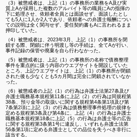
（3）被懲戒者は、上記（1）の事務所の業務をA及び実
質上Aが採用した複数のアルバイト等の職員にAの指揮の
下に処理させ、依頼者全員とは面談せず、面談したとし
ても5人に1人か2人であり、依頼者への弁護士報酬につい
ての説明は全く関与せず、委任契約書もAに言われるまま
押印していた。
（4）被懲戒者は、2023年3月、上記（1）の事務所を閉
鎖する際、閉鎖に伴う明渡し等の手続は、全てAが行い、
事件記録の保管や廃棄を自ら行わなかった。
（5）被懲戒者は、上記（1）の事務所の名称で債務整理
事件を重点的に扱う内容のウエブサイトを開設していた
ところ、上記ウエブサイトは、上記（1）の事務所が閉鎖
された後も少なくとも5カ月間は完全に閉鎖されていなか
った。
（6）
被懲戒者の上記（1）の行為は弁護士法第27条及び
弁護士職務基本規程第11条に上記（2）の行為は同規程第
38条、預り金等の取扱いに関する規程第4条第1項及び第
7条第2項に上記（3）の行為は債務整理事件処理の規律を
定める規程第3条及び第4条に、上記（4）の行為は弁護士
職務基本規程第18条に上記（5）の行為は弁護士等の広告
に関する規程第3条第1号に違反し、いずれも弁護士法第
56条第1項に定める弁護士としての品位を失うべき非行に
該当する。