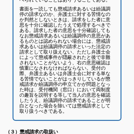
書面を一読しても懲戒請求あるいは紛議調
停の請求なのか、弁護士に対する苦情なの
か判然としないときは、請求をした者に意
思を十分に確認したうえで処理するべきで
ある。請求した者の意思を十分確認しても
なお懲戒請求あるいは紛議調停の意思があ
るものとは認められない場合には、懲戒請
求あるいは紛議調停の請求といった法定の
請求として取り扱えない、ただし弁護士会
によって懲戒事件が隠蔽されたと後で非難
されないことがないよう、右の意思確認は
慎重になされなければならない。受付の
際、弁護士あるいは弁護士会に対する単な
る苦情でないことがはっきりしているが懲
戒請求か紛議調停の申立てかが問題となっ
た時は、受付機関（窓口）において両制度
の趣旨を説明する等して当人の意思を確認
したうえ、紛議調停の請求であることが明
白となった場合を除いては懲戒請求として
取り扱うべきである。
（３）懲戒請求の取扱い