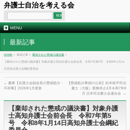
弁護士自治を考える会
MENU
最新記事
HOME
»
最新記事 »
棄却された懲戒の議決書
»
【棄却された懲戒の議決書】対象弁護士高知弁護士会前会長 令和7年第5号 令和8年1月14
日高知弁護士会綱紀委員会
←
書庫【弁護士会副会長の懲戒処分・
【懲戒処分事例の公表】松本稜平司法
不祥事】2026年1月更新
書士（大阪）業務停止4月令和7年8
月 日本司法書士会連合会
→
【棄却された懲戒の議決書】対象弁護
士高知弁護士会前会長 令和7年第5
号 令和8年1月14日高知弁護士会綱紀