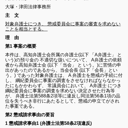
大塚
・
津田
法律
事務所
主 文
対象
弁護士
につき
、
懲戒
委員
会
に
事案
の
審査
を
求め
ない
こと
を
相当
と
する
。
理 由
第1 事案の概要
本件
は
、
高知
弁護士
会
所属
の
弁護士
(
以下
「
A
弁護士
」
と
いう
)
の
預り
金
の
不適切
な
扱い
について
、
A
弁護士
の
依頼
者
から
高知
弁護士
会
(
以下
「
当会
」
と
いう
。
)
に
苦情
の
申
出
が
あっ
た
の
で
ある
から
、
当会
会長
(
以下
「
会長
」
とい
う
。
)
で
あっ
た
対象
弁護士
は
、
A
弁護士
を
懲戒
の
手続
に
付
し
、
綱紀
委員
会
に
事案
の
調
査
を
さ
せ
なけれ
ば
なら
なかっ
た
にもかかわらず
、
常
議員
会
において
、
A
弁護士
に
つき
綱紀
委員
会
に
事案
の
調査
を
求め
ない
決定
さ
せ
た
行為
等
が
、
弁護士
法
第58
8
条
2
項
等
に
違反
し
同
法
第
56
条
1
項
の
品
位
を
失う
べき
非行
に
あたる
として
、
懲戒
の
申
立て
が
さ
れ
た
事案
で
ある
。
第2 懲戒請求事由の要旨
1 懲戒請求事由1 (弁護士法第58条2項違反)