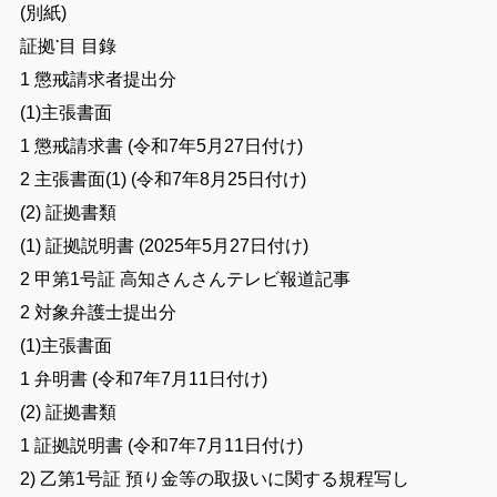
(
別
紙)
証
拠
་
目
目錄
1
懲戒
請求者
提出
分
(
1
)
主張
書面
1
懲戒
請求
書
(
令和
7
年
5
月
27
日
付け
)
2
主張
書面
(
1
)
(
令和
7
年
8
月
25
日
付け
)
(
2
)
証拠
書類
(
1
)
証拠
説明
書
(
2025
年
5
月
27
日
付け
)
2
甲
第
1
号証
高知さんさんテレビ
報道
記事
2
対象
弁護士
提出
分
(
1
)
主張
書面
1
弁明
書
(
令和
7
年
7
月
11
日
付け
)
(
2
)
証拠
書類
1
証拠
説明
書
(
令和
7
年
7
月
11
日
付け
)
2
)
乙
第
1
号証
預り
金
等
の
取扱い
に関する
規程
写し