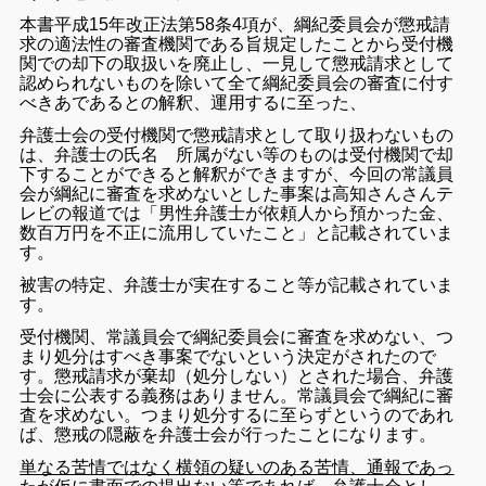
本書平成15年改正法第58条4項が、綱紀委員会が懲戒請
求の適法性の審査機関である旨規定したことから受付機
関での却下の取扱いを廃止し、一見して懲戒請求として
認められないものを除いて全て綱紀委員会の審査に付す
べきあであるとの解釈、運用するに至った、
弁護士会の受付機関で懲戒請求として取り扱わないもの
は、弁護士の氏名 所属がない等のものは受付機関で却
下することができると解釈ができますが、今回の常議員
会が綱紀に審査を求めないとした事案は高知さんさんテ
レビの報道では「男性弁護士が依頼人から預かった金、
数百万円を不正に流用していたこと」と記載されていま
す。
被害の特定、弁護士が実在すること等が記載されていま
す。
受付機関、常議員会で綱紀委員会に審査を求めない、つ
まり処分はすべき事案でないという決定がされたので
す。懲戒請求が棄却（処分しない）とされた場合、弁護
士会に公表する義務はありません。常議員会で綱紀に審
査を求めない。つまり処分するに至らずというのであれ
ば、懲戒の隠蔽を弁護士会が行ったことになります。
単なる苦情ではなく横領の疑いのある苦情、通報であっ