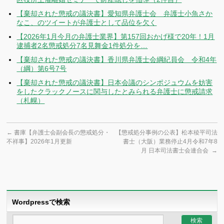
【棄却された懲戒の議決書】愛知県弁護士会 弁護士小魚さか
なこ、のツイートが弁護士として品位を欠く
【2026年1月今月の弁護士業界】第157回おかげ様で20年！1月
逮捕者2名懲戒処分7名見舞金1件処分を…
【棄却された懲戒の議決書】香川県弁護士会綱紀員会 令和4年
（綱）第6号7号
【棄却された懲戒の議決書】日本会議のシンポジュウムを妨害
をしたクラックノースに関与したとみられる弁護士に懲戒請求
（札幌）
←
書庫【弁護士会副会長の懲戒処分・
【懲戒処分事例の公表】松本稜平司法
不祥事】2026年1月更新
書士（大阪）業務停止4月令和7年8
月 日本司法書士会連合会
→
Wordpressで検索