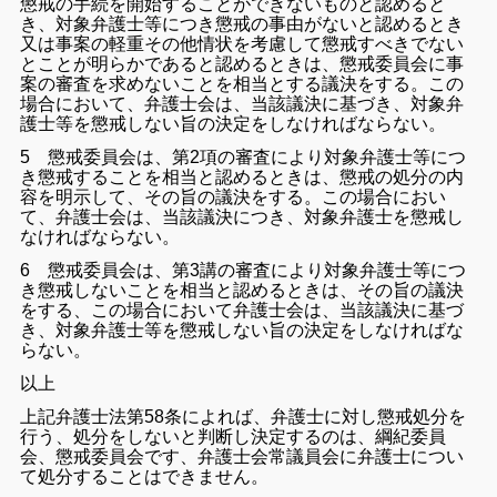
懲戒の手続を開始することができないものと認めると
き、対象弁護士等につき懲戒の事由がないと認めるとき
又は事案の軽重その他情状を考慮して懲戒すべきでない
とことが明らかであると認めるときは、懲戒委員会に事
案の審査を求めないことを相当とする議決をする。この
場合において、弁護士会は、当該議決に基づき、対象弁
護士等を懲戒しない旨の決定をしなければならない。
5 懲戒委員会は、第2項の審査により対象弁護士等につ
き懲戒することを相当と認めるときは、懲戒の処分の内
容を明示して、その旨の議決をする。この場合におい
て、弁護士会は、当該議決につき、対象弁護士を懲戒し
なければならない。
6 懲戒委員会は、第3講の審査により対象弁護士等につ
き懲戒しないことを相当と認めるときは、その旨の議決
をする、この場合において弁護士会は、当該議決に基づ
き、対象弁護士等を懲戒しない旨の決定をしなければな
らない。
以上
上記弁護士法第58条によれば、弁護士に対し懲戒処分を
行う、処分をしないと判断し決定するのは、綱紀委員
会、懲戒委員会です、弁護士会常議員会に弁護士につい
て処分することはできません。