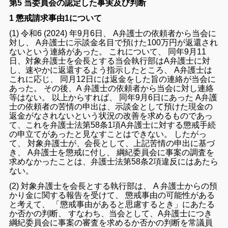
第5 当委員会の認定した事実及び
判断
1 懲戒請求事由1について
(
1
)
令和
6
(
2024
)
年
9
月
6
日
、
A
弁護士
の
依頼
者
から
当会
に
対し
、
A
弁
護士
に
示談
金
名目
で預け
た100
万
円
が
返還
さ
れ
ない
という
連絡
が
あっ
た
。
これ
について
、
同年
9
月
11
日
、
対象
弁護士
を
会長
と
する
当会
執行
部
は
A
弁
護士
に対
し
、
速やか
に
返還
する
よう
指示
し
た
ところ
、
A
弁護士
は
これ
に
応じ
、
同月
12
日
に
は
返金
を
し
た
旨
の
連絡
が
当会
に
あっ
た
。
その後
、
A
弁護士
の
依
頼者
から
当会
に対し
連絡
等
は
ない
。
以上
から
すれ
ば
、
同年
9
月6
日
に
あっ
た
A
弁護
士
の
依頼
者
の
苦情
の
申出
は
、
示談
金
として
預け
た
現金
の
返金
が
なさ
れ
ない
という
状況
の
改善
を
求める
もの
で
あっ
て
、
これ
を
弁護士
法
第
58
条
1
項
A
弁護士
に対する
懲戒
手続
の
申
立て
が
あっ
た
と
見なす
こと
は
でき
ない
。
したがっ
て
、
対象
弁護士
が
、
会長
として
、
上記
苦情
の
申出
に
基づ
き
、
A
弁
護士
を
懲戒
に
付し
、
綱紀
委員
会
に
事案
の
調査
を
求め
なかっ
た
こと
は
、
弁護士
法
第
58
条
2
項
違反
に
は
あたら
ない
。
(
2
)
対象
弁護士
を
会長
と
する
執行部
は
、
A
弁護士
から
の
預
かり
金
に関する
報告
を
受け
て
、
懲戒
事由
の
可能
性
が
ある
と
考え
て
、
「
懲戒
事由
が
ある
と
思慮
する
とき
」
に
あたる
か
否
か
の
判断
、
すなわち
、
当会
として
、
A
弁護士
につき
綱紀
委員
会
に
事案
の
審査
を
求める
か
否
か
の
判断
を
常
議員