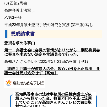
(
3
)
乙
第
2
号
書
条
解
弁護士
法
写し
乙
第
3
号証
平成
23
年
弁護士
懲戒
手続
の
研究
と
実務
(
第
三
版
)
写し
懲戒請求書
懲戒を求める事由
第一 弁護士会に会員の苦情がありながら、綱紀委員会
に審査を求めない決定を常議員会で行った。
高知さんさんテレビ2025年5月21日の報道（甲1）
【独自】弁護士が依頼人の金、数百万円を不正流用 弁
護士会は懲戒処分せず【高知】
高知県香南市の法律事務所の男性弁護士が依
頼人から預かった金、数百万円を不正に流用
依頼人の金を不正に流用したのは香南市で法
していたことが高知さんさんテレビの独自取
律事務所を開いていた男性弁護士です。
材で分かりました。