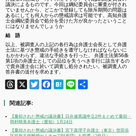
議決によるものです。今回は綱紀委員会に審査が付され
ていませんから、どこかで登録しても除斥期間の問題は
あるにしても何人からの懲戒請求は可能です。高知弁護
士会綱紀委員会で処分を受けた方が良かったということ
にはなりませんでしょうか
結 語
以上、被調査人の上記の各行為は弁護士会長として弁護
士法に基づき懲戒の手続きを遵守しなければならないに
もかかわらず、違法な手続きを行った。 弁護士法第56条
第1項の弁護士としての品位を失うべき非行に該当するの
で貴弁護士会に於いて調査し処分されたい。
被調査人の
答弁書の送付を求めます。
Threads
X
Twitter
Facebook
Hatena
Line
共
有
関連記事:
【棄却された懲戒の議決書】日弁連異議申立2件まとめて棄却・
岡村晴美弁護士（愛知）1月24日
【棄却された懲戒の議決書】宮下真理子弁護士（東京）世田谷
区役所主催離婚セミナーで財産隠しを指導（2件目）