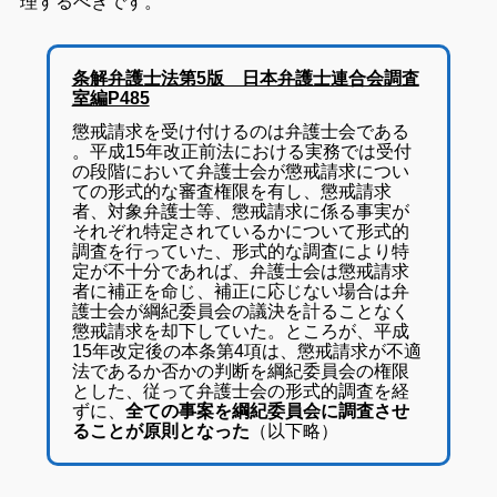
理するべきです。
条解弁護士法第5版 日本弁護士連合会調査
室編P485
懲戒請求を受け付けるのは弁護士会である
。平成15年改正前法における実務では受付
の段階において弁護士会が懲戒請求につい
ての形式的な審査権限を有し、懲戒請求
者、対象弁護士等、懲戒請求に係る事実が
それぞれ特定されているかについて形式的
調査を行っていた、形式的な調査により特
定が不十分であれば、弁護士会は懲戒請求
者に補正を命じ、補正に応じない場合は弁
護士会が綱紀委員会の議決を計ることなく
懲戒請求を却下していた。ところが、平成
15年改定後の本条第4項は、懲戒請求が不適
法であるか否かの判断を綱紀委員会の権限
とした、従って弁護士会の形式的調査を経
ずに、
全ての事案を綱紀委員会に調査させ
ることが原則となった
（以下略）