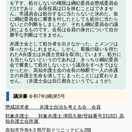
を下す、処分しないの権限は綱紀委員会懲戒委員会
だけであり、会長役員は口を挟むことはできませ
ん。常議員会は処分するに当たらないと決めた。仮
に綱紀委員会に審査を付したとしても処分に当たら
ないとの判断をしましたが、それも綱紀委員会の議
決によるものです。会長は会員の身分について自分
勝手な判断はできません。
弁護士会として処分者を出さなかった。とメンツは
保ったかもしれません。しかし、着服の疑いを持た
れたA弁護士は弁護士登録を取消しています。処分に
も当たらないというのであれば、きっちり綱紀委員
会で審査して処分しないという議決をすべきではな
かったか、高知弁護士会の会長の独断で一人の弁護
士の弁護士生命を潰してしまったことには変わりま
せん。（弁護士会は自己都合というでしょうが）
議決
書
令
和
7
年
(
綱
)
第
5
号
懲戒
請求
者 弁護士自治を考える会 会員
対象
弁護士 対象弁護士 津田久敬(登録番号33182) 高
知弁護士会所属
高知
市
升形
4-3
県庁
前
クリニック
ビル
3
階