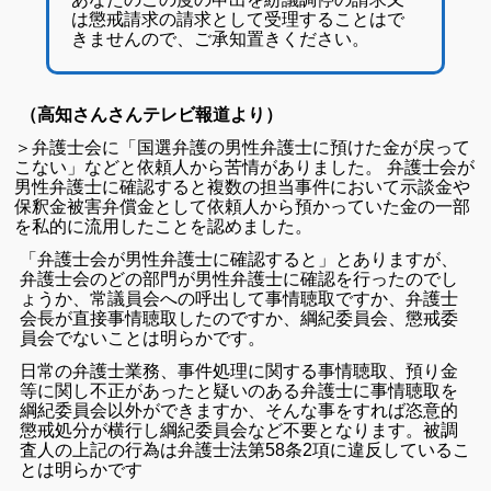
は懲戒請求の請求として受理することはで
きませんので、ご承知置きください。
（高知さんさんテレビ報道より）
＞弁護士会に「国選弁護の男性弁護士に預けた金が戻って
こない」などと依頼人から苦情がありました。 弁護士会が
男性弁護士に確認すると複数の担当事件において示談金や
保釈金被害弁償金として依頼人から預かっていた金の一部
を私的に流用したことを認めました。
「弁護士会が男性弁護士に確認すると」とありますが、
弁護士会のどの部門が男性弁護士に確認を行ったのでし
ょうか、常議員会への呼出して事情聴取ですか、弁護士
会長が直接事情聴取したのですか、綱紀委員会、懲戒委
員会でないことは明らかです。
日常の弁護士業務、事件処理に関する事情聴取、預り金
等に関し不正があったと疑いのある弁護士に事情聴取を
綱紀委員会以外ができますか、そんな事をすれば恣意的
懲戒処分が横行し綱紀委員会など不要となります。被調
査人の上記の行為は弁護士法第58条2項に違反しているこ
とは明らかです