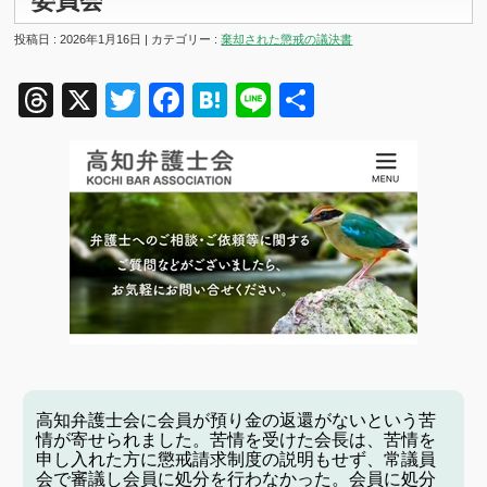
委員会
投稿日 : 2026年1月16日 | カテゴリー :
棄却された懲戒の議決書
Threads
X
Twitter
Facebook
Hatena
Line
共
有
高知弁護士会に会員が預り金の返還がないという苦
情が寄せられました。苦情を受けた会長は、苦情を
申し入れた方に懲戒請求制度の説明もせず、常議員
会で審議し会員に処分を行わなかった。会員に処分