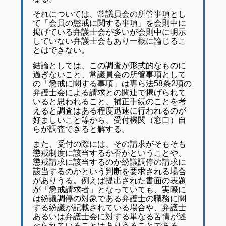
それについては、常議員会の所管事項とし
て「会員の懲戒に関する事項」を会則中に
掲げている弁護士会が多いが会則中に明示
していない弁護士会もあり一概に論じるこ
とはできない。
結論としては、この調査が形式的なものに
過ぎないこと、常議員会の所管事項として
の「懲戒に関する事項」は専ら法58条2項の
弁護士会による請求との関連で掲げられて
いると思われること、補正手続のことを考
えると調査はある程度迅速に行われるのが
好ましいこと等から、受付機関（窓口）自
らが調査できると解する。
また、受付の際には、その請求がそもそも
懲戒制度に該当するか否かということや、
懲戒請求に該当するのか紛議調停の請求に
該当するのかという判断を要求される場合
がありうる。例えば提出された書面の表題
が「懲戒請求者」となっていても、実際に
は紛議調停の対象である弁護士の職務に関
する紛議が記載されている場合や、弁護士
あるいは弁護士会に対する単なる苦情が述
べられていることはありうることである。