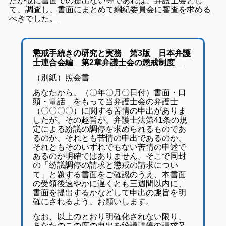
たが仮に書面での提出ない等であれば、弁護士会とし
て、調査し、書面にまとめて綱紀委員会に審査を求める
べきでした。
懲戒手続きの研究と実務 第3版 日本弁護
士連合会編 第2章弁護士会の懲戒制度
（別紙）照会書
あなたから、（〇年〇月〇日付）書面・口
頭・電話 をもって当弁護士会の弁護士
（〇〇〇〇）に関する苦情の申出がありま
したが、その趣旨が、弁護士法第41条の規
定による紛議の調停を求められるものであ
るのか、それとも苦情の申出であるのか、
それともそのいずれでもない苦情の申述で
あるのか明確ではありません。そこで同封
の「紛議調停の請求と懲戒の請求につい
て」と題する書面をご確認のうえ、本書面
の受領後速やかに遅くとも三週間以内に、
書面を提出するかなどして申出の趣旨を明
確にされるよう、お願いします。
なお、以上のとおり明確化されない限り、
あなたのこの度の申出を紛議調停の請求又