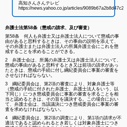
高知さんさんテレビ
https://news.yahoo.co.jp/articles/9089b67a2b8d47
弁護士法第58条（懲戒の請求、及び審査）
第58条 何人も弁護士又は弁護士法人について懲戒の事
由があると思料するときは、その事由の説明を添えて、
その弁護士または弁護士法人の所属弁護士会にこれを懲
戒することを求めることができる。
2 弁護士会は、所属の弁護士又は弁護士法人について、
懲戒の事由があると思料するとき又は前項の請求があっ
たときは、懲戒の手続に付し綱紀委員会に事案の審査を
させなければならない。
3 綱紀委員会は、第2項の審査により、対象弁護士等
（懲戒の手続に付された弁護士、弁護士法人をいう、以
下同じ）につき懲戒委員会に事案の審査を求ることを相
当と認めるときは、その旨を議決する。この場合におい
て、弁護士会は、当該議決につき懲戒委員会に事案の審
査を求めなければならない。
4 綱紀委員会は、第2項の調査により、第1項の請求が不
適法であると認められるとき若しくは対象弁護士につき