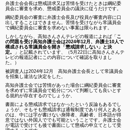
弁護士会会長は懲戒請求又は苦情を受けたときは綱紀委
員会に審査を求め、懲戒委員会の議決に従うだけです。
綱紀委員会の審査に弁護士会長及び役員が審査内容に口
出しすることはできません。苦情を受けながら常議員会
で綱紀委員会に審査を求めない事案は限られます。
しかしながら、高知さんさんテレビの報道によれば「
こ
の問題を受け高知弁護士会は2024年12月、弁護士10人で
構成される常議員会を開き「懲戒請求しない」と決
定。
」と記載されています、（5月22日に高知さんさんテ
レビの報道記者にこの内容について確認を取りまし
た。）
被調査人は2024年12月 高知弁護士会長として常議員会
を招集し違法な決定をした。
高知弁護士会では苦情があった場合に綱紀委員会に審査
を求めずに常議員会で処分について判断しても良いとす
る規約が存在するのでしょうか、
書面による懲戒請求ではなかったという反論もあるでし
ょうが、そもそも懲戒請求は通報制度であり何人とある
のは、中には字が書けない身障者、高齢者、日本語が得
意ではない外国人ででも可能ということです。弁護士会
が電話で受けても後で書面にして懲戒の申立てとして受