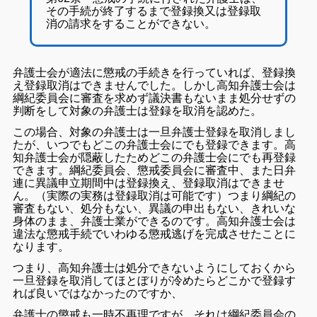
その手続が終了するまで登録換又は登録取
消の請求をすることができない。
弁護士会が適法に懲戒の手続きを行っていれば、登録換
え登録取消はできませんでした。しかし高知弁護士会は
綱紀委員会に審査を求めず議決書もないまま処分せずの
判断をして対象の弁護士は登録を取消を認めた。
この場合、対象の弁護士は一旦弁護士登録を取消しまし
たが、いつでもどこの弁護士会にでも登録できます。高
知弁護士会が隠蔽したためどこの弁護士会にでも再登録
できます。綱紀委員会、懲戒委員会に審査中、また日弁
連に異議申立期間中は登録換え、登録取消はできませ
ん。（実際の実務は登録取消は可能です）つまり綱紀の
審査もない、処分もない、異議の申出もない、きれいな
身体のまま、弁護士業ができるのです。高知弁護士会は
違法な懲戒手続でいわゆる懲戒逃げを完成させたことに
なります。
つまり、高知弁護士は処分できないようにしておくから
一旦登録を取消してほとぼりが冷めたらどこかで登録す
れば良いではなかったのですか、
弁護士の懲戒も一時不再理ですが、それは綱紀委員会の