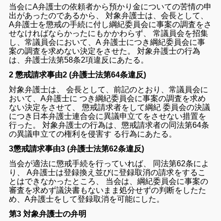
当会
に
A
弁護士
の
依頼
者
から
預かり
金
について
の
苦情
の
申
出
が
あっ
た
のであ
る
から
、
対象
弁護士
は
、
会長
として
、
A
弁護士
を
懲戒
の
手続
に
付し
綱紀
委員
会
に
事案
の
調査
を
さ
せ
なけれ
ば
なら
かっ
た
にもかかわらず
、
常
議員
会
を招集
し
、
常
議員
会
において
、
A
弁護士
につき
綱紀
委員
会
に
事
案
の
調査
を
求め
ない
決定
を
さ
せ
た
。
対象
弁護士
の
行為
は
、
弁護士
法
第
58
条
2
項
違反
に
あたる
。
2 懲戒請求事由2 (弁護士法第64条違反)
対象
弁護士
は
、
会長
として
、
前記
の
とおり
、
常
議員
会
に
おいて
、
A
弁護士
に
つき
綱紀
委員
会
に
事案
の
調査
を
求め
ない
決定
を
さ
せ
て
、
懲戒
請求
者
を
し
て
綱紀
委員
会
の
決議
につき
日本
弁護士
連合
会
に
異議
申
立て
を
さ
せ
ない
措置
を
行っ
た
。
対象
弁護士
の
行為
は
、
懲戒
請求
者
の
同
法
第
64
条
の
異議
申
立て
の
権利
を
侵害
す
る
行為
に
あたる
。
3懲戒請求事由3 (弁護士法第62条違反)
当会
が
適法
に
懲戒
手続
を
行っ
て
いれ
ば
、
同
法
第
62
条
によ
り
、
A
弁護士
は
登
録換え
並びに
登録
取消
の
請求
を
する
こ
と
は
でき
なかっ
た
ところ
、
当会
は
、
綱紀
委員
会
に
事案
の
審査
を
求め
ず
議決
書
も
ない
まま
処分
せ
ず
の
判断
を
し
た
た
め
、
A
弁護士
を
し
て
登録
取消
を
可能
に
し
た
。
第3 対象弁護士の弁明