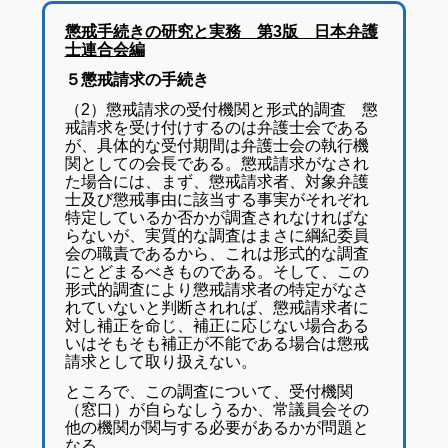
懲戒手続きの研究と実務 第3版 日本弁護
士連合会編
５懲戒請求の手続き
（2）懲戒請求の受付機関と形式的調査 懲
戒請求を受け付けするのは弁護士会である
が、具体的な受付期間は弁護士会の執行機
関としての会長である。懲戒請求がなされ
た場合には、まず、懲戒請求者、対象弁護
士及び懲戒事由に該当する事実がそれぞれ
特定しているか否かが調査されなければな
らないが、実質的な調査はまさに綱紀委員
会の職責であるから、これは形式的な調査
にとどまるべきものである。そして、この
形式的調査により懲戒請求者の特定がなさ
れていないと判断されれば、懲戒請求者に
対し補正を命じ、補正に応じない場合ある
いはそもそも補正が不能である場合は懲戒
請求として取り扱えない。
ところで、この調査について、受付機関
（窓口）が自らなしうるか、常議員会その
他の機関が関与する必要があるかが問題と
なる。