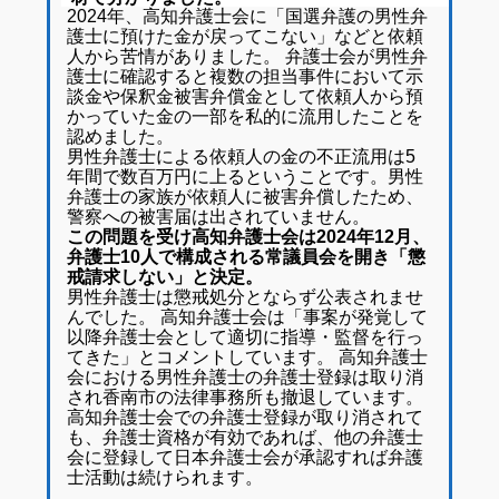
2024年、高知弁護士会に「国選弁護の男性弁
護士に預けた金が戻ってこない」などと依頼
人から苦情がありました。 弁護士会が男性弁
護士に確認すると複数の担当事件において示
談金や保釈金被害弁償金として依頼人から預
かっていた金の一部を私的に流用したことを
認めました。
男性弁護士による依頼人の金の不正流用は5
年間で数百万円に上るということです。男性
弁護士の家族が依頼人に被害弁償したため、
警察への被害届は出されていません。
この問題を受け高知弁護士会は2024年12月、
弁護士10人で構成される常議員会を開き「懲
戒請求しない」と決定。
男性弁護士は懲戒処分とならず公表されませ
んでした。 高知弁護士会は「事案が発覚して
以降弁護士会として適切に指導・監督を行っ
てきた」とコメントしています。 高知弁護士
会における男性弁護士の弁護士登録は取り消
され香南市の法律事務所も撤退しています。
高知弁護士会での弁護士登録が取り消されて
も、弁護士資格が有効であれば、他の弁護士
会に登録して日本弁護士会が承認すれば弁護
士活動は続けられます。