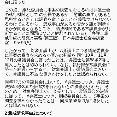
会
に
諮っ
た
。
この
点
、
綱紀
委員
会
に
事案
の
調査
を
命じる
の
は
弁護士
会
の
執行
機関
として
の
会長
で
ある
が
「
懲戒
の
事由
が
ある
と
思料
する
とき
」
に
調査
を
命じる
こと
が
義務づけ
られ
て
い
る
わけ
で
ある
から
、
懲戒
事由
が
ある
か
否
か
を
誰
が
判断
す
る
か
が
問題
と
なる
ところ
、
議決
機関
で
ある
常
議員
会
が
判
断
する
こと
に
問題
は
な
いと
解釈
さ
れ
て
いる
(
「
弁護士
懲
戒
手続
の
研究
と
実務
(
第
三
版
)
」
日本
弁護
士
連合
会
調査
室
、
95
~
96
頁
)
したがって
、
対象
弁護士
が
、
A
弁護士
につき
綱紀
委員
会
に
事案
の
審査
を
求
めるか
否
か
の
判断
を
同年
10
月
、
11
月
、
12
月
の
常
議員
会
に
諮っ
た
こと
は
、
弁護士
法
第
58
条
2
項
に
違反
し
た
と
は
認め
られ
ない
。
なお
、
執行
部
が
常
議員
会
に
諮っ
た
経過
から
する
と
、
対象
弁護士
が
常
議員
会
におい
て
、
常
議員
に
不当
な
働きかけ
を
し
た
と
は
認め
られ
ない
。
同年
12
月
の
常
議員
会
において
、
A
弁護士
につき
、
弁護士
法
第
58
条
2
項
の
会
請求
を
行わ
ない
と
の
決議
が
され
た
。
そ
の
ため
、
対象
弁護士
が
、
会長
と
し
て
、
常
議員
会
の
決議
に従って
、
A
弁護士
につき
、
綱紀
委員
会
に対して
事案
の
調査
を
求め
なかっ
た
こと
は
、
同
法
第
58
条
2
項
に
違反
し
た
と
は
認め
られ
ない
。
2 懲戒請求事由2について