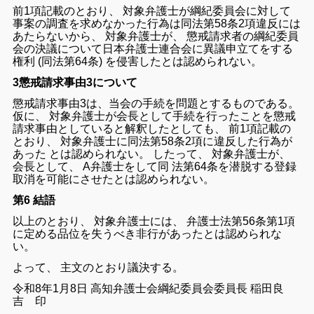
前
1
項
記載
の
とおり
、
対象
弁護士
が
綱紀
委員
会
に対して
事案
の
調査
を
求め
な
かっ
た
行為
は
同
法
第
58
条
2
項
違反
に
は
あたら
ない
から
、
対象
弁護士
が
、
懲戒
請求
者
の
綱紀
委員
会
の
決議
について
日本
弁護士
連合
会
に
異議
申
立て
を
する
権利
(
同
法
第
64
条
)
を
侵害
し
た
と
は
認め
られ
ない
。
3懲戒請求事由3について
懲戒
請求
事由
3
は
、
当会
の
手続
を
問題
と
する
もの
で
ある
。
仮に
、
対象
弁護士
が
会長
として
手続
を
行っ
た
こと
を
懲戒
請求
事由
と
し
て
いる
と
解釈
し
た
として
も
、
前
1
項
記載
の
とおり
、
対象
弁護士
に
同
法
第
58
条
2
項
に
違反
し
た
行為
が
あっ
た
と
は
認め
られ
ない
。
し
た
って
、
対象
弁護士
が
、
会長
として
、
A
弁護士
を
し
て
同
法
第
64
条
を
潜
脱する
登録
取消
を
可能
に
さ
せ
た
と
は
認め
られ
ない
。
第6 結語
以上
の
とおり
、
対象
弁護士
に
は
、
弁護士
法
第
56
条
第
1
項
に
定める
品位
を
失
うべき
非行
が
あっ
た
と
は
認め
られ
な
い
。
よって
、
主文
の
とおり
議決
する
。
令
和
8
年
1
月
8
日
高知
弁護士
会
綱紀
委員
会
委員長 稲田良
吉 印