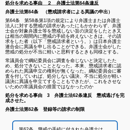
処分を求める事由
２ 弁護士法第64条違反
弁護士法第64条 （懲戒請求者による異議の申出）
第64条 第58条第1項の規定により弁護士または弁護士
法人に対する懲戒の請求があったにもかかわらず、弁護
士会が対象弁護士等を懲戒しない旨の決定をしたとき又
は相当の期間内に懲戒の手続を終えないときは、その請
求をした者（以下「懲戒請求者という。）は日本弁護士
連合会に異議を申し出ることができる。弁護士会がした
懲戒の処分が不当に軽いと思料するときも同様とする。
常議員会で綱紀委員会に調査を命じないと決定したた
め、処分できないこととなった。本来、懲戒請求者に認
められた異議申立の権利が無くなった。綱紀委員会に審
査を付していれば、処分しない議決、不当に処分が軽い
議決に異議を申立てすることもできたが、これをさせな
いための常議員会の措置ではなかったのか
処分を求める事由 3 弁護士法62条違反 懲戒逃げを完
成させた。
弁護士法第62条 登録等の請求の制限
第62条 懲戒の手続に付された弁護士は、