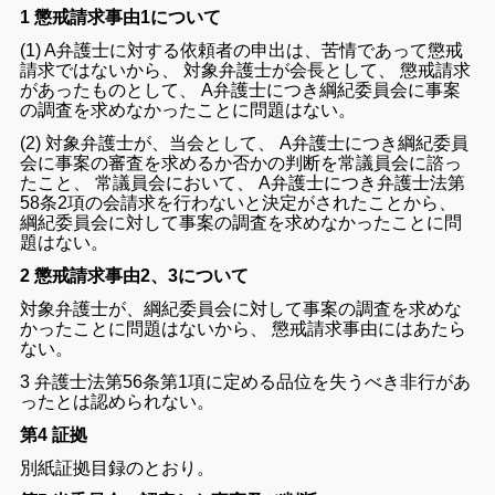
1 懲戒請求事由1について
(
1
)
A
弁護士
に対する
依頼
者
の
申出
は
、
苦情
で
あっ
て
懲戒
請求
で
は
ない
から
、
対象弁護士
が
会長
として、
懲戒
請求
が
あっ
た
もの
として、
A
弁護士
につき
綱
紀
委員
会
に
事案
の
調査
を
求め
なかっ
た
こと
に
問題
は
ない
。
(2
)
対象
弁護士
が
、
当会
として
、
A
弁護士
につき
綱紀
委員
会
に
事案
の
審査
を
求
めるか
否
か
の
判断
を
常
議員
会
に
諮っ
た
こと
、
常
議員
会
において
、
A
弁護士
に
つき
弁護士
法
第
58
条
2
項
の
会
請求
を
行わ
ない
と
決定
が
さ
れ
た
こと
から
、
綱
紀
委員
会
に対して
事案
の
調査
を
求め
なかっ
た
こと
に
問
題
は
ない
。
2 懲戒請求事由2、3について
対象
弁護士
が
、
綱紀
委員
会
に対して
事案
の
調査
を
求め
な
かっ
た
こと
に
問題
は
ない
から
、
懲戒
請求
事由
に
は
あたら
ない
。
3
弁護士
法
第
56
条
第
1
項
に
定める
品位
を
失う
べき
非行
が
あ
っ
た
と
は
認め
られ
ない
。
第4 証拠
別紙
証拠
目録
の
とおり
。