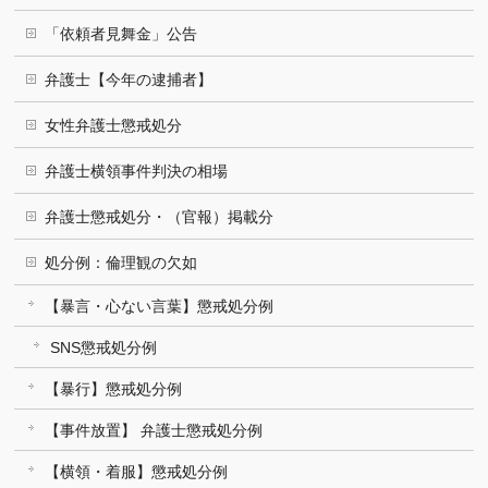
「依頼者見舞金」公告
弁護士【今年の逮捕者】
女性弁護士懲戒処分
弁護士横領事件判決の相場
弁護士懲戒処分・（官報）掲載分
処分例：倫理観の欠如
【暴言・心ない言葉】懲戒処分例
SNS懲戒処分例
【暴行】懲戒処分例
【事件放置】 弁護士懲戒処分例
【横領・着服】懲戒処分例