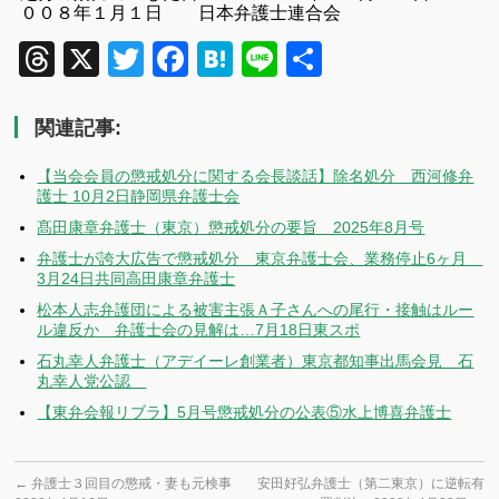
００８年１月１日 日本弁護士連合会
Threads
X
Twitter
Facebook
Hatena
Line
共
有
関連記事:
【当会会員の懲戒処分に関する会長談話】除名処分 西河修弁
護士 10月2日静岡県弁護士会
髙田康章弁護士（東京）懲戒処分の要旨 2025年8月号
弁護士が誇大広告で懲戒処分 東京弁護士会、業務停止6ヶ月
3月24日共同高田康章弁護士
松本人志弁護団による被害主張Ａ子さんへの尾行・接触はルー
ル違反か 弁護士会の見解は…7月18日東スポ
石丸幸人弁護士（アデイーレ創業者）東京都知事出馬会見 石
丸幸人党公認
【東弁会報リブラ】5月号懲戒処分の公表⑤水上博喜弁護士
←
弁護士３回目の懲戒・妻も元検事
安田好弘弁護士（第二東京）に逆転有