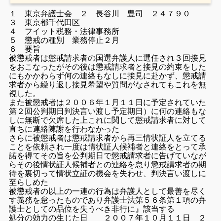
１ 東京弁護士会 ２ 長谷川 豊司 ２４７９０
３ 東京都千代田区
４ フイット税務・法律事務所
５ 懲戒の種別 業務停止２月
６ 要旨
被懲戒者は懲戒請求者の国選弁護人に選任され３回接見
をおこなったがその後は懲戒請求者と接見の約束をした
にもかかわらず何の連絡もなしに接見に赴かず、懲戒請
求者から繰り返し接見希望や質問がなされてもこれを無
視した。
また被懲戒者は２００６年１月１１日に予定されていた
第２回公判期日判決言い渡し予定期日）に何の連絡もな
しに無断で欠席した上これに関して懲戒請求者に対して
直ちに連絡陳謝を行わなかった
さらに被懲戒者は懲戒請求者から再三情状証人を立てる
ことを依頼され一度は情状証人候補者と連絡をとって承
諾を得てその旨を公判期日で懲戒請求者に告げていなが
らその後情状証人候補者との連絡を怠り懲戒請求者の期
待を裏切って情状立証の機会を失わせ、判決言い渡しに
至らしめた
被懲戒者の以上の一連の行為は弁護人として最善を尽く
す義務を怠ったものであり弁護士法第５６条第１項の弁
護士としての品位を失うべき非行に』該当する
処分の効力の生じた日 ２００７年１０月１１日
２