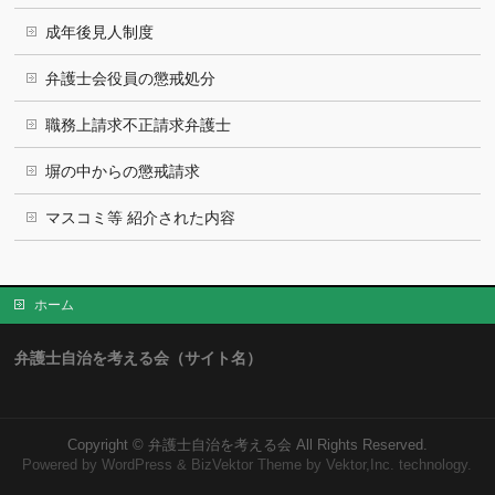
成年後見人制度
弁護士会役員の懲戒処分
職務上請求不正請求弁護士
塀の中からの懲戒請求
マスコミ等 紹介された内容
ホーム
弁護士自治を考える会（サイト名）
Copyright ©
弁護士自治を考える会
All Rights Reserved.
Powered by
WordPress
&
BizVektor Theme
by Vektor,Inc. technology.