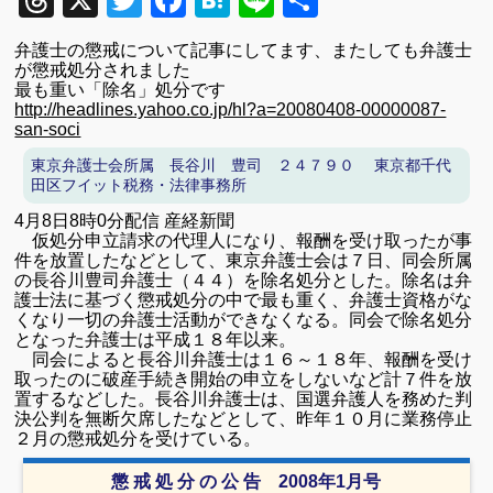
Threads
X
Twitter
Facebook
Hatena
Line
共
有
弁護士の懲戒について記事にしてます、
またしても弁護士
が懲戒処分されました
最も重い「除名」処分です
http://headlines.yahoo.co.jp/hl?a=20080408-00000087-
san-soci
東京弁護士会所属 長谷川 豊司 ２４７９０ 東京都千代
田区フイット税務・法律事務所
4月8日8時0分配信 産経新聞
仮処分申立請求の代理人になり、報酬を受け取ったが事
件を放置したなどとして、東京弁護士会は７日、同会所属
の長谷川豊司弁護士（４４）を除名処分とした。除名は弁
護士法に基づく懲戒処分の中で最も重く、弁護士資格がな
くなり一切の弁護士活動ができなくなる。同会で除名処分
となった弁護士は平成１８年以来。
同会によると長谷川弁護士は１６～１８年、報酬を受け
取ったのに破産手続き開始の申立をしないなど計７件を放
置するなどした。長谷川弁護士は、国選弁護人を務めた判
決公判を無断欠席したなどとして、昨年１０月に業務停止
２月の懲戒処分を受けている。
懲 戒 処 分 の 公 告 2008年1月号