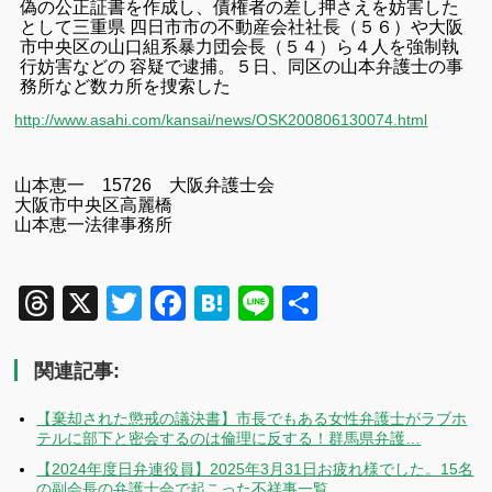
偽の公正証書を作成し、債権者の差し押さえを妨害した
として三重県 四日市市の不動産会社社長（５６）や大阪
市中央区の山口組系暴力団会長（５４）ら４人を強制執
行妨害などの 容疑で逮捕。５日、同区の山本弁護士の事
務所など数カ所を捜索した
http://www.asahi.com/kansai/news/OSK200806130074.html
山本恵一 15726 大阪弁護士会
大阪市中央区高麗橋
山本恵一法律事務所
Threads
X
Twitter
Facebook
Hatena
Line
共
有
関連記事:
【棄却された懲戒の議決書】市長でもある女性弁護士がラブホ
テルに部下と密会するのは倫理に反する！群馬県弁護…
【2024年度日弁連役員】2025年3月31日お疲れ様でした。15名
の副会長の弁護士会で起こった不祥事一覧