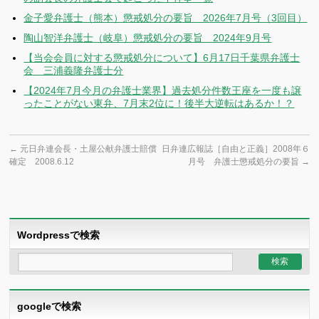
金子愛弁護士（熊本）懲戒処分の要旨 2026年7月号（3回目）
陶山智洋弁護士（岐阜）懲戒処分の要旨 2024年9月号
【当会会員に対する懲戒処分について】6月17日千葉県弁護士
会 三浦義隆弁護士分
【2024年7月今月の弁護士業界】過去処分件数王座を一度も譲
ったことがない東弁、7月末2位に！後半大逆転はあるか！？
←
元日弁連会長・土屋公献弁護士賠償
日弁連広報誌［自由と正義］2008年６
確定 2008.6.12
月号 弁護士懲戒処分の要旨
→
Wordpressで検索
googleで検索