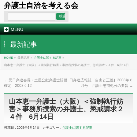
弁護士自治を考える会
MENU
最新記事
HOME
»
最新記事 »
弁護士に関する記事
»
山本恵一弁護士（大阪）＜強制執行妨害＞事務所捜索の弁護士、懲戒請求２４件 6月14日
←
元日弁連会長・土屋公献弁護士賠償
日弁連広報誌［自由と正義］2008年６
確定 2008.6.12
月号 弁護士懲戒処分の要旨
→
山本恵一弁護士（大阪）＜強制執行妨
害＞事務所捜索の弁護士、懲戒請求２
４件 6月14日
投稿日 : 2008年6月14日 | カテゴリー :
弁護士に関する記事