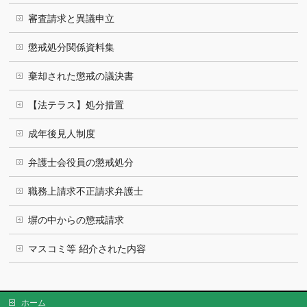
審査請求と異議申立
懲戒処分関係資料集
棄却された懲戒の議決書
【法テラス】処分措置
成年後見人制度
弁護士会役員の懲戒処分
職務上請求不正請求弁護士
塀の中からの懲戒請求
マスコミ等 紹介された内容
ホーム