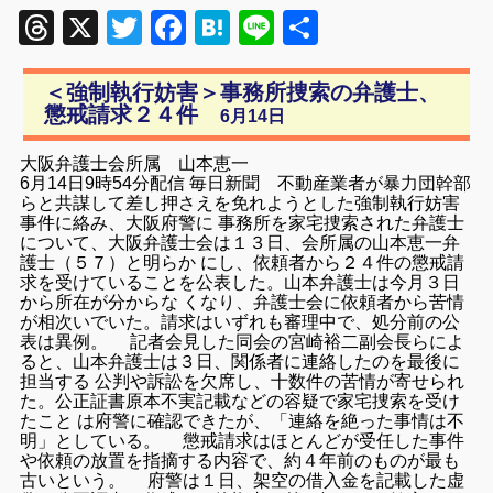
Threads
X
Twitter
Facebook
Hatena
Line
共
有
＜強制執行妨害＞事務所捜索の弁護士、
懲戒請求２４件
6月14日
大阪弁護士会所属 山本恵一
6月14日9時54分配信 毎日新聞
不動産業者が暴力団幹部
らと共謀して差し押さえを免れようとした強制執行妨害
事件に絡み、大阪府警に 事務所を家宅捜索された弁護士
について、大阪弁護士会は１３日、会所属の山本恵一弁
護士（５７）と明らか にし、依頼者から２４件の懲戒請
求を受けていることを公表した。山本弁護士は今月３日
から所在が分からな くなり、弁護士会に依頼者から苦情
が相次いでいた。請求はいずれも審理中で、処分前の公
表は異例。 記者会見した同会の宮崎裕二副会長らによ
ると、山本弁護士は３日、関係者に連絡したのを最後に
担当する 公判や訴訟を欠席し、十数件の苦情が寄せられ
た。公正証書原本不実記載などの容疑で家宅捜索を受け
たこと は府警に確認できたが、「連絡を絶った事情は不
明」としている。 懲戒請求はほとんどが受任した事件
や依頼の放置を指摘する内容で、約４年前のものが最も
古いという。 府警は１日、架空の借入金を記載した虚