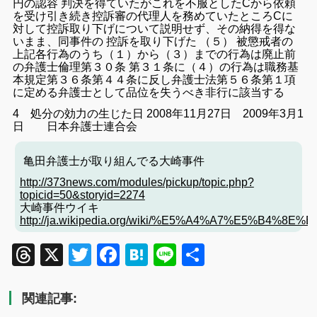
円の認容 判決を得ていたがこれを不服としたCから依頼
を受け引き続き控訴審の代理人を務めていたところCに
対して控訴取り下げについて説明せず、その納得を得な
いまま、同事件の 控訴を取り下げた （５） 被懲戒者の
上記各行為のうち（１）から（３）までの行為は廃止前
の弁護士倫理第３０条 第３１条に（４）の行為は職務基
本規定第３６条第４４条に反し弁護士法第５６条第１項
に定める弁護士として品位を失うべき非行に該当する
4 処分の効力の生じた日 2008年11月27日 2009年3月1
日 日本弁護士連合会
亀田弁護士が取り組んでる大崎事件
http://373news.com/modules/pickup/topic.php?
topicid=50&storyid=2274
大崎事件ウイキ
http://ja.wikipedia.org/wiki/%E5%A4%A7%E5%B4%
Threads
X
Twitter
Facebook
Hatena
Line
共
有
関連記事: