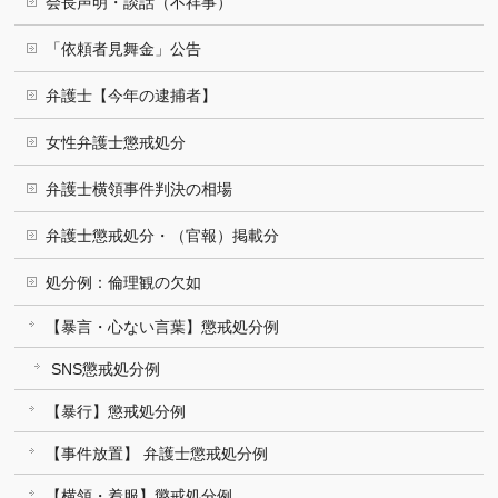
会長声明・談話（不祥事）
「依頼者見舞金」公告
弁護士【今年の逮捕者】
女性弁護士懲戒処分
弁護士横領事件判決の相場
弁護士懲戒処分・（官報）掲載分
処分例：倫理観の欠如
【暴言・心ない言葉】懲戒処分例
SNS懲戒処分例
【暴行】懲戒処分例
【事件放置】 弁護士懲戒処分例
【横領・着服】懲戒処分例