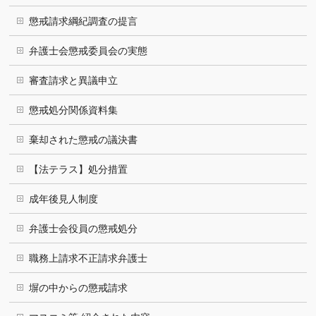
懲戒請求綱紀調査の提言
弁護士会懲戒委員会の実態
審査請求と異議申立
懲戒処分関係資料集
棄却された懲戒の議決書
【法テラス】処分措置
成年後見人制度
弁護士会役員の懲戒処分
職務上請求不正請求弁護士
塀の中からの懲戒請求