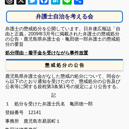
Threads
X
Twitter
Facebook
Hatena
Line
共
有
弁護士自治を考える会
弁護士の懲戒処分を公開しています。日弁連広報誌「自
由と正義」2009年3月号に掲載された弁護士の懲戒処分
の公告・鹿児島県弁護士会・亀田徳一郎弁護士の懲戒処
分の要旨
処分理由・着手金を受けながら事件放置
懲 戒 処 分 の 公 告
鹿児島県弁護士会がなした懲戒の処分について、同会か
ら以下のとおり通知を受けたので、懲戒処分の公告及び
公表等に関する規程第3条第1号の規定により公告する。
記
１ 処分を受けた弁護士
氏名 亀田徳一郎
登録番号 12141
事務所 鹿児島市易居町１