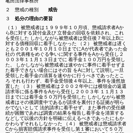
亀田法律事務所
２ 懲戒の種別
戒告
３
処分の理由の要旨
（１） 被懲戒者は１９９９年１０月頃、懲戒請求者Aか
らBに対する貸付金及び 立替金の回収を依頼され、これ
を受任した しかしながら被懲戒者は受任後７年以上Bに
対する債権回収に着手しなかった （２） 被懲戒者は遅く
とも２００１年１０月１０日までにAが代表者であった会
社の 代表権をめぐる争いに関する事件をAから受任し２
００３年１１月１３日までに 着手金１００万円を受領し
た。 しかしながら被懲戒者は速やかに事件に着手せずま
た着手できない場合にはその旨 をAに対して説明し一旦
受領した着手金の清算を速やかに行うべきであったとこ
ろ それも行わず、着手金受領後４年以上、事件を漫然放
置した （３） 被懲戒者は２００２年中には横領金の返還
請求等に係る事件をAから受任し２００３年 １１月１３
日までには着手金５０万円を受領した しかしながら被懲
戒者はその後調査中であるが請求を裏付ける証拠が明ら
かでないとして 法的請求に着手せず、また事件の受任継
続が困難であれば調査の結果を報告し着手金を清算する
などして以後の方針を明確に伝えるべきであったにもか
かわらずそれもしなかった （４） 被懲戒者は懲戒請求者
Cから損害賠償請求事件を受任し第１審において５０万